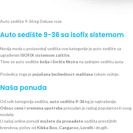
Auto sedište 9-36 kg Deluxe roze
Auto sedište 9-36 sa isofix sistemom
Novija moda u proizvodnji sedišta ove kategorije je auto sedište sa
ugrađenim
ISOFIX sistemom zaštite
.
Time se auto sedište
bolje i čvršće fiksira
na zadnjem sedištu auta.
Posledica toga je
pojačana bezbednost mališana
tokom vožnje.
Naša ponuda
Od svih kategorija sedišta,
auto sedište 9-36
kg je najtraženije.
Odnos cene i vremena upotrebe
presudan je razlog popularnosti ovog
modela.
U našoj online ponudi
možete da pronađete
sedišta prestižnih
brendova, počev od
Kikka Boo, Cangaroo, Lorelli
i drugih.