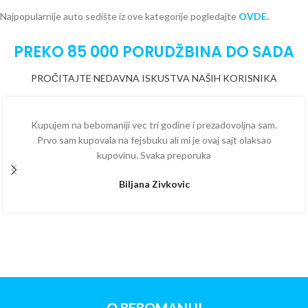
Najpopularnije auto sedište iz ove kategorije pogledajte
OVDE
.
PREKO 85 000 PORUDŽBINA DO SADA
PROČITAJTE NEDAVNA ISKUSTVA NAŠIH KORISNIKA
Kupujem na bebomaniji vec tri godine i prezadovoljna sam.
Prvo sam kupovala na fejsbuku ali mi je ovaj sajt olaksao
kupovinu. Svaka preporuka
Biljana Zivkovic