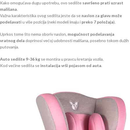
Kako omogućava dugu upotrebu, ovo sedište
savršeno prati uzrast
mališana
.
Važna karakteristika ovog sedišta jeste da se
naslon za glavu može
podešavati
u više pozicija (neki modeli imaju i
preko 7 položaja
).
Uprkos tome što nema oboriv naslon,
mogućnost podešavanja
vratnog dela
doprinosi većoj udobnosti mališana, posebno tokom dužih
putovanja.
Auto sedište 9-36 kg
se montira u pravcu kretanja vozila.
Kod većine sedišta se
instalacija vrši pojasom od auta
.