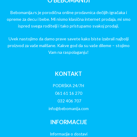
O BEBOMANIJI
Bebomanija.rs je porodična online prodavnica dečijih igračaka i
opreme za decu i bebe. Mi nismo klasična internet prodaja, mi smo
ispred svega roditelji i tako pristupamo svakoj prodaji.
Uvek nastojimo da damo prave savete kako biste izabrali najbolji
proizvod za vaše mališane. Kakve god da su vaše dileme – stojimo
Vam na raspolaganju!
KONTAKT
PODRŠKA 24/7H
061 61 16 270
032 406 707
info@bebomanija.com
INFORMACIJE
Informacije o dostavi