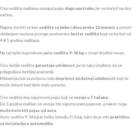
Ova sedišta mališanu omogućavaju
dugu upotrebu
, jer se koristi na dva
načina.
Najpre, koristi se kao
sedište za bebe i decu preko 12 meseci
, a potom
skidanjem naslona postaje anatomsko
buster sedište
koje se koristi od
4 ili 5 godine mališana
.
Na taj način kupovinom
auto sedišta 9-36 kg
u stvari štedite novac.
Ovo dečije sedište
garantuje udobnost,
jer je tako izrađeno da se
prilagođava detčijoj anatomiji.
Mekani jastuk za potporu tela
doprinosi dodatnoj udobnosti
, koji se
može skinuti kad dete malo poraste.
Ovo sedište ima sigurnosni pojas koji se
vezuje u 5 tačaka
.
Do 3 godine mališan se vezuje tim sigurnosnim pojasom, a nakon toga
može koristiti pojas od auta
.
Auto sedište 9-36 kg je teško između 3 i 6 kg, tako da je vrlo
praktično
za instalaciju u automobilu
.