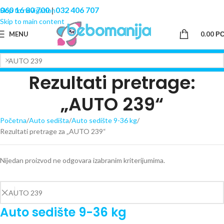
060 16 80 700
|
032 406 707
Skip to navigation
Skip to main content
MENU
0.00
Р
Rezultati pretrage:
„AUTO 239“
Početna
Auto sedišta
Auto sedište 9-36 kg
Rezultati pretrage za „AUTO 239“
Nijedan proizvod ne odgovara izabranim kriterijumima.
Auto sedište 9-36 kg