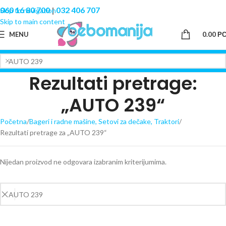
060 16 80 700
|
032 406 707
Skip to navigation
Skip to main content
MENU
0.00
Р
Rezultati pretrage:
„AUTO 239“
Početna
Bageri i radne mašine, Setovi za dečake, Traktori
Rezultati pretrage za „AUTO 239“
Nijedan proizvod ne odgovara izabranim kriterijumima.