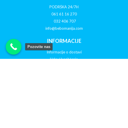
PODRŠKA 24/7H
061 61 16 270
032 406 707
info@bebomanija.com
INFORMACIJE
Pozovite nas
Informacije o dostavi
Uslovi korišćenja
O nama
Politika privatnosti
Reklamacije
Otkazivanje porudžbine
PRATITE NAS NA DRUŠTVENIM MREŽAMA