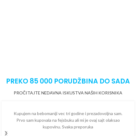
PREKO 85 000 PORUDŽBINA DO SADA
PROČITAJTE NEDAVNA ISKUSTVA NAŠIH KORISNIKA
Kupujem na bebomaniji vec tri godine i prezadovoljna sam.
Prvo sam kupovala na fejsbuku ali mi je ovaj sajt olaksao
kupovinu. Svaka preporuka