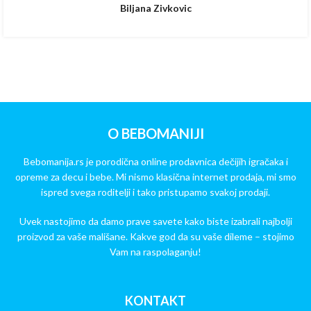
Biljana Zivkovic
O BEBOMANIJI
Bebomanija.rs je porodična online prodavnica dečijih igračaka i
opreme za decu i bebe. Mi nismo klasična internet prodaja, mi smo
ispred svega roditelji i tako pristupamo svakoj prodaji.
Uvek nastojimo da damo prave savete kako biste izabrali najbolji
proizvod za vaše mališane. Kakve god da su vaše dileme – stojimo
Vam na raspolaganju!
KONTAKT