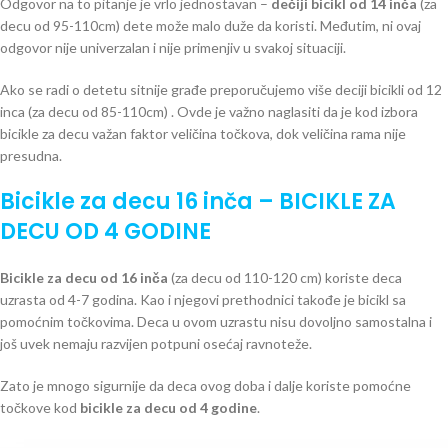
Odgovor na to pitanje je vrlo jednostavan –
dečiji bicikl od 14 inča
(za
decu od 95-110cm) dete može malo duže da koristi. Međutim, ni ovaj
odgovor nije univerzalan i nije primenjiv u svakoj situaciji.
Ako se radi o detetu sitnije građe preporučujemo više deciji bicikli od 12
inca (za decu od 85-110cm) . Ovde je važno naglasiti da je kod izbora
bicikle za decu važan faktor veličina točkova, dok veličina rama nije
presudna.
Bicikle za decu 16 inča – BICIKLE ZA
DECU OD 4 GODINE
Bicikle za decu od 16 inča
(za decu od 110-120 cm) koriste deca
uzrasta od 4-7 godina. Kao i njegovi prethodnici takođe je bicikl sa
pomoćnim točkovima. Deca u ovom uzrastu nisu dovoljno samostalna i
još uvek nemaju razvijen potpuni osećaj ravnoteže.
Zato je mnogo sigurnije da deca ovog doba i dalje koriste pomoćne
točkove kod
bicikle za decu od 4 godine
.