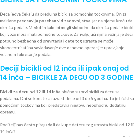
Deca jedva čekaju da pređu na bicikl sa pomoćnim točkovima. On za
mališane
predsavlja poseban vid zadovoljstva
, jer na njemu kreću da
okreću pedale. Međutim kako bi mogli slobodno da okreću pedale bicikl
koji voze mora imati pomoćne točkove. Zahvaljujući njima vožnja je deci
potpuno bezbedna od prevrtanja i dete tog uzrasta se može
skoncentrisati na savladavanje dve osnovne operacije: upravljanje
volanom i okretanje pedala.
Deciji bicikli od 12 inča ili ipak onaj od
14 inča – BICIKLE ZA DECU OD 3 GODINE
Bicikli za decu od 12 ili 14 inča
obično su prvi bicikli za decu sa
pedalama. Oni se koriste za uzrast dece od 3 do 5 godina. To je bicikl sa
pomoćnim točkovima koji predstavlja njegovu neophodnu dodatnu
opremu.
Roditelji nas često pitaju da li da kupe detetu tog uzrasta bicikl od 12 ili
14 inča?