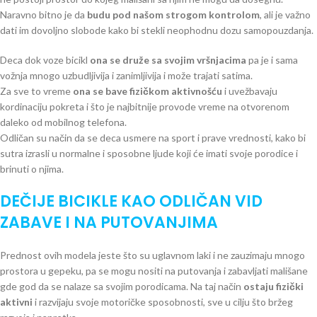
Naravno bitno je da
budu pod našom strogom kontrolom
, ali je važno
dati im dovoljno slobode kako bi stekli neophodnu dozu samopouzdanja.
Deca dok voze bicikl
ona se druže sa svojim vršnjacima
pa je i sama
vožnja mnogo uzbudljivija i zanimljivija i može trajati satima.
Za sve to vreme
ona se bave fizičkom aktivnošću
i uvežbavaju
kordinaciju pokreta i što je najbitnije provode vreme na otvorenom
daleko od mobilnog telefona.
Odličan su način da se deca usmere na sport i prave vrednosti, kako bi
sutra izrasli u normalne i sposobne ljude koji će imati svoje porodice i
brinuti o njima.
DEČIJE BICIKLE KAO ODLIČAN VID
ZABAVE I NA PUTOVANJIMA
Prednost ovih modela jeste što su uglavnom laki i ne zauzimaju mnogo
prostora u gepeku, pa se mogu nositi na putovanja i zabavljati mališane
gde god da se nalaze sa svojim porodicama. Na taj način
ostaju fizički
aktivni
i razvijaju svoje motoričke sposobnosti, sve u cilju što bržeg