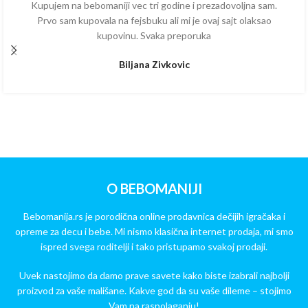
Kupujem na bebomaniji vec tri godine i prezadovoljna sam.
Prvo sam kupovala na fejsbuku ali mi je ovaj sajt olaksao
kupovinu. Svaka preporuka
Biljana Zivkovic
O BEBOMANIJI
Bebomanija.rs je porodična online prodavnica dečijih igračaka i
opreme za decu i bebe. Mi nismo klasična internet prodaja, mi smo
ispred svega roditelji i tako pristupamo svakoj prodaji.
Uvek nastojimo da damo prave savete kako biste izabrali najbolji
proizvod za vaše mališane. Kakve god da su vaše dileme – stojimo
Vam na raspolaganju!