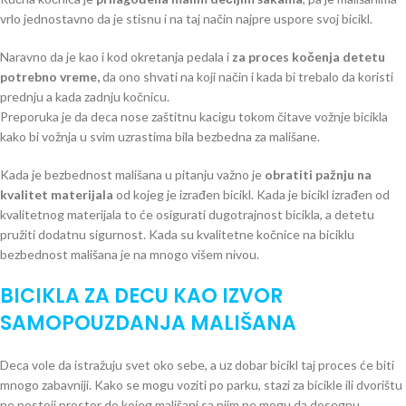
vrlo jednostavno da je stisnu i na taj način najpre uspore svoj bicikl.
Naravno da je kao i kod okretanja pedala i
za proces kočenja detetu
potrebno vreme,
da ono shvati na koji način i kada bi trebalo da koristi
prednju a kada zadnju kočnicu.
Preporuka je da deca nose zaštitnu kacigu tokom čitave vožnje bicikla
kako bi vožnja u svim uzrastima bila bezbedna za mališane.
Kada je bezbednost mališana u pitanju važno je
obratiti pažnju na
kvalitet materijala
od kojeg je izrađen bicikl. Kada je bicikl izrađen od
kvalitetnog materijala to će osigurati dugotrajnost bicikla, a detetu
pružiti dodatnu sigurnost. Kada su kvalitetne kočnice na biciklu
bezbednost mališana je na mnogo višem nivou.
BICIKLA ZA DECU KAO IZVOR
SAMOPOUZDANJA MALIŠANA
Deca vole da istražuju svet oko sebe, a uz dobar bicikl taj proces će biti
mnogo zabavniji. Kako se mogu voziti po parku, stazi za bicikle ili dvorištu
ne postoji prostor do kojeg mališani sa njim ne mogu da dosegnu.