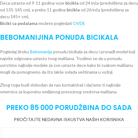
Deca uzrasta od 9-11 godina voze
bicikla
od 24 inča (predviđena za decu
od 135-145 cm), a preko 11 godina
bicikla
od 26 inča (predviđena za
decu 145+ cm).
Bicikl sa pedalama
možete pogledati
OVDE
BEBOMANIJINA PONUDA BICIKALA
Pogledaj široku
Bebomanija
ponudu bicikala za decu i pronađi model koji
najviše odgovara uzrastu tvog mališana. Trudimo se da u ponudu
uvrstimo najbolje modele za sve uzraste dece kako bi svakom mališanu
mogli da pomognemo da što lakše ovlada veštinama u vožnji.
Zbog toga budi slobodan da nas kontaktiraš i daćemo ti najbolje
smernice za kupovinu omiljenog prevoznog sredstva mališana.
PREKO 85 000 PORUDŽBINA DO SADA
PROČITAJTE NEDAVNA ISKUSTVA NAŠIH KORISNIKA