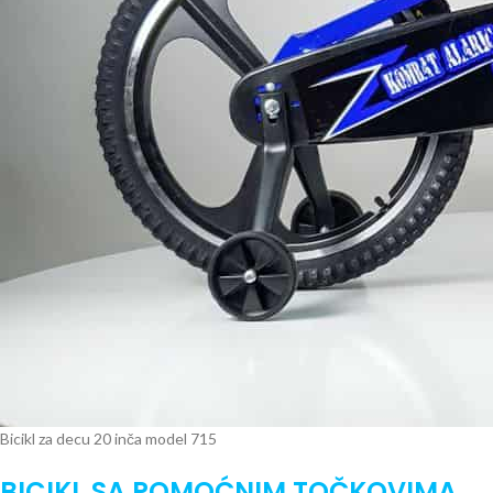
Bicikl za decu 20 inča model 715
BICIKL SA POMOĆNIM TOČKOVIMA