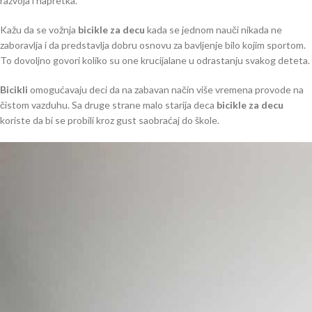
razvoja i napretka.
Kažu da se vožnja
bicikle za decu
kada se jednom nauči nikada ne
zaboravlja i da predstavlja dobru osnovu za bavljenje bilo kojim sportom.
To dovoljno govori koliko su one krucijalane u odrastanju svakog deteta.
Bicikli
omogućavaju deci da na zabavan način više vremena provode na
čistom vazduhu. Sa druge strane malo starija deca
bicikle za decu
koriste da bi se probili kroz gust saobraćaj do škole.