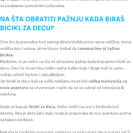
sa pedalama i pomoćnim točkovima.
NA ŠTA OBRATITI PAŽNJU KADA BIRAŠ
BICIKL ZA DECU?
Ono što je presudno kod samog izbora bicikle jeste njena veličina, visina
sedišta kao i volana, ali ne bismo trebali da
zanemarimo ni težinu
bicikla
.
Međutim, to je nešto na šta mi obraćamo pažnju kada kupujemo bicikl za
decu. Deci te stvari nisu toliko važne koliko boja i dizajn koji će samu
vožnju učiniti lepšom i uzbudljivijom.
Jer bicikl za decu koji se sviđa mališanu može biti
velika motivacija za
nove avanture
na otvorenom i način da se on odvoji od televizora ili
telefona.
Kada se kupuje
bicikl za decu
, treba voditi racuna o bezbednosti
deteta. Ako je dete jako malo onda je preporuka da ono avanturu počne
sa balans biciklom.
Nekada je tricikl bio prevozno sredstvo za ovaj uzrast dece (uzrast od 2-