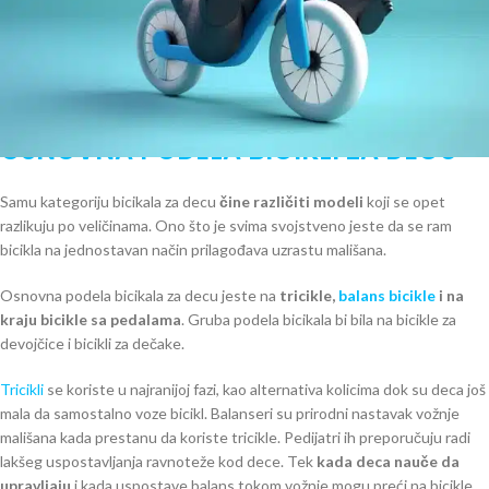
Potrebna ti je
bicikla za decu
ali ne znaš koja je idealna za tvog mališana
?
Ono na šta treba posebno da obratiš pažnju jeste uzrast tvog deteta i
svrha upotrebe bicikle za decu.
Da li je vozi po travi ili asfaltu, može mnogo da utiče na izbor optimalnog
modela.
OSNOVNA PODELA BICIKLI ZA DECU
Samu kategoriju bicikala za decu
čine različiti modeli
koji se opet
razlikuju po veličinama. Ono što je svima svojstveno jeste da se ram
bicikla na jednostavan način prilagođava uzrastu mališana.
Osnovna podela bicikala za decu jeste na
tricikle,
balans bicikle
i na
kraju bicikle sa pedalama
. Gruba podela bicikala bi bila na bicikle za
devojčice i bicikli za dečake.
Tricikli
se koriste u najranijoj fazi, kao alternativa kolicima dok su deca još
mala da samostalno voze bicikl. Balanseri su prirodni nastavak vožnje
mališana kada prestanu da koriste tricikle. Pedijatri ih preporučuju radi
lakšeg uspostavljanja ravnoteže kod dece. Tek
kada deca nauče da
upravljaju
i kada uspostave balans tokom vožnje mogu preći na bicikle