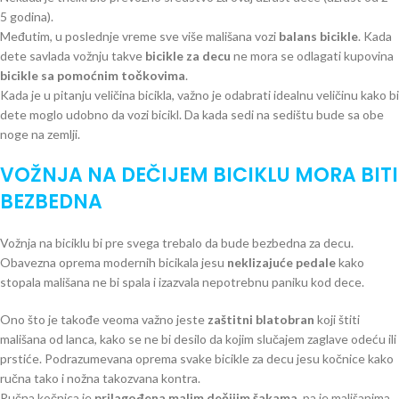
5 godina).
Međutim, u poslednje vreme sve više mališana vozi
balans bicikle
. Kada
dete savlada vožnju takve
bicikle za decu
ne mora se odlagati kupovina
bicikle sa pomoćnim točkovima
.
Kada je u pitanju veličina bicikla, važno je odabrati idealnu veličinu kako bi
dete moglo udobno da vozi bicikl. Da kada sedi na sedištu bude sa obe
noge na zemlji.
VOŽNJA NA DEČIJEM BICIKLU MORA BITI
BEZBEDNA
Vožnja na biciklu bi pre svega trebalo da bude bezbedna za decu.
Obavezna oprema modernih bicikala jesu
neklizajuće pedale
kako
stopala mališana ne bi spala i izazvala nepotrebnu paniku kod dece.
Ono što je takođe veoma važno jeste
zaštitni blatobran
koji štiti
mališana od lanca, kako se ne bi desilo da kojim slučajem zaglave odeću ili
prstiće. Podrazumevana oprema svake bicikle za decu jesu kočnice kako
ručna tako i nožna takozvana kontra.
Ručna kočnica je
prilagođena malim dečijim šakama
, pa je mališanima