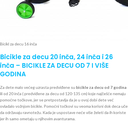
Bicikl za decu 16 inča
Bicikle za decu 20 inča, 24 inča i 26
inča – BICIKLE ZA DECU OD 7 I VIŠE
GODINA
Za dete malo većeg uzrasta predviđene su
bicikle za decu od 7 godina
ili od 20 inča ( predviđene za decu od 120-135 cm) koje najčešće nemaju
pomoćne točkove, jer se pretpostavlja da je u ovoj dobi dete već
ovladalo vožnjom bicikle. Pomoćni točkovi su veoma korisni dok deca uče
da održavaju ravnotežu. Kada je uspostave neće više želeti da ih koriste
jer ih samo ometaju u njihovim avanturama.