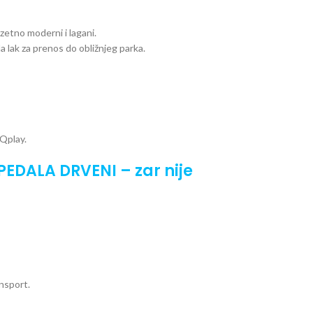
etno moderni i lagani.
a lak za prenos do obližnjeg parka.
 Qplay.
 PEDALA DRVENI – zar nije
nsport.