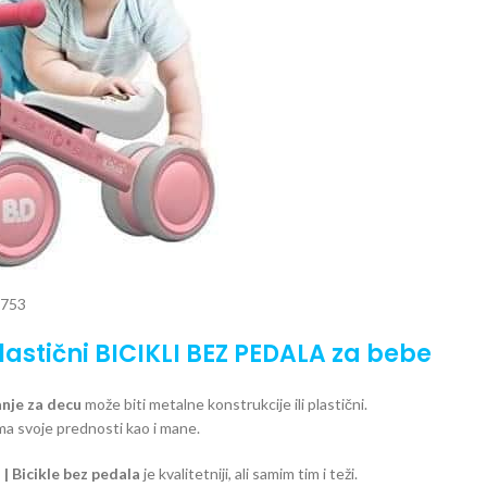
 753
plastični BICIKLI BEZ PEDALA za bebe
anje za decu
može biti metalne konstrukcije ili plastični.
ima svoje prednosti kao i mane.
i | Bicikle bez pedala
je kvalitetniji, ali samim tim i teži.