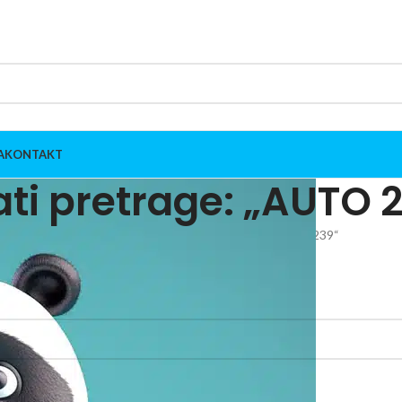
A
KONTAKT
ati pretrage: „AUTO 
 bicikli | Bicikle bez pedala
Rezultati pretrage za „AUTO 239“
dgovara izabranim kriterijumima.
 PEDALA