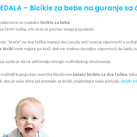
PEDALA
– B
icikle za bebe na guranje sa č
h balansera su svakako
bicikle za bebe
.
sa četiri točka, vrlo brzo je postao mega popularan.
voje “braće” na dva točka, manjoj deci pruža veći osećaj sigurnosti u vožnji
s bicikl
voze najpre po kući, dok ne steknu dovoljno sigurnosti da izađu n
va vozila je da ne zahtevaju mnogo roditeljskog obučavanja.
roditelji kupuju kao uvertira klasičnom
balans biciklu sa dva točka,
tako
li, ako je vaše dete još premalo za bicikl, pogledajte našu ponudu
dečjih tr