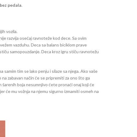
e bez pedala
.
ih vozila.
žnije razvija osećaj ravnoteže kod dece. Sa ovim
svežem vazduhu. Deca sa balans biciklom prave
n stiču samopouzdanje. Deca kroz igru stiču ravnotežu
a samim tim se lako penju i silaze sa njega. Ako vaše
je na zabavan način će se pripremiti za ono što ga
ih šarenih boja nesumnjivo ćete pronaći onaj koji će
l, jer će mu vožnja na njemu sigurno izmamiti osmeh na