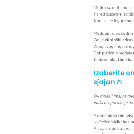
Modeli sa metalnom kon
Pored izuzetne izdržlj
Koriste se legure meta
Međutim, u poslednje
On je
ekološki zdravi
Zbog svog originalnog 
Dok platičnih modela 
Kada su
plastični bal
Izaberite on
sjajan ?!
Svi modeli imaju svoje
Naša preporuka je da i
Na primer,
drveni
bici
Najčešće
bicikl bez 
Ali, sa druge strane 