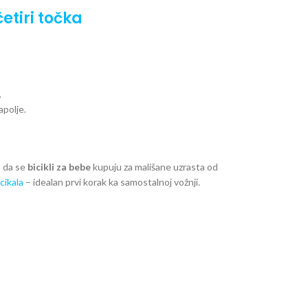
etiri točka
.
apolje.
 da se
bicikli za bebe
kupuju za mališane uzrasta od
icikala
– idealan prvi korak ka samostalnoj vožnji.