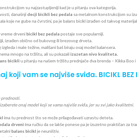
strukcijom su najzastupljeniji kad je u pitanju ova kategorija.
ivosti, današnji
decji bicikli bez pedala
sa metalnom konstrukcijom su izuz
la koje ne gube na čvrstini, pa je balans bicikl izrađen od takvog materijal
 vreme drveni
bicikl bez pedala
postaje sve popularniji.
ji
, izrađen obično od bukovog ili brezovog drveta.
izgleda i male težine, mališani baš biraju ovaj model balansera.
nema mnogo na tržištu, ali su pokazali
izuzetan nivo kvaliteta.
ans bicikli
u pitanju na našem tržištu prednjače dva brenda – Kikka Boo i
aj koji vam se najviše sviđa. BICIKL BEZ
 prednosti.
zaberete onaj model koji se vama najviše sviđa, jer su svi jako kvalitetni.
kl
ima tu prednost što se može prilagođavati uzrastu deteta.
pedala drveni
ima ručku da se lakše ponese pa je izuzetno praktičan za tra
metalni
balans bicikl
je neuništiv.