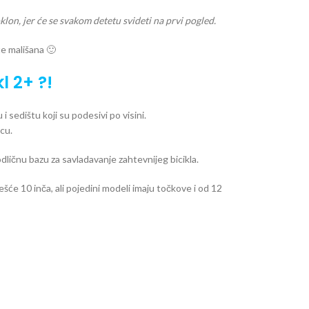
klon, jer će se svakom detetu svideti na prvi pogled.
te mališana 🙂
 2+ ?!
 sedištu koji su podesivi po visini.
ecu.
odličnu bazu za savladavanje zahtevnijeg bicikla.
šće 10 inča, ali pojedini modeli imaju točkove i od 12