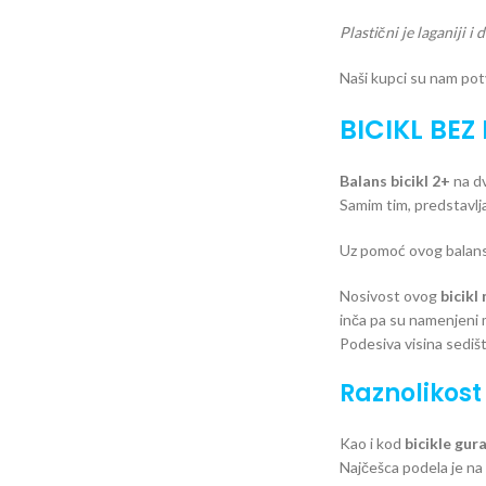
Plastični je laganiji 
Naši kupci su nam potv
BICIKL BEZ
Balans bicikl 2+
na dv
Samim tim, predstavlja
Uz pomoć ovog balanser
Nosivost ovog
bicikl
inča pa su namenjeni 
Podesiva visina sediš
Raznolikost
Kao i kod
bicikle gura
Najčešca podela je na 