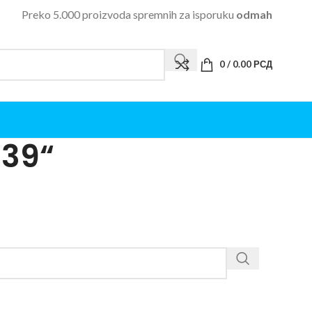
Preko 5.000 proizvoda spremnih za isporuku
odmah
0
/
0.00
РСД
239“