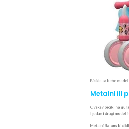
Bicikle za bebe model
Metalni ili 
Ovakav
bicikl na gur
I jedan i drugi model 
Metalni
Balans bicikl