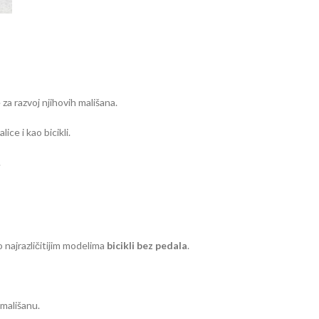
za razvoj njihovih mališana.
ce i kao bicikli.
.
 najrazličitijim modelima
bicikli bez pedala
.
 mališanu.