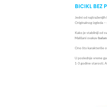
BICIKL BEZ 
Jedni od najtraženiji
Originalnog izgleda – 
Kako je stabilniji od s
Mališani ovakav
balan
Ono što karakteriše o
U poslednje vreme ga 
1-3 godine starosti. A