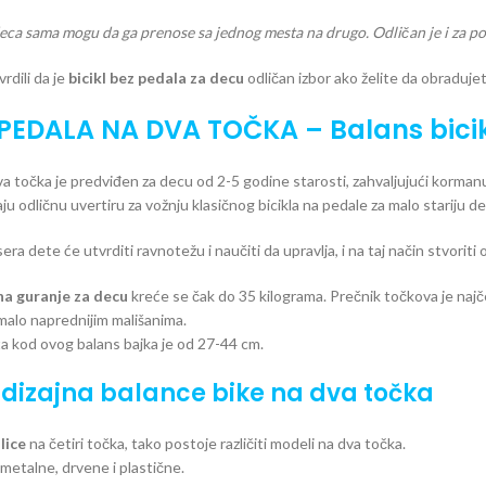
i deca sama mogu da ga prenose sa jednog mesta na drugo. Odličan je i za po
rdili da je
bicikl bez pedala
za decu
odličan izbor ako želite da obraduje
 PEDALA NA DVA TOČKA – Balans bicikl
a točka je predviđen za decu od 2-5 godine starosti, zahvaljujući kormanu i
ju odličnu uvertiru za vožnju klasičnog bicikla na pedale za malo stariju d
a dete će utvrditi ravnotežu i naučiti da upravlja, i na taj način stvoriti 
 na guranje za decu
kreće se čak do 35 kilograma. Prečnik točkova je najče
malo naprednijim mališanima.
ta kod ovog balans bajka je od 27-44 cm.
 dizajna balance bike na dva točka
lice
na četiri točka, tako postoje različiti modeli na dva točka.
metalne, drvene i plastične.