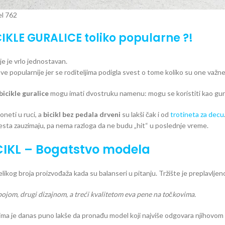
el 762
CIKLE GURALICE toliko popularne ?!
e je vrlo jednostavan.
ve popularnije jer se roditeljima podigla svest o tome koliko su one važne 
bicikle guralice
mogu imati dvostruku namenu: mogu se koristiti kao gurali
oneti u ruci, a
bicikl bez pedala drveni
su lakši čak i od
trotineta za decu
sta zauzimaju, pa nema razloga da ne budu „hit“ u poslednje vreme.
CIKL – Bogatstvo modela
ikog broja proizvođaža kada su balanseri u pitanju. Tržište je preplavljeno
bojom, drugi dizajnom, a treći kvalitetom eva pene na točkovima.
ljima je danas puno lakše da pronađu model koji najviše odgovara njihovom