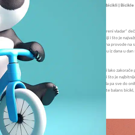
iti dok šetate parkom, sve je više dece koja voze
Balans bicikli | Bicikl
a vozila za decu, onda su među top četiri.
 trotineta za decu.
etenduje da kroz nekoliko godina zaseni sve i bude „suvereni vladar“ dečij
njenici da
bicikl bez pedala
je mališanima sve interesantniji i što je najva
etvaraju u prave male avanturiste koji mnogo više vremena provode na 
de nezavisno upravljaju nekim proizvodom i zahvljajući njemu iz dana u da
šta više tražiti od jednog dečijeg proizvoda?
 izrađene da pruže sigurnu vožnju, sa ramom kojeg mališani lako zakorače p
 svet oko sebe ovaj dvotočkaš je idealan proizvod za njega i što je najbitni
a pedale. Zahvaljujući raznolikom dizajnu, od modernih modela pa sve do on
em mališanu. Najbolji način da vaše dete uživa u slobodi jeste balans bicik
poručuju zbog razvoja motoričke sposobnosti kod dece.