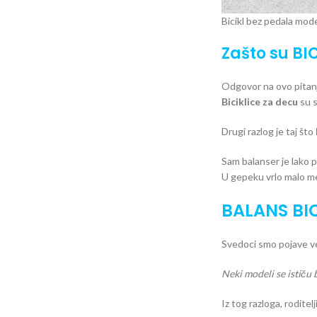
Bicikl bez pedala mod
Zašto su BI
Odgovor na ovo pitanj
Biciklice za decu
su s
Drugi razlog je taj što
Sam balanser je lako p
U gepeku vrlo malo me
BALANS BI
Svedoci smo pojave vel
Neki modeli se ističu 
Iz tog razloga, rodite