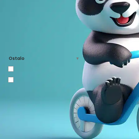
1.500
8.592
Kao što možete primet
Ako nisu najpopularnij
–
Odmah posle tricikala,
Mada,
balans bicikl
pr
Primeni cenu
Potvrda tome leži u či
proizvodom deca se pr
iskorak u novi svet g
Ostalo
i dobru kordinaciju – 
Samo dostupno
Balans bicikle su tako
dete voli da istražuje
Samo na akciji
čeka, a to je bicikl n
se najviše svideti vaš
licu.
Sami pedijatri ga pre