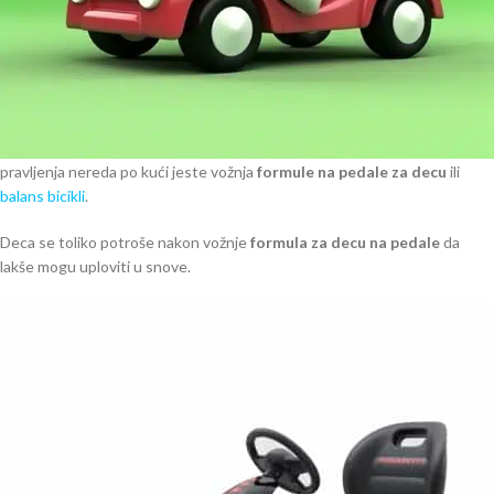
Deca od malena
vole avanturu
. Da skaču po krevetu, prave haos po sobi
tu su „šampioni“. Nama roditeljima to obično ostaje da pospremimo za
njima kada oni odu u krevet. Za njih je sve igra i zabava, koja traje od
njihovog buđenja do odlaska u krevet. Ta energija se ne smanjuje kako
dan prolazi. Do problema dolazi kada nastojimo da
kanališemo njihovu
energiju
na pravi način. Mnogo bolji način da se potroši energija od
pravljenja nereda po kući jeste vožnja
formule na pedale za decu
ili
balans bicikli
.
Deca se toliko potroše nakon vožnje
formula za decu na pedale
da
lakše mogu uploviti u snove.