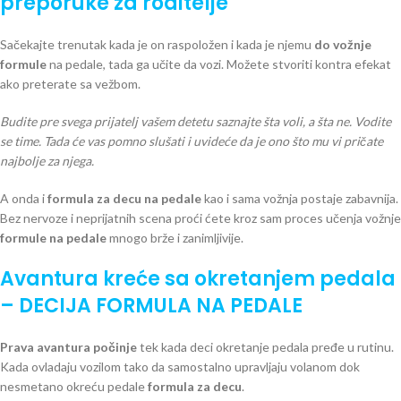
preporuke za roditelje
Sačekajte trenutak kada je on raspoložen i kada je njemu
do vožnje
formule
na pedale, tada ga učite da vozi. Možete stvoriti kontra efekat
ako preterate sa vežbom.
Budite pre svega prijatelj vašem detetu saznajte šta voli, a šta ne. Vodite
se time. Tada će vas pomno slušati i uvideće da je ono što mu vi pričate
najbolje za njega.
A onda i
formula za decu na pedale
kao i sama vožnja postaje zabavnija.
Bez nervoze i neprijatnih scena proći ćete kroz sam proces učenja vožnje
formule na pedale
mnogo brže i zanimljivije.
Avantura kreće sa okretanjem pedala
– DECIJA FORMULA NA PEDALE
Prava avantura počinje
tek kada deci okretanje pedala pređe u rutinu.
Kada ovladaju vozilom tako da samostalno upravljaju volanom dok
nesmetano okreću pedale
formula za decu
.