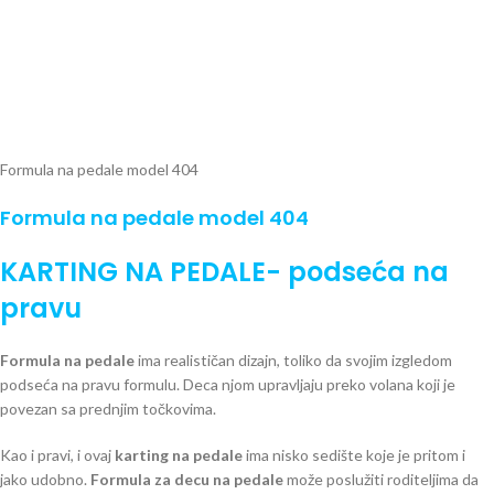
Formula na pedale model 404
Formula na pedale model 404
KARTING NA PEDALE- podseća na
pravu
Formula na pedale
ima realističan dizajn, toliko da svojim izgledom
podseća na pravu formulu. Deca njom upravljaju preko volana koji je
povezan sa prednjim točkovima.
Kao i pravi, i ovaj
karting na pedale
ima nisko sedište koje je pritom i
jako udobno.
Formula za decu na pedale
može poslužiti roditeljima da