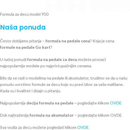
Formula za decu model 950
Naša ponuda
Često dobijamo pitanja –
formula na pedale cena
? Koja je cena
formule na pedale Go kart
?
U našoj ponudi
formula na pedale za decu
možete pronaći
najpopularnije modele po najpristupačnijim cenama.
Bilo da se radi o modelima na pedale ili akumulator, trudimo se da u našu
ponudu uvrstimo formule za decu koje su pravi izbor za vaše mališane.
Kada su i kvalitet i dizajn u pitanju.
Najpopularnija
decija formula na pedale –
pogledajte klikom
OVDE
Dok najtraženija
formula na akumulator
– pogledajte klikom OVDE
Sva vozila za decu možete pogledati klikom
OVDE