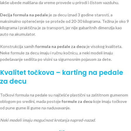
lakše ubede mališana da vreme provede u prirodi i čistom vazduhu.
Decija formula na pedale
je za decu iznad 3 godine starosti, a
maksimalno opterećenje se proteže od 20-30 kilograma. Težina je oko 9
kilograma i praktična je za transport, jer nije gabaritnih dimenzija kao
auto na akumulator.
Konstrukcija samih
formula na pedale za decu
je visokog kvaliteta.
Neke formule za decu imaju i ručnu kočnicu, a neki modeli imaju
podešavanje sedišta po visini sa sigurnosnim pojasom za dete.
Kvalitet točkova – karting na pedale
za decu
Točkovi formula na pedale su najčešće plastični sa zaštitnom gumenom
oblogom po sredini, mada postoje
formule za decu
koje imaju točkove
od pune gume ili gume na naduvavanje.
Neki modeli imaju mogućnost kretanja napred-nazad.