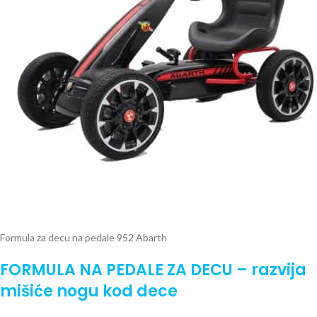
Formula za decu na pedale 952 Abarth
FORMULA NA PEDALE ZA DECU – razvija
mišiće nogu kod dece