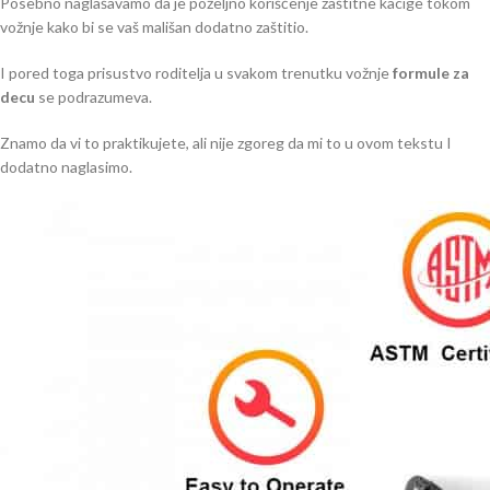
Posebno naglašavamo da je poželjno korišćenje zaštitne kacige tokom
vožnje kako bi se vaš mališan dodatno zaštitio.
I pored toga prisustvo roditelja u svakom trenutku vožnje
formule za
decu
se podrazumeva.
Znamo da vi to praktikujete, ali nije zgoreg da mi to u ovom tekstu I
dodatno naglasimo.