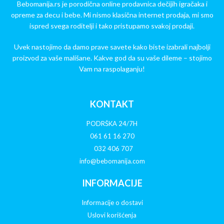
Bebomanija.rs je porodična online prodavnica dečijih igračaka i
opreme za decu i bebe. Mi nismo klasična internet prodaja, mi smo
ispred svega roditelji i tako pristupamo svakoj prodaji.
Uvek nastojimo da damo prave savete kako biste izabrali najbolji
proizvod za vaše mališane. Kakve god da su vaše dileme – stojimo
Vam na raspolaganju!
KONTAKT
PODRŠKA 24/7H
061 61 16 270
032 406 707
info@bebomanija.com
INFORMACIJE
Informacije o dostavi
Uslovi korišćenja