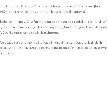
Ta sinhronizacija će doći sama od sebe, jer će shvatiti da
uzbudljiva
vožnja
tek nastaje onog trenutka kada počnu da upravljaju.
Kako se obično vožnja
formula na pedale za decu
odvija po parkovima i
igralištima, nema sumnje da će ih pogledi njihovih vršnjaka terati da budu
još bolji u upravljanju svojim
kartingom
.
Osećaće se ponosno i važno kada im drugi mališani budu prilazili da ih
pitaju za jedan krug.
Decija formula na pedale
će uticati da budu glavni
u društvu.