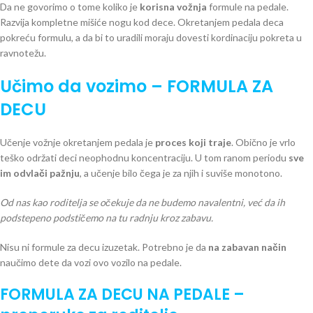
Da ne govorimo o tome koliko je
korisna vožnja
formule na pedale.
Razvija kompletne mišiće nogu kod dece. Okretanjem pedala deca
pokreću formulu, a da bi to uradili moraju dovesti kordinaciju pokreta u
ravnotežu.
Učimo da vozimo – FORMULA ZA
DECU
Učenje vožnje okretanjem pedala je
proces koji traje
. Obično je vrlo
teško održati deci neophodnu koncentraciju. U tom ranom periodu
sve
im odvlači pažnju
, a učenje bilo čega je za njih i suviše monotono.
Od nas kao roditelja se očekuje da ne budemo navalentni, već da ih
podstepeno podstičemo na tu radnju kroz zabavu.
Nisu ni formule za decu izuzetak. Potrebno je da
na zabavan način
naučimo dete da vozi ovo vozilo na pedale.
FORMULA ZA DECU NA PEDALE –