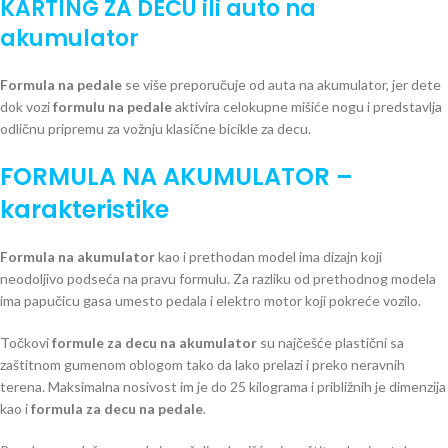
KARTING ZA DECU ili auto na
akumulator
Formula na pedale
se više preporučuje od auta na akumulator, jer dete
dok vozi
formulu na pedale
aktivira celokupne mišiće nogu i predstavlja
odličnu pripremu za vožnju klasične bicikle za decu.
FORMULA NA AKUMULATOR –
karakteristike
Formula na akumulator
kao i prethodan model ima dizajn koji
neodoljivo podseća na pravu formulu. Za razliku od prethodnog modela
ima papučicu gasa umesto pedala i elektro motor koji pokreće vozilo.
Točkovi
formule za decu na akumulator
su najčešće plastični sa
zaštitnom gumenom oblogom tako da lako prelazi i preko neravnih
terena. Maksimalna nosivost im je do 25 kilograma i približnih je dimenzija
kao i
formula za decu na pedale
.