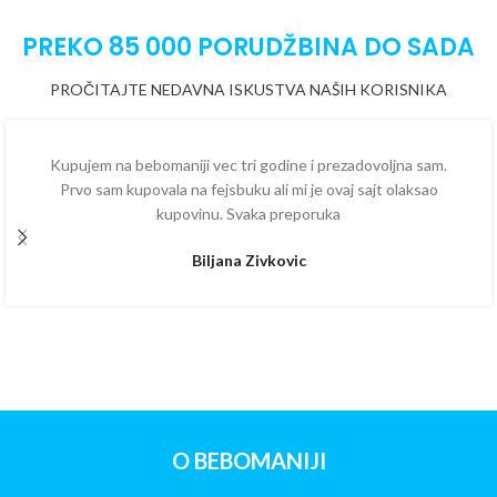
PREKO 85 000 PORUDŽBINA DO SADA
PROČITAJTE NEDAVNA ISKUSTVA NAŠIH KORISNIKA
Kupujem na bebomaniji vec tri godine i prezadovoljna sam.
Prvo sam kupovala na fejsbuku ali mi je ovaj sajt olaksao
kupovinu. Svaka preporuka
Biljana Zivkovic
O BEBOMANIJI