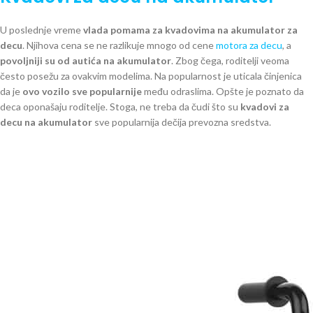
U poslednje vreme
vlada pomama za kvadovima na akumulator za
decu
. Njihova cena se ne razlikuje mnogo od cene
motora za decu
, a
povoljniji su od autića na akumulator
. Zbog čega, roditelji veoma
često posežu za ovakvim modelima. Na popularnost je uticala činjenica
da je
ovo vozilo sve popularnije
među odraslima. Opšte je poznato da
deca oponašaju roditelje. Stoga, ne treba da čudi što su
kvadovi za
decu na akumulator
sve popularnija dečija prevozna sredstva.