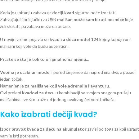
Kada je u pitanju zabava uz
deciji kvad
sigurno neće izostati.
Zahvaljujući priključku za USB
mališan može sam birati pesmice
koje
želi slušati, pa zabava može da počne.
U novije vreme pojavio se
kvad za decu model 124
kojeg kupuju oni
mališani koji vole da budu autentični.
Pitate se šta je toliko originalno na njemu…
Veoma je stabilan model
i pored činjenice da napred ima dva, a pozadi
jedan točak.
Namenjen je
za mališane koji vole adrenalin i avanturu
.
Ovi prelepi
kvadovi za decu
u kombinaciji sa svojom snagom pružaju
mališanima sve što traže od jednog ovakvog četvorotočkaša.
Kako izabrati dečiji kvad?
Izbor pravog kvada za decu na akumulator
zavisi od toga za koji uzrast
vam je isti potreban.