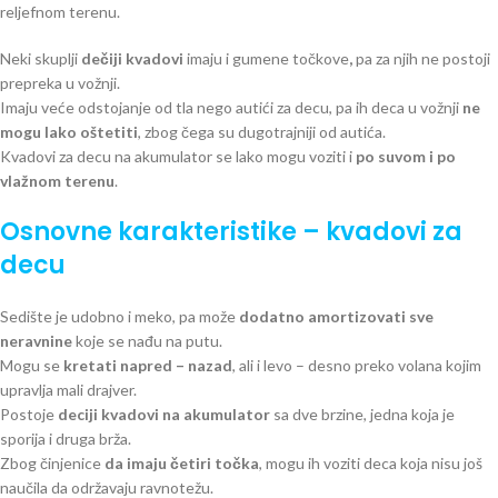
reljefnom terenu.
Neki skuplji
dečiji kvadovi
imaju i gumene točkove
,
pa za njih ne postoji
prepreka u vožnji.
Imaju veće odstojanje od tla nego autići za decu, pa ih deca u vožnji
ne
mogu lako oštetiti
, zbog čega su dugotrajniji od autića.
Kvadovi za decu na akumulator se lako mogu voziti i
po suvom i po
vlažnom terenu
.
Osnovne karakteristike – kvadovi za
decu
Sedište je udobno i meko, pa može
dodatno amortizovati sve
neravnine
koje se nađu na putu.
Mogu se
kretati napred – nazad
, ali i levo – desno preko volana kojim
upravlja mali drajver.
Postoje
deciji kvadovi na akumulator
sa dve brzine, jedna koja je
sporija i druga brža.
Zbog činjenice
da imaju četiri točka
, mogu ih voziti deca koja nisu još
naučila da održavaju ravnotežu.