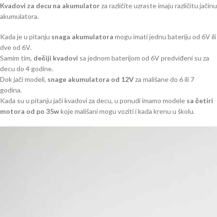
Kvadovi za decu na akumulator
za različite uzraste imaju različitu jačinu
akumulatora.
Kada je u pitanju
snaga akumulatora
mogu imati jednu bateriju od 6V ili
dve od 6V.
Samim tim,
dečiji kvadovi
sa jednom baterijom od 6V predviđeni su za
decu do 4 godine.
Dok jači modeli,
snage akumulatora od 12V
za mališane do 6 ili 7
godina.
Kada su u pitanju jači kvadovi za decu, u ponudi imamo modele
sa četiri
motora od po 35w
koje mališani mogu voziti i kada krenu u školu.