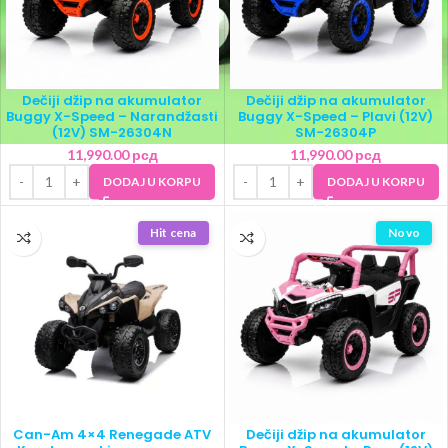
Dečiji džip na akumulator
Dečiji džip na akumulator
Buggy X-Speed – Narandžasti
Buggy X-Speed – Plavi (12V)
(12V) SM-26304N
SM-26304P
11,990.00
рсд
11,990.00
рсд
DODAJ U KORPU
DODAJ U KORPU
Hit cena
Novo
Can-Am 4×4 Renegade ATV
Dečiji džip na akumulator