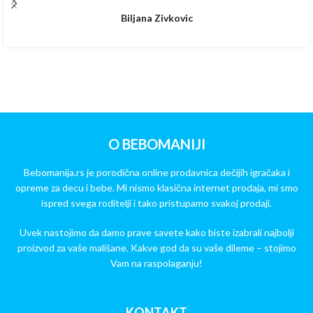
Biljana Zivkovic
O BEBOMANIJI
Bebomanija.rs je porodična online prodavnica dečijih igračaka i
opreme za decu i bebe. Mi nismo klasična internet prodaja, mi smo
ispred svega roditelji i tako pristupamo svakoj prodaji.
Uvek nastojimo da damo prave savete kako biste izabrali najbolji
proizvod za vaše mališane. Kakve god da su vaše dileme – stojimo
Vam na raspolaganju!
KONTAKT