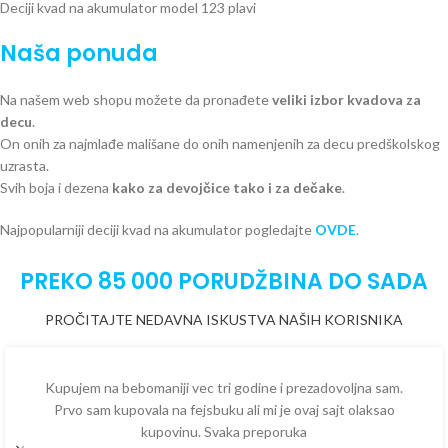
Deciji kvad na akumulator model 123 plavi
Naša ponuda
Na našem web shopu možete da pronađete
veliki izbor kvadova za
decu
.
On onih za najmlađe mališane do onih namenjenih za decu predškolskog
uzrasta.
Svih boja i dezena
kako za devojčice tako i za dečake
.
Najpopularniji deciji kvad na akumulator pogledajte
OVDE
.
PREKO 85 000 PORUDŽBINA DO SADA
PROČITAJTE NEDAVNA ISKUSTVA NAŠIH KORISNIKA
Kupujem na bebomaniji vec tri godine i prezadovoljna sam.
Prvo sam kupovala na fejsbuku ali mi je ovaj sajt olaksao
kupovinu. Svaka preporuka