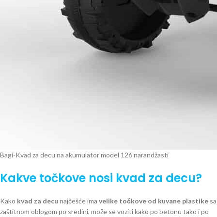
Bagi-Kvad za decu na akumulator model 126 narandžasti
Kakve točkove nosi kvad za decu?
Kako
kvad za decu
najčešće ima
velike točkove od kuvane plastike
sa
zaštitnom oblogom po sredini, može se voziti kako po betonu tako i po