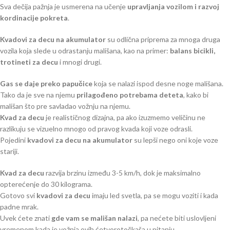
Sva dečija pažnja je usmerena na učenje
upravljanja vozilom i razvoj
kordinacije pokreta
.
Kvadovi za decu na akumulator
su odlična priprema za mnoga druga
vozila koja slede u odrastanju mališana, kao na primer:
balans bicikli,
trotineti za decu
i mnogi drugi.
Gas se daje preko papučice
koja se nalazi ispod desne noge mališana.
Tako da je sve na njemu
prilagođeno potrebama deteta
, kako bi
mališan što pre savladao vožnju na njemu.
Kvad za decu
je realističnog dizajna, pa ako izuzmemo veličinu ne
razlikuju se vizuelno mnogo od pravog kvada koji voze odrasli.
Pojedini
kvadovi za decu na akumulator
su lepši nego oni koje voze
stariji.
Kvad za decu
razvija brzinu između 3-5 km/h, dok je maksimalno
opterećenje do 30 kilograma.
Gotovo svi
kvadovi za decu
imaju led svetla, pa se mogu voziti i kada
padne mrak.
Uvek ćete znati
gde vam se mališan nalazi
, pa nećete biti uslovljeni
vremenom kada je vožnja ovih ćetvorotočkaša u pitanju.