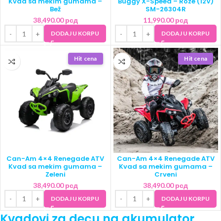
Kvad sa mekim gumama –
Buggy X-Speed – Roze (12V)
Bež
SM-26304R
38,490.00
рсд
11,990.00
рсд
DODAJ U KORPU
DODAJ U KORPU
Hit cena
Hit cena
Can-Am 4×4 Renegade ATV
Can-Am 4×4 Renegade ATV
Kvad sa mekim gumama –
Kvad sa mekim gumama –
Zeleni
Crveni
38,490.00
рсд
38,490.00
рсд
DODAJ U KORPU
DODAJ U KORPU
Kvadovi za decu na akumulator