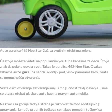
Auto guralica 462 Neo Star 2u1 sa zvučnim efektima zelena
Često je možete videti na popularnim you tube kanalima za decu. Što je
znak da polako osvaja svet. Takva je guralica 462-Neo Star. Ovakva
zabavna
auto guralica
sadrži uklonljiv pod, visok panorama krov i vrata
sa mogućnošću otvaranja.
Vrata osim otvaranja-zatvaranja imaju i mogućnost zaključavanja. Time
se stvara efekat ulaska u auto kao na pravom automobilu.
Na krovu sa gornje zadnje strane je rukohvat za mod roditeljskog
upravljanja. Između prednjih točkova se nalaze pomoćni točkovi sa