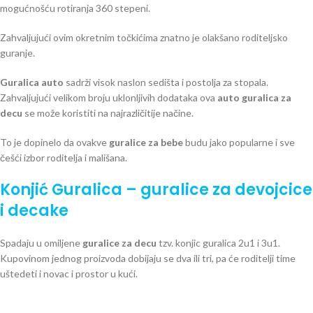
mogućnošću rotiranja 360 stepeni.
Zahvaljujući ovim okretnim točkićima znatno je olakšano roditeljsko
guranje.
Guralica auto
sadrži visok naslon sedišta i postolja za stopala.
Zahvaljujući velikom broju uklonljivih dodataka ova
auto guralica za
decu
se može koristiti na najrazličitije načine.
To je dopinelo da ovakve
guralice za bebe
budu jako popularne i sve
češći izbor roditelja i mališana.
Konjić Guralica – guralice za devojcice
i decake
Spadaju u omiljene
guralice za decu
tzv. konjic guralica 2u1 i 3u1.
Kupovinom jednog proizvoda dobijaju se dva ili tri, pa će roditelji time
uštedeti i novac i prostor u kući.