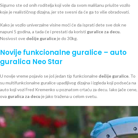
Sigurno ste od onih roditelja koji vole da svom mališanu priušte vozilo
koje je realističnog dizajna, jer ste svesni da će ga to više obradovati.
Kako je vozilo univerzalne visine moći će da isprati dete sve dok ne
napuni 5 godina, a tada će i prestati da koristi
guralice za decu.
Nosivost ove
dečije guralice
je do 30kg.
Novije funkcionalne guralice – auto
guralica Neo Star
U novije vreme pojavio se još jedan tip funkcionalne
dečije guralice
. To
su multifunkcionalne guralice upadljivog dizajna i izgleda koji podseća na
auto koji vozi Fred Kremenko u poznatom crtaću za decu. Iako jače cene,
ova
guralica za decu
je jako tražena u celom svetu.