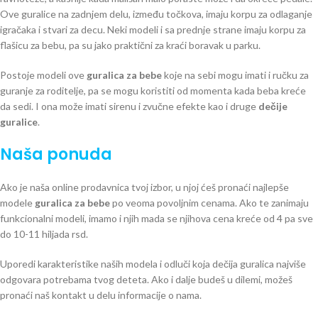
Ove guralice na zadnjem delu, između točkova, imaju korpu za odlaganje
igračaka i stvari za decu. Neki modeli i sa prednje strane imaju korpu za
flašicu za bebu, pa su jako praktični za kraći boravak u parku.
Postoje modeli ove
guralica za bebe
koje na sebi mogu imati i ručku za
guranje za roditelje, pa se mogu koristiti od momenta kada beba kreće
da sedi. I ona može imati sirenu i zvučne efekte kao i druge
dečije
guralice
.
Naša ponuda
Ako je naša online prodavnica tvoj izbor, u njoj ćeš pronaći najlepše
modele
guralica za bebe
po veoma povoljnim cenama. Ako te zanimaju
funkcionalni modeli, imamo i njih mada se njihova cena kreće od 4 pa sve
do 10-11 hiljada rsd.
Uporedi karakteristike naših modela i odluči koja dečija guralica najviše
odgovara potrebama tvog deteta. Ako i dalje budeš u dilemi, možeš
pronaći naš kontakt u delu informacije o nama.