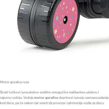
Motor guralica roze
Široki točkovi i preudobno sedište omogućiće mališanima udobnu i
sigurnu vožnju. Vožnja
motor guralice
doprinosi razvoju samopouzdanja
kod dece, pa će nakon nje smeti da provoza i zahtevnija vozila za decu.