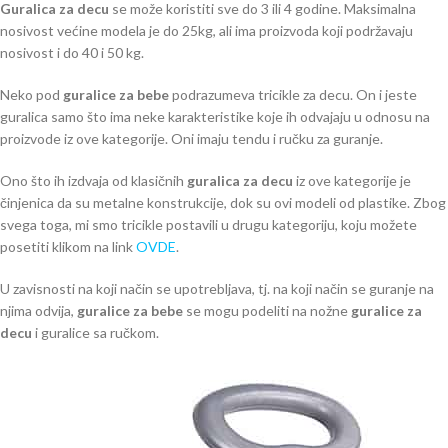
Guralica za decu
se može koristiti sve do 3 ili 4 godine. Maksimalna
nosivost većine modela je do 25kg, ali ima proizvoda koji podržavaju
nosivost i do 40 i 50 kg.
Neko pod
guralice za bebe
podrazumeva tricikle za decu. On i jeste
guralica samo što ima neke karakteristike koje ih odvajaju u odnosu na
proizvode iz ove kategorije. Oni imaju tendu i ručku za guranje.
Ono što ih izdvaja od klasičnih
guralica za decu
iz ove kategorije je
činjenica da su metalne konstrukcije, dok su ovi modeli od plastike. Zbog
svega toga, mi smo tricikle postavili u drugu kategoriju, koju možete
posetiti klikom na link
OVDE
.
U zavisnosti na koji način se upotrebljava, tj. na koji način se guranje na
njima odvija,
guralice za bebe
se mogu podeliti na nožne
guralice za
decu
i guralice sa ručkom.