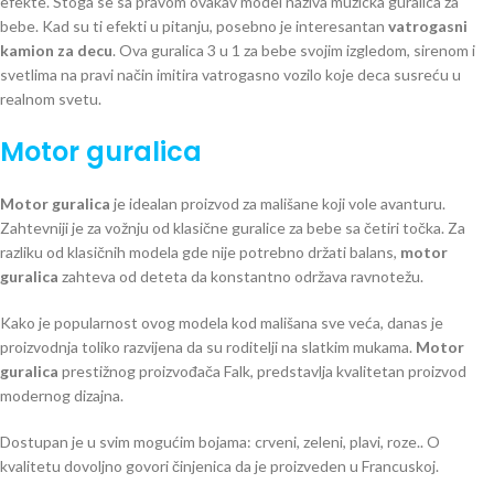
efekte. Stoga se sa pravom ovakav model naziva muzicka guralica za
bebe. Kad su ti efekti u pitanju, posebno je interesantan
vatrogasni
kamion za decu
. Ova guralica 3 u 1 za bebe svojim izgledom, sirenom i
svetlima na pravi način imitira vatrogasno vozilo koje deca susreću u
realnom svetu.
Motor guralica
Motor guralica
je idealan proizvod za mališane koji vole avanturu.
Zahtevniji je za vožnju od klasične guralice za bebe sa četiri točka. Za
razliku od klasičnih modela gde nije potrebno držati balans,
motor
guralica
zahteva od deteta da konstantno održava ravnotežu.
Kako je popularnost ovog modela kod mališana sve veća, danas je
proizvodnja toliko razvijena da su roditelji na slatkim mukama.
Motor
guralica
prestižnog proizvođača Falk, predstavlja kvalitetan proizvod
modernog dizajna.
Dostupan je u svim mogućim bojama: crveni, zeleni, plavi, roze.. O
kvalitetu dovoljno govori činjenica da je proizveden u Francuskoj.