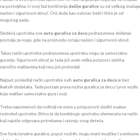
na postoljima. U ovoj fazi korišćenja
dečije guralice
su od velikog značaja
naslon i sigurnosni obruč. Oni služe kao oslonac bebi i štite je od
mogućeg pada.
Sledeća upotreba ove
auto guralice za decu
podrazumeva skidanje
postolja za noge, gde na proizvodu ostaju naslon i sigurnosni obruč.
Takav način upotrebe podrazumeva upotrebu nogu za samostalno
guranje. Sigurnosni obruč je tada još uvek velika potpora i zaštita,
naročito mališanima koji nisu još prohodali.
Najzad, poslednji način upotrebe ovih
auto guralica za decu
je bez
ikakvih dodataka. Tada postaje prava nožna guralica za decu i prvo vozilo
koje mališan samostalno gura i vozi.
Treba napomenuti da roditelj ne mora u potpunosti slediti ovakav
redosled upotrebe. Bitno je da kombinuje upotrebu elemenata na način
koji najviše odgovara potrebama i razvoju svog deteta.
Sve funkcionalne guralice, poput nožnih, mogu imati muzičke i svetlosne