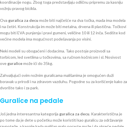
koordinacije nogu. Zbog toga predstavljaju odličnu pripremu za kasniju
vožnju pravog bicikla.
Ova
guralica za decu
može biti najčešće na dva točka, mada ima modela
i na četiri. Konstrukcija im može biti metalna, drvena ili plastična. Točkovi
mogu biti EVA punjenja i pravi gumeni, veličine 10 ili 12 inča. Sedište kod
većine modela ima mogućnost podešavanja po visini.
Neki modeli su obogaćeni i dodacima. Tako postoje proizvodi sa
torbicom, led svetlima u točkovima, sa ručnom kočnicom i sl. Nosivost
ove
guralice
može ići do 35kg.
Zahvaljujući ovim nožnim guralicama mališanima je omogućen duži
boravak u prirodi i na zdravom vazduhu. Pogodne su za korišćenje kako za
dvorište tako i za park.
Guralice na pedale
Još jedna interesantna kategorija
guralica za decu
. Karakteristična je
po tome da je dete u početku može koristiti kao guralicu za održavanje
ravnoteže, a kasnije kada mališan malo poraste može i da okreće pedale.