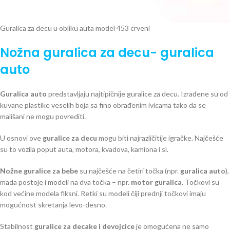
Guralica za decu u obliku auta model 453 crveni
Nožna guralica za decu- guralica
auto
Guralica auto
predstavljaju najtipičnije guralice za decu. Izrađene su od
kuvane plastike veselih boja sa fino obrađenim ivicama tako da se
mališani ne mogu povrediti.
U osnovi ove
guralice za decu
mogu biti najrazličitije igračke. Najčešće
su to vozila poput auta, motora, kvadova, kamiona i sl.
Nožne guralice za bebe
su najčešće na četiri točka (npr.
guralica auto
),
mada postoje i modeli na dva točka – npr.
motor guralica
. Točkovi su
kod većine modela fiksni. Retki su modeli čiji prednji točkovi imaju
mogućnost skretanja levo-desno.
Stabilnost
guralice za decake i devojcice
je omogućena ne samo