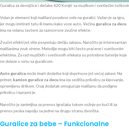
Guralica za devojčice i dečake 620 Konjić sa muzikom i svetlećim točkov
Volan je element koji mališani posebno vole na guralici. Važan je za igru,
jer mogu imitirati tatu ili mamu kako voze auto. Većina
guralica za decu
ima na volanu tastere za raznovrsne zvučne efekte.
Zvučni efekti još više pospešuju dečiju zabavu. Naročito je interesantan
mališanima zvuk sirene. Melodije mogu biti često praćene i svetlosnim
efektima. Za rad muzičkih i svetlosnih efekata su potrebne baterije koje
ne dolaze u setu sa guralicom.
Auto guralica
može imati dodatke koji doprinose još većoj zabavi. Na
primer,
kamion guralice za decu
ima iza sedišta prikolicu za kipovanje,
opremljenu drškom. Ovaj dodatak omogućuje mališanu da podigne
prikolicu i isprazni je.
Naročito je zanimljiva za prenos igračaka tokom vožnje po kući ili za
prenos peska napolju sa jedne na drugu stranu dvorišta.
Guralice za bebe – Funkcionalne