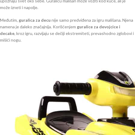
upoznaju svet oko sebe. Guralicu mališan može voziti kod kuće, ali je
može izneti i napolje.
Međutim,
guralica za decu
nije samo predviđena za igru mališana. Njena
namena je daleko značajnija. Korišćenjem
guralice za devojcice i
decake
, kroz igru, razvijaju se dečiji ekstremiteti, prevashodno zglobovi i
mišići nogu.