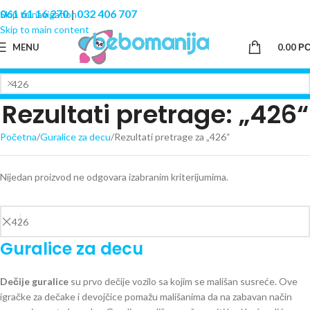
061 61 16 270
|
032 406 707
Skip to navigation
Skip to main content
MENU
0.00
Р
Rezultati pretrage: „426“
Početna
Guralice za decu
Rezultati pretrage za „426“
Nijedan proizvod ne odgovara izabranim kriterijumima.
Guralice za decu
Dečije guralice
su prvo dečije vozilo sa kojim se mališan susreće. Ove
igračke za dečake i devojčice pomažu mališanima da na zabavan način