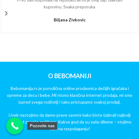
kupovinu. Svaka preporuka
Biljana Zivkovic
O BEBOMANIJI
Bebomanija.rs je porodična online prodavnica dečijih igračaka i
opreme za decu i bebe. Mi nismo klasična internet prodaja, mi smo
ispred svega roditelji i tako pristupamo svakoj prodaji.
Uvek nastojimo da damo prave savete kako biste izabrali najbolji
proizvod za vaše mališane. Kakve god da su vaše dileme – stojimo
Pozovite nas
Vam na raspolaganju!