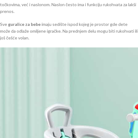
točkovima, već i naslonom. Naslon često ima i funkciju rukohvata za lakši
prenos.
Sve
guralice za bebe
imaju sedište ispod kojeg je prostor gde dete
može da odlaže omiljene igračke. Na prednjem delu mogu biti rukohvati ili
još češće volan.