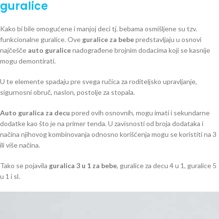
guralice
Kako bi bile omogućene i manjoj deci tj. bebama osmišljene su tzv.
funkcionalne guralice. Ove
guralice za bebe
predstavljaju u osnovi
najčešče
auto guralice
nadograđene brojnim dodacima koji se kasnije
mogu demontirati.
U te elemente spadaju pre svega ručica za roditeljsko upravljanje,
sigurnosni obruč, naslon, postolje za stopala.
Auto guralica za decu
pored ovih osnovnih, mogu imati i sekundarne
dodatke kao što je na primer tenda. U zavisnosti od broja dodataka i
načina njihovog kombinovanja odnosno korišćenja mogu se koristiti na 3
ili više načina.
Tako se pojavila
guralica 3 u 1 za bebe
, guralice za decu 4 u 1, guralice 5
u 1 i sl.