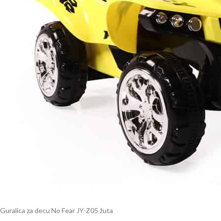
Guralica za decu No Fear JY-Z05 žuta