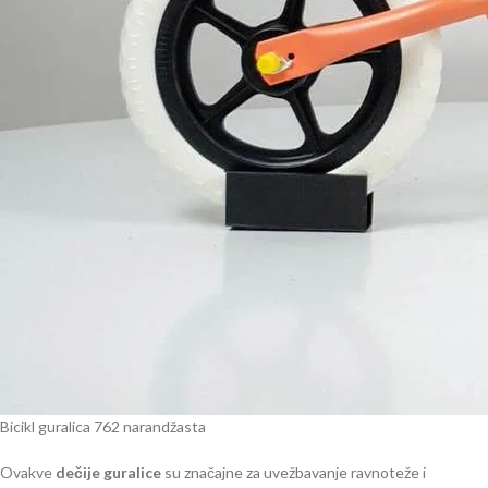
Bicikl guralica 762 narandžasta
Ovakve
dečije guralice
su značajne za uvežbavanje ravnoteže i