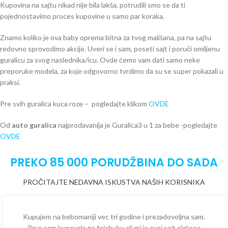
Kupovina na sajtu nikad nije bila lakša, potrudili smo se da ti
pojednostavimo proces kupovine u samo par koraka.
Znamo koliko je ova baby oprema bitna za tvog mališana, pa na sajtu
redovno sprovodimo akcije. Uveri se i sam, poseti sajt i poruči omiljenu
guralicu za svog naslednika/icu. Ovde ćemo vam dati samo neke
preporuke modela, za koje odgovorno tvrdimo da su se super pokazali u
praksi.
Pre svih guralica kuca roze – pogledajte klikom
OVDE
Od
auto guralica
najprodavanija je Guralica3 u 1 za bebe -pogledajte
OVDE
PREKO 85 000 PORUDŽBINA DO SADA
PROČITAJTE NEDAVNA ISKUSTVA NAŠIH KORISNIKA
Kupujem na bebomaniji vec tri godine i prezadovoljna sam.
Prvo sam kupovala na fejsbuku ali mi je ovaj sajt olaksao