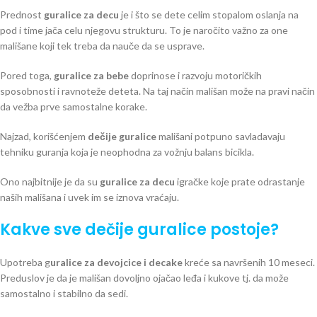
Prednost
guralice za decu
je i što se dete celim stopalom oslanja na
pod i time jača celu njegovu strukturu. To je naročito važno za one
mališane koji tek treba da nauče da se usprave.
Pored toga,
guralice za bebe
doprinose i razvoju motoričkih
sposobnosti i ravnoteže deteta. Na taj način mališan može na pravi način
da vežba prve samostalne korake.
Najzad, korišćenjem
dečije guralice
mališani potpuno savladavaju
tehniku guranja koja je neophodna za vožnju balans bicikla.
Ono najbitnije je da su
guralice za decu
igračke koje prate odrastanje
naših mališana i uvek im se iznova vraćaju.
Kakve sve dečije guralice postoje?
Upotreba g
uralice za devojcice i decake
kreće sa navršenih 10 meseci.
Preduslov je da je mališan dovoljno ojačao leđa i kukove tj. da može
samostalno i stabilno da sedi.