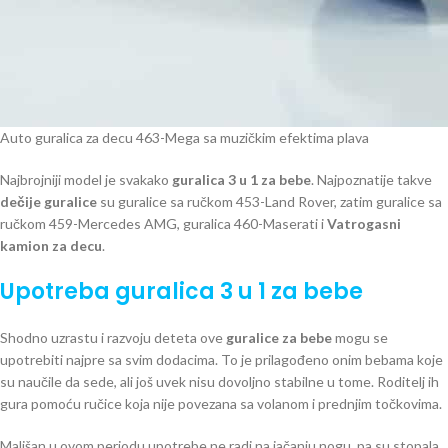
Auto guralica za decu 463-Mega sa muzičkim efektima plava
Najbrojniji model je svakako
guralica 3 u 1 za bebe
. Najpoznatije takve
dečije guralice
su guralice sa ručkom 453-Land Rover, zatim guralice sa
ručkom 459-Mercedes AMG, guralica 460-Maserati i
Vatrogasni
kamion za decu
.
Upotreba guralica 3 u 1 za bebe
Shodno uzrastu i razvoju deteta ove
guralice za bebe
mogu se
upotrebiti najpre sa svim dodacima. To je prilagođeno onim bebama koje
su naučile da sede, ali još uvek nisu dovoljno stabilne u tome. Roditelj ih
gura pomoću ručice koja nije povezana sa volanom i prednjim točkovima.
Mališan u ovom periodu upotrebe ne radi na jačanju nogu, pa su stopala