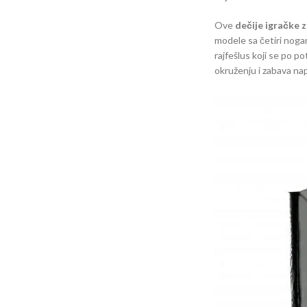
Ove
dečije igračke 
modele sa četiri noga
rajfešlus koji se po p
okruženju i zabava n