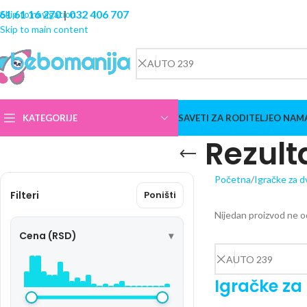
61 61 16 270
|
032 406 707
Skip to navigation
Skip to main content
KATEGORIJE
SAVETI ZA RODITELJE
O NAM
Rezult
Početna
Igračke za d
Filteri
Poništi
Nijedan proizvod ne o
Cena (RSD)
Igračke za 