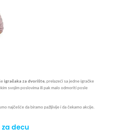
iše
igračaka za dvorište
, prelazeći sa jedne igračke
kim svojim poslovima ili pak malo odmoriti posle
mo najčešće da biramo pažljivije i da čekamo akcije.
e za decu