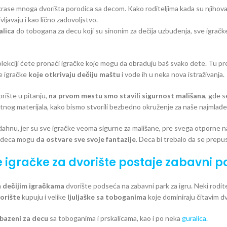
rase mnoga dvorišta porodica sa decom. Kako roditeljima kada su njihova d
ljavaju i kao lično zadovoljstvo.
alica
do tobogana za decu koji su sinonim za dečija uzbuđenja, sve igračk
ekciji ćete pronaći igračke koje mogu da obraduju baš svako dete. Tu pre 
le igračke
koje otkrivaju dečiju maštu
i vode ih u neka nova istraživanja.
rište u pitanju,
na prvom mestu smo stavili sigurnost mališana
, gde 
etnog materijala, kako bismo stvorili bezbedno okruženje za naše najmlađe
ahnu, jer su sve igračke veoma sigurne za mališane, pre svega otporne na 
e deca mogu
da ostvare sve svoje fantazije
. Deca bi trebalo da se prepust
je igračke za dvorište postaje zabavni p
m
dečijim igračkama
dvorište podseća na zabavni park za igru. Neki rodite
vorište
kupuju i velike
ljuljaške sa toboganima
koje dominiraju čitavim d
bazeni za decu
sa toboganima i prskalicama, kao i po neka
guralica.