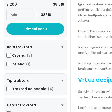
2.200
38.816
Igračke za dvorište
k
dečijim igračkama doživ
–
Od uzbudljivih klack
zabavu.
Primeni cenu
U našoj Bebomanija kol
tramboline i sve osta
Boja traktora
Kada su igračke za dvo
one igračke od kvalit
Crvena
(2)
Roditelji mogu da pred
Zelena
(1)
igračkama za dvorišt
Vrt uz deči
Tip traktora
Traktori na pedale
(4)
Sa svim tim zanimljivi
za decu
,
kućice za d
Uzrast traktora
Leti ih dodatno krase