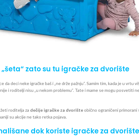
 „šeta“ zato su tu igračke za dvorište
ce da deci neke igračke baš i „ne drže pažnju“. Samim tim, kada je u vrtu v
nije i roditelji nisu „u nekom problemu“. Tate i mame se mogu posvetiti ne
eti roditelja za
dečije igračke za dvorište
obično ograničeni primorani s
niji su akcije ne tako retka pojava.
ališane dok koriste igračke za dvorišt