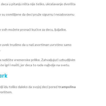
eca u pitanju ništa nije teško, ukrašavanje dvorišta
e su osmišljene da deci pruže sigurnu i nezaboravnu
svih možete pronaći kućice za decu, ljuljaške,
se uvek trudimo da u naš asortiman uvrstimo samo
.
različite vremenske prilike. Zahvaljujući uzbudljivim
e igri i mašti, jer deca to rade najbolje na svetu.
ark
lji idu toliko daleko da svojoj deci pored
trampolina
vorištem.