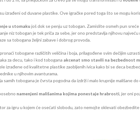
i su izrađeni od duvane plastike. Ove igračke pored toga što se mogu korist
enje u stomaku
još dok se penju uz tobogan. Zamislite osmeh pun sreće na
nje niz tobogan je tek priča za sebe, jer ono predstavlja njihovu najveću 
laze sa tobogana željni zabave i dobrog provoda.
onaći tobogane različitih veličina i boja, prilagođene svim dečijim uzrast
ačaka za decu, tako i kod tobogana
akcenat smo stavili na bezbednost m
le izrađene od kvalitetne plastike zaobljenih ivica kako bi se deca bezbe
lednike u njihovim avanturama.
a samih tobogana je čvrsta pogodna da izdrži i malo krupnije mališane do 
 posebno
namenjeni mališanima kojima ponestaje hrabrosti
, jer oni 
tor za igru u kojem će osećati slobodu, zato nemojte oklevati obezbedite