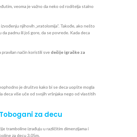
eđutim, veoma je važno da neko od roditelja stalno
u izvođenju njihovih „vratolomija“. Takođe, ako nešto
ku da padnu ili još gore, da se povrede. Kada deca
 pravilan način koristili sve
dečije igračke za
) neophodno je društvo kako bi se deca uopšte mogla
da deca više uče od svojih vršnjaka nego od vlastitih
i Tobogani za decu
ije tramboline izrađuju u različitim dimenzijama i
oline za decu 3.05m.