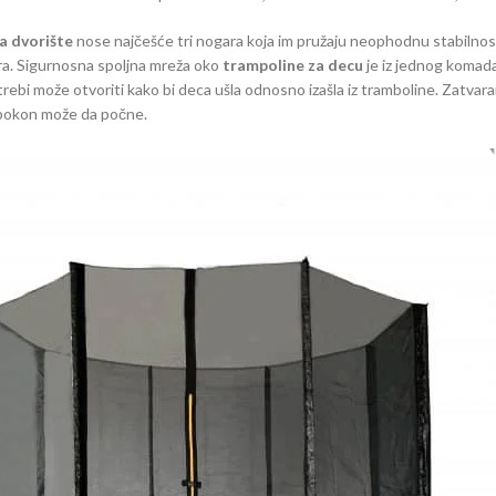
za dvorište
nose najčešće tri nogara koja im pružaju neophodnu stabilno
ra. Sigurnosna spoljna mreža oko
trampoline za decu
je iz jednog komada
otrebi može otvoriti kako bi deca ušla odnosno izašla iz tramboline. Zatva
apokon može da počne.