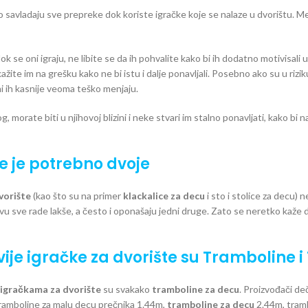
o savladaju sve prepreke dok koriste igračke koje se nalaze u dvorištu. M
ok se oni igraju, ne libite se da ih pohvalite kako bi ih dodatno motivisali 
ažite im na grešku kako ne bi istu i dalje ponavljali. Posebno ako su u rizi
i ih kasnije veoma teško menjaju.
orate biti u njihovoj blizini i neke stvari im stalno ponavljati, kako bi na
e je potrebno dvoje
dvorište
(kao što su na primer
klackalice za decu
i sto i stolice za decu
štvu sve rade lakše, a često i oponašaju jedni druge. Zato se neretko kaže 
vije igračke za dvorište su Tramboline 
igračkama za dvorište
su svakako
tramboline za decu
. Proizvođači deč
ramboline za malu decu prečnika 1.44m,
tramboline za decu
2.44m, tramb