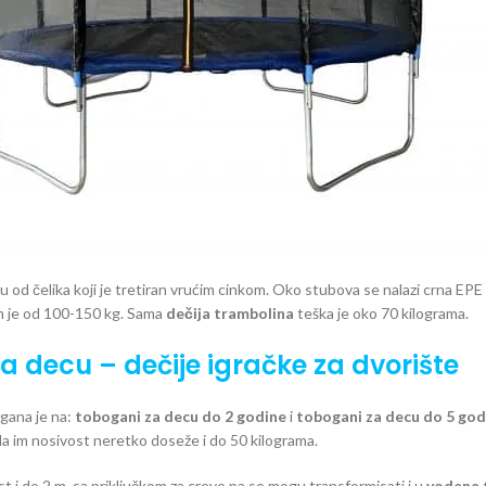
u od čelika koji je tretiran vrućim cinkom. Oko stubova se nalazi crna EP
m je od 100-150 kg. Sama
dečija trambolina
teška je oko 70 kilograma.
a decu – dečije igračke za dvorište
gana je na:
tobogani za decu do 2 godine
i
tobogani za decu do 5 god
 da im nosivost neretko doseže i do 50 kilograma.
t i do 2 m, sa priključkom za crevo pa se mogu transformisati i u
vodene 