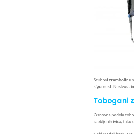
Stubovi
tramboline
s
sigurnost. Nosivost i
Tobogani z
Osnovna podela tobo
zaobljenih ivica, tako
Neki modeli imaju spus