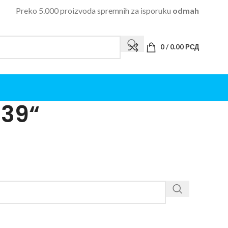
Preko 5.000 proizvoda spremnih za isporuku
odmah
0
/
0.00
РСД
239“