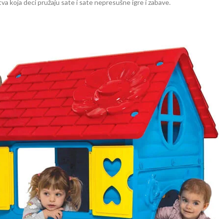
va koja deci pružaju sate i sate nepresušne igre i zabave.