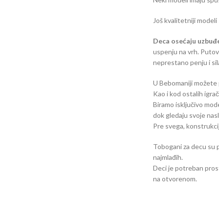
Još kvalitetniji model
Deca osećaju uzbuđ
uspenju na vrh. Putova
neprestano penju i si
U Bebomaniji možete pr
Kao i kod ostalih igr
Biramo isključivo mode
dok gledaju svoje nas
Pre svega, konstrukcij
Tobogani za decu su
najmlađih.
Deci je potreban pros
na otvorenom.