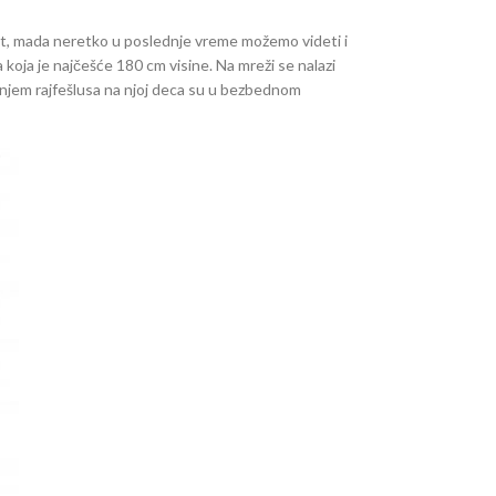
st, mada neretko u poslednje vreme možemo videti i
 koja je najčešće 180 cm visine. Na mreži se nalazi
ranjem rajfešlusa na njoj deca su u bezbednom