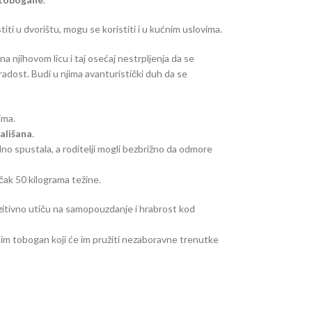
iti u dvorištu, mogu se koristiti i u kućnim uslovima.
 njihovom licu i taj osećaj nestrpljenja da se
radost. Budi u njima avanturistički duh da se
ima.
ališana
.
dno spustala, a roditelji mogli bezbrižno da odmore
čak 50 kilograma težine.
pozitivno utiču na samopouzdanje i hrabrost kod
 im tobogan koji će im pružiti nezaboravne trenutke