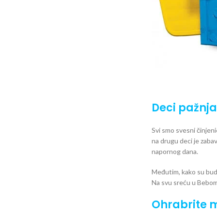
Deci pažnja
Svi smo svesni činjeni
na drugu deci je zabav
napornog dana.
Međutim, kako su budž
Na svu sreću u Beboma
Ohrabrite m