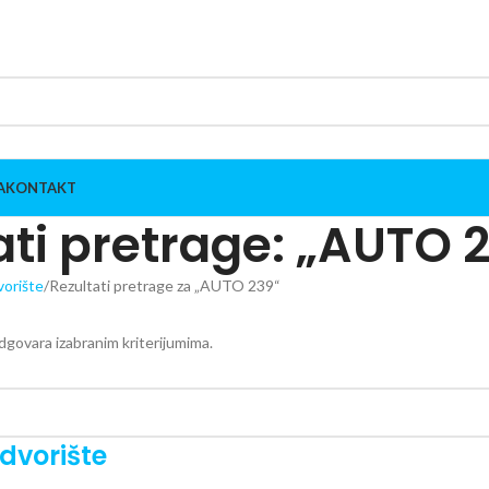
A
KONTAKT
ati pretrage: „AUTO 
vorište
Rezultati pretrage za „AUTO 239“
dgovara izabranim kriterijumima.
dvorište