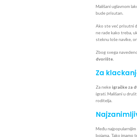
Mališani uglavnom lak
bude prisutan.
Ako ste već prisutni d
ne rade kako treba, uk
steknu loše navike, on
Zbog svega navedenog, m
dvorište
.
Za klackanj
Za neke
igračke za 
igrati. Mališani u dru
roditelja.
Najzanimlji
Među najpopularnijim
bojama. Tako imamo t