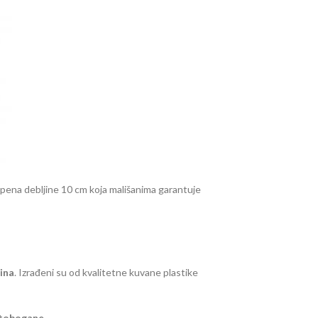
E pena debljine 10 cm koja mališanima garantuje
ina
. Izrađeni su od kvalitetne kuvane plastike
tobogane
.