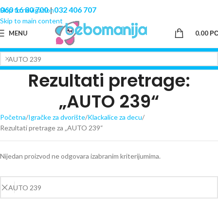
060 16 80 700
|
032 406 707
Skip to navigation
Skip to main content
MENU
0.00
Р
Rezultati pretrage:
„AUTO 239“
Početna
Igračke za dvorište
Klackalice za decu
Rezultati pretrage za „AUTO 239“
Nijedan proizvod ne odgovara izabranim kriterijumima.