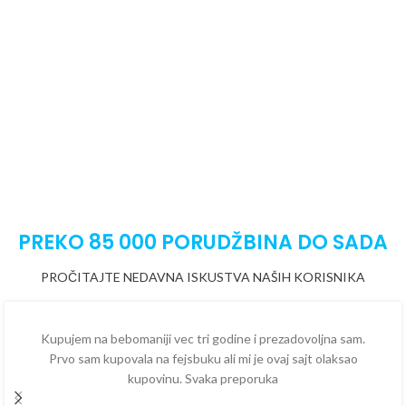
PREKO 85 000 PORUDŽBINA DO SADA
PROČITAJTE NEDAVNA ISKUSTVA NAŠIH KORISNIKA
Kupujem na bebomaniji vec tri godine i prezadovoljna sam.
Prvo sam kupovala na fejsbuku ali mi je ovaj sajt olaksao
kupovinu. Svaka preporuka