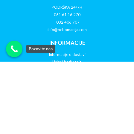
PODRŠKA 24/7H
061 61 16 270
032 406 707
info@bebomanija.com
INFORMACIJE
Pozovite nas
Informacije o dostavi
Uslovi korišćenja
O nama
Politika privatnosti
Reklamacije
Otkazivanje porudžbine
PRATITE NAS NA DRUŠTVENIM MREŽAMA