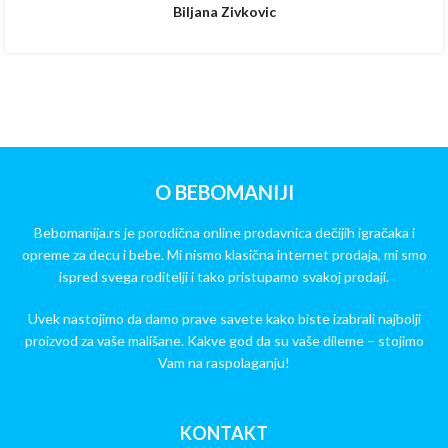
Biljana Zivkovic
O BEBOMANIJI
Bebomanija.rs je porodična online prodavnica dečijih igračaka i
opreme za decu i bebe. Mi nismo klasična internet prodaja, mi smo
ispred svega roditelji i tako pristupamo svakoj prodaji.
Uvek nastojimo da damo prave savete kako biste izabrali najbolji
proizvod za vaše mališane. Kakve god da su vaše dileme – stojimo
Vam na raspolaganju!
KONTAKT