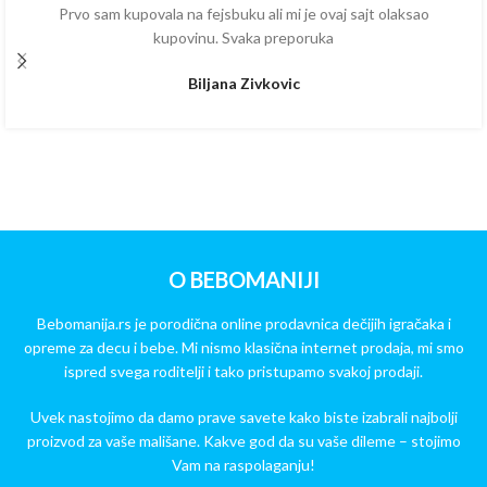
Prvo sam kupovala na fejsbuku ali mi je ovaj sajt olaksao
kupovinu. Svaka preporuka
Biljana Zivkovic
O BEBOMANIJI
Bebomanija.rs je porodična online prodavnica dečijih igračaka i
opreme za decu i bebe. Mi nismo klasična internet prodaja, mi smo
ispred svega roditelji i tako pristupamo svakoj prodaji.
Uvek nastojimo da damo prave savete kako biste izabrali najbolji
proizvod za vaše mališane. Kakve god da su vaše dileme – stojimo
Vam na raspolaganju!