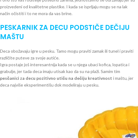
proizvedeni od kvalitetne plastike. I kada se isprljaju mogu se na lak
način očistiti i to ne mora da vas brine.
PESKARNIK ZA DECU PODSTIČE DEČIJU
MAŠTU
Deca obožavaju igre u pesku. Tamo mogu praviti zamak ili tunel i praviti
različite puteve za svoje autiće.
Igra postaje još interesantnija kada se u njega ubaci kofica, lopatica i
grabulje, jer tada deca imaju utisak kao da su na plaži. Samim tim
pesčanici za decu pozitivno utiču na dečiju kreativnost
i maštu, jer
deca najviše eksperimentišu dok modeliraju u pesku.