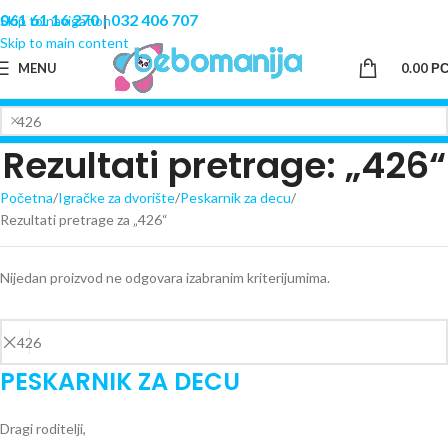
061 61 16 270
|
032 406 707
Skip to navigation
Skip to main content
MENU
0.00
Р
Rezultati pretrage: „426“
Početna
Igračke za dvorište
Peskarnik za decu
Rezultati pretrage za „426“
Nijedan proizvod ne odgovara izabranim kriterijumima.
PESKARNIK ZA DECU
Dragi roditelji,