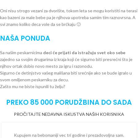
Oni nisu strogo vezani za dvorište, tokom leta se mogu koristiti na terasi
kao bazeni za male bebe pa je njihova upotreba samim tim raznovrsna. A
svi znamo koliko deca vole da se brćkaju 🙂
NAŠA PONUDA
Sa našim peskarnicima
deci će prijati da istražuju svet oko sebe
zajedno sa svojim drugarima iz kraja koji će sigurno biti presrećni što je
njihov ortak dobio novo mesto za igru i razonodu.
Sigurno će detinjstvo vašeg mališana biti srećnije ako se bude igralo u
svom omiljenom peskarniku za decu.
Zašto mu ne biste ispunili tu želju?
PREKO 85 000 PORUDŽBINA DO SADA
PROČITAJTE NEDAVNA ISKUSTVA NAŠIH KORISNIKA
Kupujem na bebomaniji vec tri godine i prezadovoljna sam.