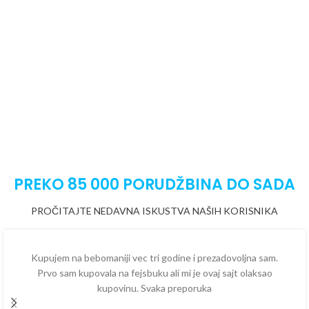
PREKO 85 000 PORUDŽBINA DO SADA
PROČITAJTE NEDAVNA ISKUSTVA NAŠIH KORISNIKA
Kupujem na bebomaniji vec tri godine i prezadovoljna sam.
Prvo sam kupovala na fejsbuku ali mi je ovaj sajt olaksao
kupovinu. Svaka preporuka