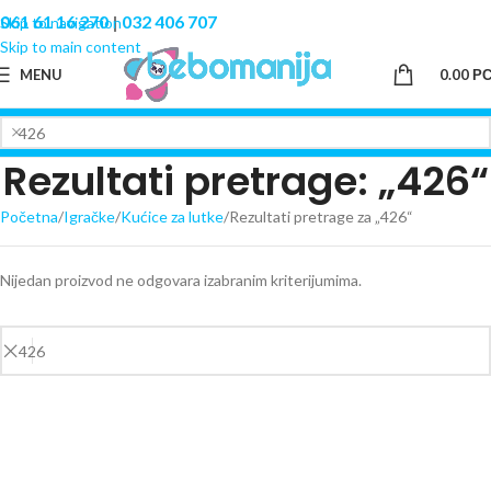
061 61 16 270
|
032 406 707
Skip to navigation
Skip to main content
MENU
0.00
Р
Rezultati pretrage: „426“
Početna
Igračke
Kućice za lutke
Rezultati pretrage za „426“
Nijedan proizvod ne odgovara izabranim kriterijumima.