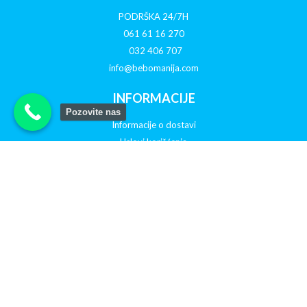
PODRŠKA 24/7H
061 61 16 270
032 406 707
info@bebomanija.com
INFORMACIJE
Pozovite nas
Informacije o dostavi
Uslovi korišćenja
O nama
Politika privatnosti
Reklamacije
Otkazivanje porudžbine
PRATITE NAS NA DRUŠTVENIM MREŽAMA