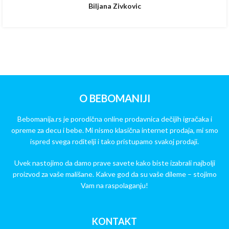
Biljana Zivkovic
O BEBOMANIJI
Bebomanija.rs je porodična online prodavnica dečijih igračaka i
opreme za decu i bebe. Mi nismo klasična internet prodaja, mi smo
ispred svega roditelji i tako pristupamo svakoj prodaji.
Uvek nastojimo da damo prave savete kako biste izabrali najbolji
proizvod za vaše mališane. Kakve god da su vaše dileme – stojimo
Vam na raspolaganju!
KONTAKT