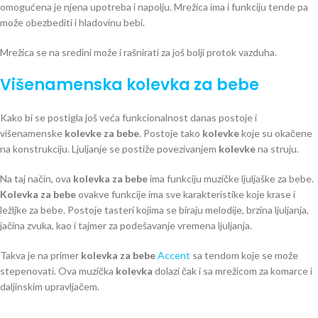
omogućena je njena upotreba i napolju. Mrežica ima i funkciju tende pa
može obezbediti i hladovinu bebi.
Mrežica se na sredini može i rašnirati za još bolji protok vazduha.
Višenamenska kolevka za bebe
Kako bi se postigla još veća funkcionalnost danas postoje i
višenamenske
kolevke za bebe
. Postoje tako
kolevke
koje su okačene
na konstrukciju. Ljuljanje se postiže povezivanjem
kolevke
na struju.
Na taj način, ova
kolevka za bebe
ima funkciju muzičke ljuljaške za bebe.
Kolevka za bebe
ovakve funkcije ima sve karakteristike koje krase i
ležljke za bebe. Postoje tasteri kojima se biraju melodije, brzina ljuljanja,
jačina zvuka, kao i tajmer za podešavanje vremena ljuljanja.
Takva je na primer
kolevka za bebe
Accent
sa tendom koje se može
stepenovati. Ova muzička
kolevka
dolazi čak i sa mrežicom za komarce i
daljinskim upravljačem.