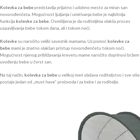
Kolevka za bebe
predstavlja prijatno i udobno mesto za miran san
novorođenčeta. Mogućnost ljuljanja i umirivanja bebe je najbitnija
funkcija
kolevke za bebe
. Osmišljena je da roditeljima olakša proces
uspavljivanja bebe tokom dana, ali i tokom noći.
Kolevke
su naročito veliki saveznik mamama. Uz pomoć
kolevke za
bebe
mami je znatno olakšan pristup novorođenčetu tokom noći.
Mogućnost njenog približavanja krevetu mame naročito doprinosi bržem
uvođenju bebe u čvrst san.
Na taj način,
kolevka za bebe
u velikoj meri olašava roditeljstvo i sve više
postaje jedan od „must have“ proizvoda i za bebe i za roditelje.