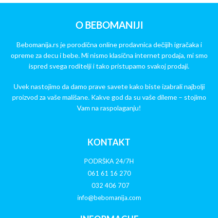
O BEBOMANIJI
Bebomanija.rs je porodična online prodavnica dečijih igračaka i
opreme za decu i bebe. Mi nismo klasična internet prodaja, mi smo
ispred svega roditelji i tako pristupamo svakoj prodaji.
Uvek nastojimo da damo prave savete kako biste izabrali najbolji
proizvod za vaše mališane. Kakve god da su vaše dileme – stojimo
Vam na raspolaganju!
KONTAKT
PODRŠKA 24/7H
061 61 16 270
032 406 707
info@bebomanija.com