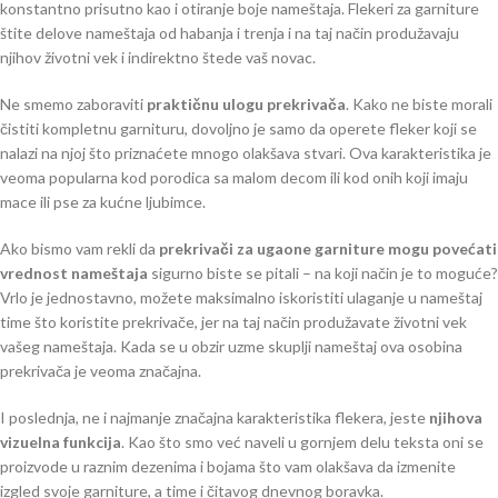
konstantno prisutno kao i otiranje boje nameštaja. Flekeri za garniture
štite delove nameštaja od habanja i trenja i na taj način produžavaju
njihov životni vek i indirektno štede vaš novac.
Ne smemo zaboraviti
praktičnu ulogu prekrivača
. Kako ne biste morali
čistiti kompletnu garnituru, dovoljno je samo da operete fleker koji se
nalazi na njoj što priznaćete mnogo olakšava stvari. Ova karakteristika je
veoma popularna kod porodica sa malom decom ili kod onih koji imaju
mace ili pse za kućne ljubimce.
Ako bismo vam rekli da
prekrivači za ugaone garniture mogu povećati
vrednost nameštaja
sigurno biste se pitali – na koji način je to moguće?
Vrlo je jednostavno, možete maksimalno iskoristiti ulaganje u nameštaj
time što koristite prekrivače, jer na taj način produžavate životni vek
vašeg nameštaja. Kada se u obzir uzme skuplji nameštaj ova osobina
prekrivača je veoma značajna.
I poslednja, ne i najmanje značajna karakteristika flekera, jeste
njihova
vizuelna funkcija
. Kao što smo već naveli u gornjem delu teksta oni se
proizvode u raznim dezenima i bojama što vam olakšava da izmenite
izgled svoje garniture, a time i čitavog dnevnog boravka.