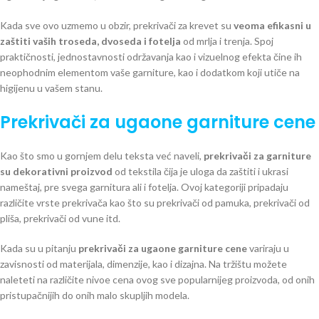
Kada sve ovo uzmemo u obzir, prekrivači za krevet su
veoma efikasni u
zaštiti vaših troseda, dvoseda i fotelja
od mrlja i trenja. Spoj
praktičnosti, jednostavnosti održavanja kao i vizuelnog efekta čine ih
neophodnim elementom vaše garniture, kao i dodatkom koji utiče na
higijenu u vašem stanu.
Prekrivači za ugaone garniture cene
Kao što smo u gornjem delu teksta već naveli,
prekrivači za garniture
su dekorativni proizvod
od tekstila čija je uloga da zaštiti i ukrasi
nameštaj, pre svega garnitura ali i fotelja. Ovoj kategoriji pripadaju
različite vrste prekrivača kao što su prekrivači od pamuka, prekrivači od
pliša, prekrivači od vune itd.
Kada su u pitanju
prekrivači za ugaone garniture cene
variraju u
zavisnosti od materijala, dimenzije, kao i dizajna. Na tržištu možete
naleteti na različite nivoe cena ovog sve popularnijeg proizvoda, od onih
pristupačnijih do onih malo skupljih modela.