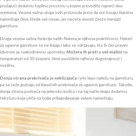
pružajući dodatnu toplinu prostoru u kojem provodite najveći deo
vremena. Veoma važna uloga ovih proizvoda jeste da oni čuvaju tkaninu
nameštaja čime štede vaš novac, jer nećete morati često menjati
garniture.
Druga veoma važna funkcija naših flekera je njihova praktičnost. Flekeri
za ugaone garniture se ne linjaju i lako se održavaju, što ih čini pravim
izborom za svakodnevnu upotrebu.
Možete ih prati u veš mašini
na
temperaturi od 30 stepeni, čime postižete njihovu dugotrajnost i
svežinu.
Donja strana prekrivača je neklizajuća
i vrlo lepo naležu na garnituru,
pa se teže gužvaju od klasičnih prekrivača za ugaone garniture. Takođe,
donja strana podseća na jelensku kožicu i na taj način imaju dodatnu
teksturu koja utiče na bolje prilagođavanje vašem nameštaju.