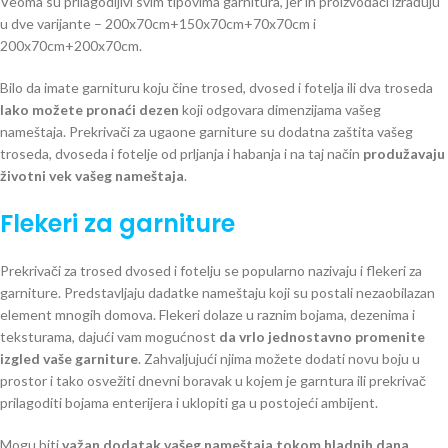
Veoma su prilagodljivi svim tipovima garnitura, jer ih proizvođači izrađuju
u dve varijante – 200x70cm+150x70cm+70x70cm i
200x70cm+200x70cm.
Bilo da imate garnituru koju čine trosed, dvosed i fotelja ili dva troseda
lako možete pronaći dezen
koji odgovara dimenzijama vašeg
nameštaja. Prekrivači za ugaone garniture su dodatna zaštita vašeg
troseda, dvoseda i fotelje od prljanja i habanja i na taj način
produžavaju
životni vek vašeg nameštaja
.
Flekeri za garniture
Prekrivači za trosed dvosed i fotelju se popularno nazivaju i flekeri za
garniture. Predstavljaju dadatke nameštaju koji su postali nezaobilazan
element mnogih domova. Flekeri dolaze u raznim bojama, dezenima i
teksturama, dajući vam mogućnost
da vrlo jednostavno promenite
izgled vaše garniture
. Zahvaljujući njima možete dodati novu boju u
prostor i tako osvežiti dnevni boravak u kojem je garntura ili prekrivač
prilagoditi bojama enterijera i uklopiti ga u postojeći ambijent.
Mogu biti
važan dodatak vašeg nameštaja tokom hladnih dana