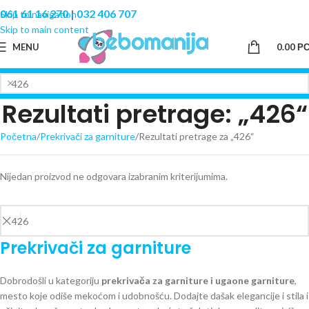
061 61 16 270
|
032 406 707
Skip to navigation
Skip to main content
MENU
0.00
Р
Rezultati pretrage: „426“
Početna
Prekrivači za garniture
Rezultati pretrage za „426“
Nijedan proizvod ne odgovara izabranim kriterijumima.
Prekrivači za garniture
Dobrodošli u kategoriju
prekrivača za garniture i ugaone garniture
,
mesto koje odiše mekoćom i udobnošću. Dodajte dašak elegancije i stila i