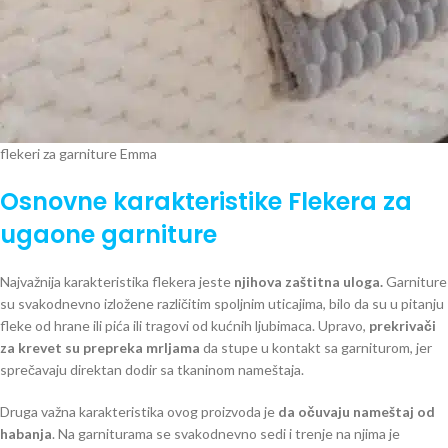
flekeri za garniture Emma
Osnovne karakteristike Flekera za
ugaone garniture
Najvažnija karakteristika flekera jeste
njihova zaštitna uloga.
Garniture
su svakodnevno izložene različitim spoljnim uticajima, bilo da su u pitanju
fleke od hrane ili pića ili tragovi od kućnih ljubimaca. Upravo,
prekrivači
za krevet su prepreka mrljama
da stupe u kontakt sa garniturom, jer
sprečavaju direktan dodir sa tkaninom nameštaja.
Druga važna karakteristika ovog proizvoda je
da očuvaju nameštaj od
habanja
. Na garniturama se svakodnevno sedi i trenje na njima je