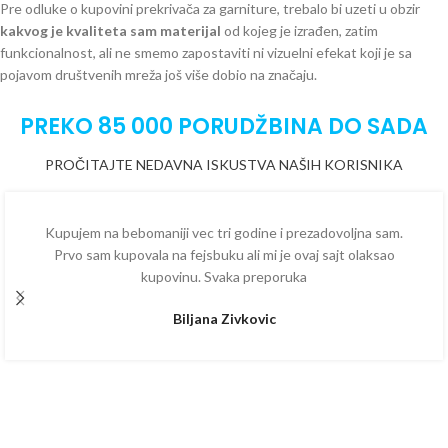
Pre odluke o kupovini prekrivača za garniture, trebalo bi uzeti u obzir
kakvog je kvaliteta sam materijal
od kojeg je izrađen, zatim
funkcionalnost, ali ne smemo zapostaviti ni vizuelni efekat koji je sa
pojavom društvenih mreža još više dobio na značaju.
PREKO 85 000 PORUDŽBINA DO SADA
PROČITAJTE NEDAVNA ISKUSTVA NAŠIH KORISNIKA
Kupujem na bebomaniji vec tri godine i prezadovoljna sam.
Prvo sam kupovala na fejsbuku ali mi je ovaj sajt olaksao
kupovinu. Svaka preporuka
Biljana Zivkovic