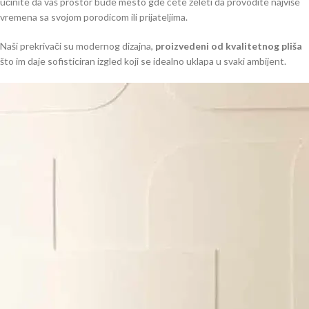
učinite da vaš prostor bude mesto gde ćete želeti da provodite najviše
vremena sa svojom porodicom ili prijateljima.
Naši prekrivači su modernog dizajna,
proizvedeni od kvalitetnog pliša
što im daje sofisticiran izgled koji se idealno uklapa u svaki ambijent.