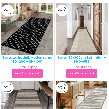
NEMA
NEMA
NA ST
NA ST
ANJU
ANJU
Staza za hodnik Modern crna
Staza 80x300cm Bež linije II –
80×200 – SH-1001
SHO-056
2,190.00
рсд
3,590.00
рсд
PROČITAJTE JOŠ
PROČITAJTE JOŠ
NEMA
NEMA
NA ST
NA ST
ANJU
ANJU