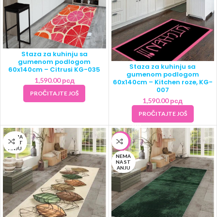
Staza za kuhinju sa
gumenom podlogom
Staza za kuhinju sa
60x140cm – Citrusi KG-035
gumenom podlogom
1,590.00
рсд
60x140cm – Kitchen roze, KG-
007
PROČITAJTE JOŠ
1,590.00
рсд
PROČITAJTE JOŠ
NEMA
-5%
NA ST
ANJU
NEMA
NA ST
ANJU