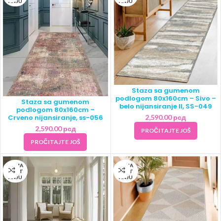
ANJU
ANJU
Staza sa gumenom
podlogom 80x160cm – Sivo –
Staza sa gumenom
belo nijansiranje II, SS-049
podlogom 80x160cm –
2,590.00
рсд
Crveno nijansiranje, ss-056
2,590.00
рсд
PROČITAJTE JOŠ
PROČITAJTE JOŠ
NEMA
NEMA
NA ST
NA ST
ANJU
ANJU