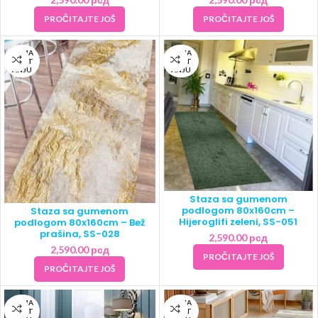
PROČITAJTE JOŠ
PROČITAJTE JOŠ
NEMA
NEMA
NA ST
NA ST
ANJU
ANJU
Staza sa gumenom
podlogom 80x160cm –
Staza sa gumenom
Hijeroglifi zeleni, SS-051
podlogom 80x160cm – Bež
prašina, SS-028
2,590.00
рсд
2,590.00
рсд
PROČITAJTE JOŠ
PROČITAJTE JOŠ
NEMA
NEMA
NA ST
NA ST