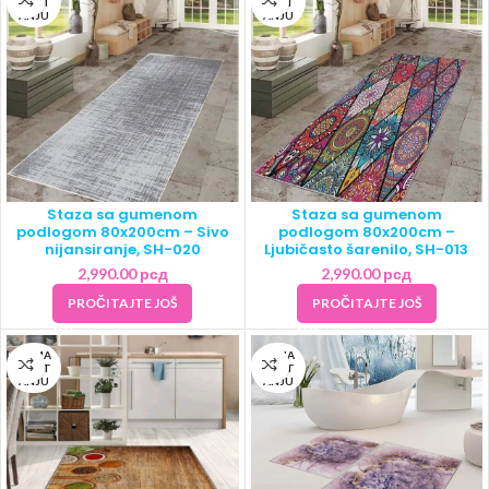
NA ST
NA ST
ANJU
ANJU
Staza sa gumenom
Staza sa gumenom
podlogom 80x200cm – Sivo
podlogom 80x200cm –
nijansiranje, SH-020
Ljubičasto šarenilo, SH-013
2,990.00
рсд
2,990.00
рсд
PROČITAJTE JOŠ
PROČITAJTE JOŠ
NEMA
NEMA
NA ST
NA ST
ANJU
ANJU