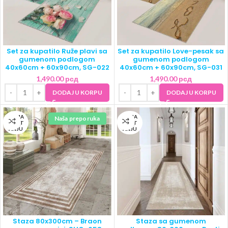
Set za kupatilo Ruže plavi sa
Set za kupatilo Love-pesak sa
gumenom podlogom
gumenom podlogom
40x60cm + 60x90cm, SG-022
40x60cm + 60x90cm, SG-031
1,490.00
рсд
1,490.00
рсд
DODAJ U KORPU
DODAJ U KORPU
NEMA
NEMA
Naša preporuka
NA ST
NA ST
ANJU
ANJU
Staza 80x300cm – Braon
Staza sa gumenom