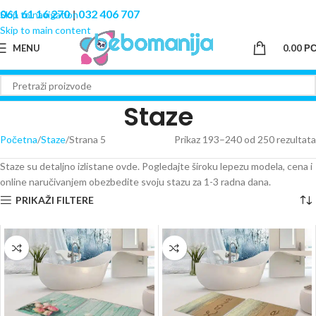
061 61 16 270
|
032 406 707
Skip to navigation
Skip to main content
MENU
0.00
Р
Staze
Početna
Staze
Strana 5
Prikaz 193–240 od 250 rezultata
Staze su detaljno izlistane ovde. Pogledajte široku lepezu modela, cena i
online naručivanjem obezbedite svoju stazu za 1-3 radna dana.
PRIKAŽI FILTERE