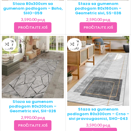
Staza 80x300cm sa
Staza sa gumenom
gumenom podlogom – Boho,
podlogom 80x160cm –
SHO-059
Geometric sivi, SS-036
3,590.00
рсд
2,590.00
рсд
PROČITAJTE JOŠ
PROČITAJTE JOŠ
NEMA
NEMA
NA ST
NA ST
ANJU
ANJU
Staza sa gumenom
podlogom 80x200cm –
Staza sa gumenom
Geometric sivi, SH-026
podlogom 80x300cm – Crno –
2,990.00
рсд
sivi pravougaonici, SHO-043
3,590.00
рсд
PROČITAJTE JOŠ