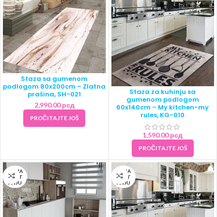
Staza sa gumenom
podlogom 80x200cm – Zlatna
Staza za kuhinju sa
prašina, SH-021
gumenom podlogom
2,990.00
рсд
60x140cm – My kitchen-my
rules, KG-010
PROČITAJTE JOŠ
1,590.00
рсд
PROČITAJTE JOŠ
NEMA
NEMA
NA ST
NA ST
ANJU
ANJU