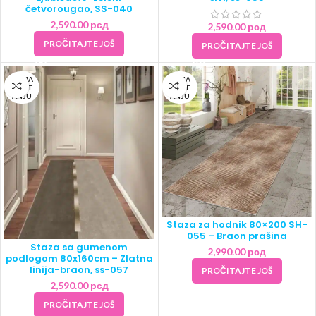
četvorougao, SS-040
2,590.00
рсд
2,590.00
рсд
PROČITAJTE JOŠ
PROČITAJTE JOŠ
NEMA
NEMA
NA ST
NA ST
ANJU
ANJU
Staza za hodnik 80×200 SH-
055 – Braon prašina
Staza sa gumenom
2,990.00
рсд
podlogom 80x160cm – Zlatna
linija-braon, ss-057
PROČITAJTE JOŠ
2,590.00
рсд
PROČITAJTE JOŠ