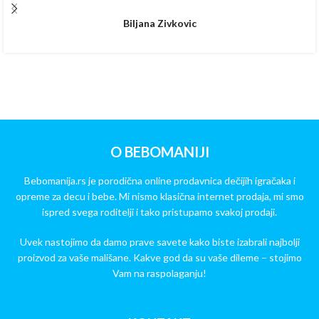
Biljana Zivkovic
O BEBOMANIJI
Bebomanija.rs je porodična online prodavnica dečijih igračaka i
opreme za decu i bebe. Mi nismo klasična internet prodaja, mi smo
ispred svega roditelji i tako pristupamo svakoj prodaji.
Uvek nastojimo da damo prave savete kako biste izabrali najbolji
proizvod za vaše mališane. Kakve god da su vaše dileme – stojimo
Vam na raspolaganju!