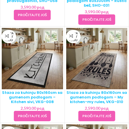
pravougaonici, SHO-058
podlogom 80x300cm – Rustic
bež, SHO-031
3,590.00
рсд
3,590.00
рсд
PROČITAJTE JOŠ
PROČITAJTE JOŠ
NEMA
NEMA
NA ST
NA ST
ANJU
ANJU
Staza za kuhinju 80x160cm sa
Staza za kuhinju 80x160cm sa
gumenom podlogom –
gumenom podlogom – My
Kitchen sivi, VKG-008
kitchen-my rules, VKG-010
2,590.00
рсд
2,590.00
рсд
PROČITAJTE JOŠ
PROČITAJTE JOŠ