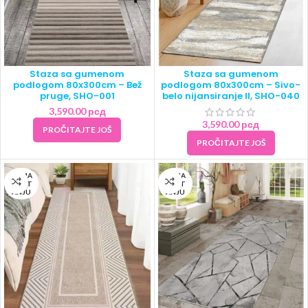
Staza sa gumenom
Staza sa gumenom
podlogom 80x300cm – Bež
podlogom 80x300cm – Sivo-
pruge, SHO-001
belo nijansiranje II, SHO-040
3,590.00
рсд
3,590.00
рсд
PROČITAJTE JOŠ
PROČITAJTE JOŠ
NEMA
NEMA
NA ST
NA ST
ANJU
ANJU