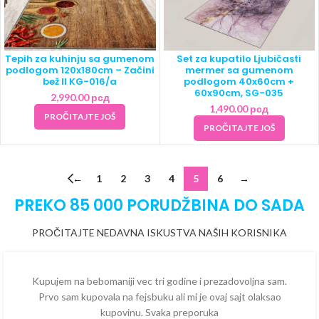
Tepih za kuhinju sa gumenom
Set za kupatilo Ljubičasti
podlogom 120x180cm – Začini
mermer sa gumenom
bež II KG-016/a
podlogom 40x60cm +
60x90cm, SG-035
2,990.00
рсд
1,490.00
рсд
PROČITAJTE JOŠ
PROČITAJTE JOŠ
←
1
2
3
4
5
6
→
PREKO 85 000 PORUDŽBINA DO SADA
PROČITAJTE NEDAVNA ISKUSTVA NAŠIH KORISNIKA
Kupujem na bebomaniji vec tri godine i prezadovoljna sam.
Prvo sam kupovala na fejsbuku ali mi je ovaj sajt olaksao
kupovinu. Svaka preporuka