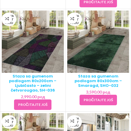
PROČITAJTE JOŠ
NEMA
NEMA
NA ST
NA ST
ANJU
ANJU
Staza sa gumenom
Staza sa gumenom
podlogom 80x200cm –
podlogom 80x300cm –
Ljubičasto – zelini
Smaragd, SHO-032
četvorougao, SH-036
3,590.00
рсд
2,990.00
рсд
PROČITAJTE JOŠ
PROČITAJTE JOŠ
NEMA
NEMA
NA ST
NA ST
ANJU
ANJU