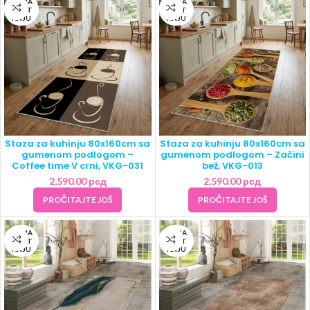
NEMA
NEMA
NA ST
NA ST
ANJU
ANJU
Staza za kuhinju 80x160cm sa
Staza za kuhinju 80x160cm sa
gumenom podlogom –
gumenom podlogom – Začini
Coffee time V crni, VKG-031
bež, VKG-013
2,590.00
рсд
2,590.00
рсд
PROČITAJTE JOŠ
PROČITAJTE JOŠ
NEMA
NEMA
NA ST
NA ST
ANJU
ANJU