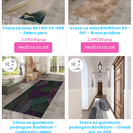
Staza za sobu 80×160 SS-059
Staza za sobu 80x160cm SS-
– Zeleno pero
061 – Braon prašina
2,590.00
рсд
2,590.00
рсд
PROČITAJTE JOŠ
PROČITAJTE JOŠ
NEMA
NEMA
NA ST
NA ST
ANJU
ANJU
Staza sa gumenom
Staza sa gumenom
podlogom 80x160cm –
podlogom 80x160cm – Otisak
Ljubičasto-zeleni
sivi, ss-055