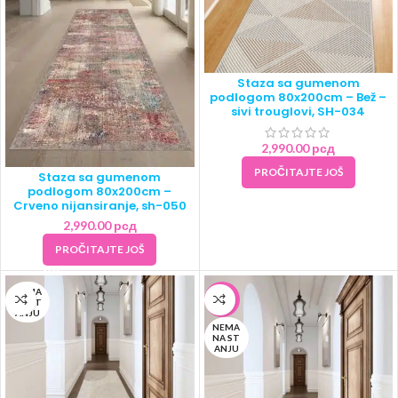
Staza sa gumenom
podlogom 80x200cm – Bež –
sivi trouglovi, SH-034
2,990.00
рсд
PROČITAJTE JOŠ
Staza sa gumenom
podlogom 80x200cm –
Crveno nijansiranje, sh-050
2,990.00
рсд
PROČITAJTE JOŠ
NEMA
-5%
NA ST
ANJU
NEMA
NA ST
ANJU