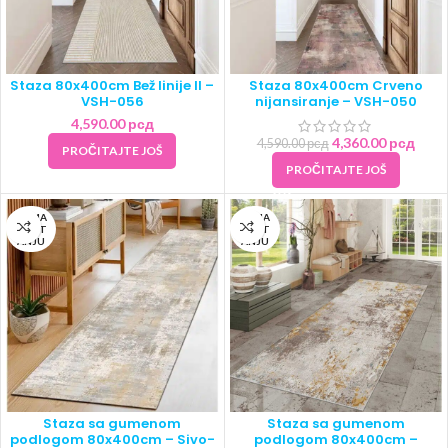
Staza 80x400cm Bež linije II –
Staza 80x400cm Crveno
VSH-056
nijansiranje – VSH-050
4,590.00
рсд
4,360.00
рсд
4,590.00
рсд
PROČITAJTE JOŠ
PROČITAJTE JOŠ
NEMA
NEMA
NA ST
NA ST
ANJU
ANJU
Staza sa gumenom
Staza sa gumenom
podlogom 80x400cm – Sivo-
podlogom 80x400cm –