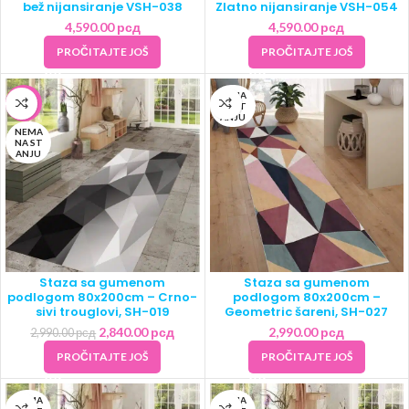
bež nijansiranje VSH-038
Zlatno nijansiranje VSH-054
4,590.00
рсд
4,590.00
рсд
PROČITAJTE JOŠ
PROČITAJTE JOŠ
NEMA
-5%
NA ST
ANJU
NEMA
NA ST
ANJU
Staza sa gumenom
Staza sa gumenom
podlogom 80x200cm – Crno-
podlogom 80x200cm –
sivi trouglovi, SH-019
Geometric šareni, SH-027
2,840.00
рсд
2,990.00
рсд
2,990.00
рсд
PROČITAJTE JOŠ
PROČITAJTE JOŠ
NEMA
NEMA