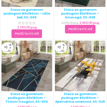
Staza sa gumenom
Staza sa gumenom
podlogom 80x160cm – Lišće
podlogom 80x160cm –
bež, SS-009
Smaragd, SS-038
2,460.00
рсд
2,590.00
рсд
2,590.00
рсд
PROČITAJTE JOŠ
PROČITAJTE JOŠ
NEMA
NEMA
NA ST
NA ST
ANJU
ANJU
Staza sa gumenom
Staza sa gumenom
podlogom 80x160cm –
podlogom 80x160cm –
Tirkizni trouglovi, SS-034
Apstraktna umetnost, SS-025
2,590.00
рсд
2,590.00
рсд