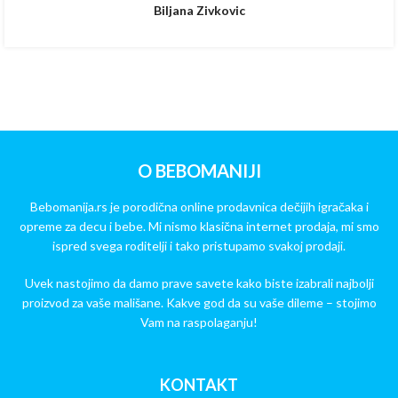
Biljana Zivkovic
O BEBOMANIJI
Bebomanija.rs je porodična online prodavnica dečijih igračaka i
opreme za decu i bebe. Mi nismo klasična internet prodaja, mi smo
ispred svega roditelji i tako pristupamo svakoj prodaji.
Uvek nastojimo da damo prave savete kako biste izabrali najbolji
proizvod za vaše mališane. Kakve god da su vaše dileme – stojimo
Vam na raspolaganju!
KONTAKT