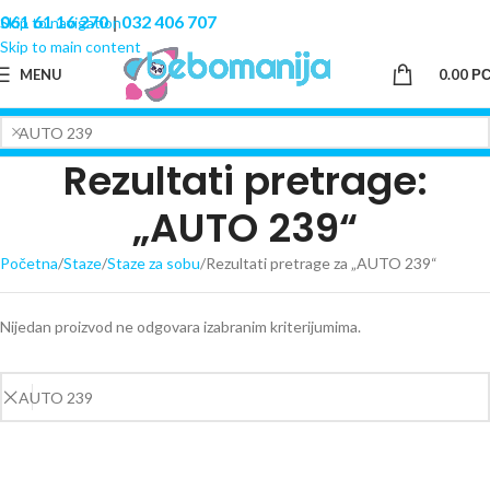
061 61 16 270
|
032 406 707
Skip to navigation
Skip to main content
MENU
0.00
Р
Rezultati pretrage:
„AUTO 239“
Početna
Staze
Staze za sobu
Rezultati pretrage za „AUTO 239“
Nijedan proizvod ne odgovara izabranim kriterijumima.