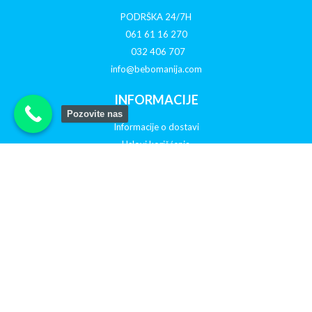
PODRŠKA 24/7H
061 61 16 270
032 406 707
info@bebomanija.com
INFORMACIJE
Pozovite nas
Informacije o dostavi
Uslovi korišćenja
O nama
Politika privatnosti
Reklamacije
Otkazivanje porudžbine
PRATITE NAS NA DRUŠTVENIM MREŽAMA