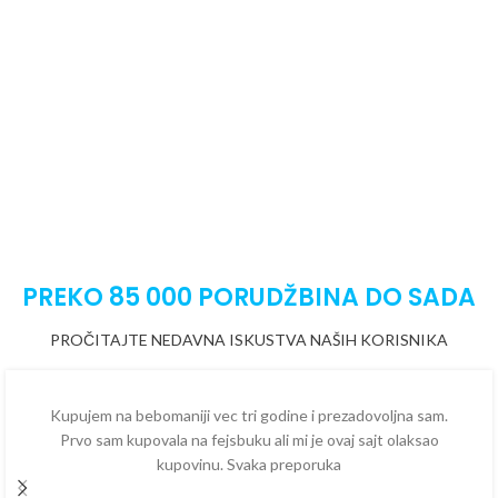
PREKO 85 000 PORUDŽBINA DO SADA
PROČITAJTE NEDAVNA ISKUSTVA NAŠIH KORISNIKA
Kupujem na bebomaniji vec tri godine i prezadovoljna sam.
Prvo sam kupovala na fejsbuku ali mi je ovaj sajt olaksao
kupovinu. Svaka preporuka