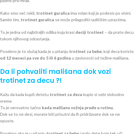
padne prvi mrak.
Kako smo već rekli,
trotinet guralica
ima volan koji je podesiv po visini.
Samim tim,
trotinet guralica
se može prilagoditi različitim uzrastima.
To je jedna od najbitnijih odlika koja krasi
deciji trotinet
– da prate decu
tokom njihovog odrastanja.
Posebno je to slučaj kada je u pitanju
trotinet za bebe
, koji deca koriste
od 12 meseci pa sve do 5 ili 6 godina
u zavisnosti od težine mališana.
Da li pohvaliti mališana dok vozi
trotinet za decu ?!
Kažu da kada kupiš detetu
trotinet za decu
kupio si sebi slobodno
vreme.
To je verovatno tačno
kada mališanu vožnja pređe u rutinu.
Dok se to ne desi, morate biti prisutni da ih pridržavate dok se ne
opuste.
Posebno ako je u pitanju
trotinet za bebe
i malo dete koje tek uči