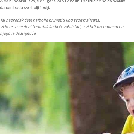
A da bi
očarali svoje drugare kao i okolinu
potrudiće se da svakim
danom budu sve bolji i bolji.
Taj napredak ćete najbolje primetiti kod svog mališana.
Vrlo brzo će doći trenutak kada će zablistati, a vi biti preponosni na
njegova dostignuća.