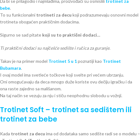
Da bi se prilagodio i najmlađima, proizvođači su osmislili
trotinet za
bebe
.
To su funkcionalni
trotineti za decu
koji podrazumevaju osnovni model
trotineta obogaćen praktičnim dodacima.
Sigurno se sad pitate
koji su to praktični dodaci…
Ti praktični dodaci su najčešće sedište i ručica za guranje.
Takav je na primer model
Trotinet 5 u 1
poznatiji kao
Trotinet
Bubamara
.
I ovaj model ima svetleće točkove koji svelte pri većem ubrzanju.
Oni omogućavaju da deca mnogo duže koriste ovu dečiju igračku i da
ona raste zajedno sa mališanom.
Na taj način se vezuju za nju i stiču neophodnu slobodu u vožnji.
Trotinet Soft – trotinet sa sedištem ili
trotinet za bebe
Kada
trotinet za decu
ima od dodataka samo sedište radi se o modelu –