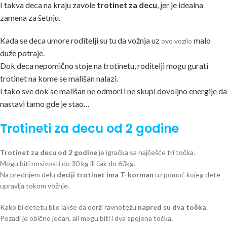
I takva deca na kraju zavole
trotinet za decu
, jer je idealna
zamena za šetnju.
Kada se deca umore roditelji su tu da vožnja uz
malo
ovo vozilo
duže potraje.
Dok deca nepomično stoje na trotinetu, roditelji mogu gurati
trotinet na kome se mališan nalazi.
I tako sve dok se mališan ne odmori i ne skupi dovoljno energije da
nastavi tamo gde je stao…
Trotineti za decu od 2 godine
T
rotinet za decu
od 2 godine
je igračka sa najčešće tri točka.
Mogu biti nosivosti do 30 kg ili čak do 60kg.
Na prednjem delu
deciji trotinet ima T-korman
uz pomoć kojeg dete
upravlja tokom vožnje.
Kako bi detetu bilo lakše da održi ravnotežu
napred su dva točka
.
Pozadi je obično jedan, ali mogu biti i dva spojena točka.