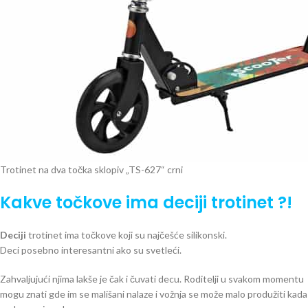
Trotinet na dva točka sklopiv „TS-627“ crni
Kakve točkove ima deciji trotinet ?!
Deciji
trotinet ima točkove koji su najčešće silikonski.
Deci posebno interesantni ako su svetleći.
Zahvaljujući njima lakše je čak i čuvati decu. Roditelji u svakom momentu
mogu znati gde im se mališani nalaze i vožnja se može malo produžiti kada