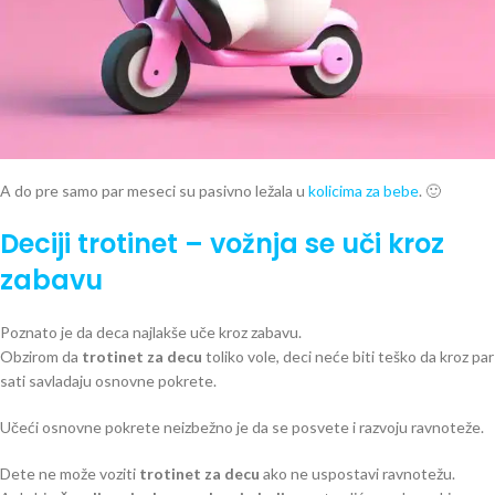
To možete primetiti dok šetate parkom ili kada prolazite pored igrališta
za decu. Najveći broj mališana juri ovim omiljenim prevoznim sredstvom.
Sigurno se iznenadite kada vidite decu koja tako slobodno voze svoj
trotinet za decu
.
Imate li utisak kao da su se rodili na njima?
A do pre samo par meseci su pasivno ležala u
kolicima za bebe
. 🙂
Deciji trotinet
– vožnja se uči kroz
zabavu
Poznato je da deca najlakše uče kroz zabavu.
Obzirom da
trotinet za decu
toliko vole, deci neće biti teško da kroz par
sati savladaju osnovne pokrete.
Učeći osnovne pokrete neizbežno je da se posvete i razvoju ravnoteže.
Dete ne može voziti
trotinet za decu
ako ne uspostavi ravnotežu.