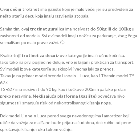
Ovaj
dečiji trotinet
ima gazište koje je malo veće, jer su predviđeni za
nešto stariju decu koja imaju razvijenija stopala.
Samim tim, ovaj
trotinet guralica
ima nosivost
do 50kg ili do 100kg
u
zavisnosti od modela. Svi ovi modeli imaju nožicu za parkiranje, zbog čega
se mališani po malo prave važni. 🙂
Kvalitetniji
trotinet za decu
iz ove kategorije ima i ručnu kočnicu.
Iako tako na prvi pogled ne deluje, vrlo je lagan i praktičan za transport.
Svi modeli iz ove kategorije su sklopivi i veoma laki za prenos.
Takav je na primer model brenda Lionelo – Luca, kao i Themin model TS-
627.
TS-627 ima nosivost do 90 kg, kao i točkove 200mm pa lako prelazi
preko neravnina.
Neklizajuća platforma (gazište)
povećava nivo
sigurnosti i smanjuje rizik od nekontrolisanog klizanja noge.
Dok model
Lionelo Luca
pored svega navedenog ima i amortizer koji
utiče da vožnja za mališane bude prijatna i udobna, dok ručke od pene
sprečavaju klizanje ruku tokom vožnje.