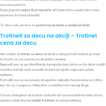
osnovne pokrete.
Kada pogreše
važno ih je ispraviti
, ali i kada nešto urade kako treba
obavezno ih treba pohvaliti.
To deca vole, jer im je to
podsticaj da budu u vožnji još bolji
.
Trotineti za decu
na akciji – Trotinet
cena za decu
Ako tražite
trotinet za decu
na akciji u našoj ponudi možete pronaći
trotinete za sve uzraste po akcijskim cenama.
Napravili smo za vas klasifikaciju kategorije kako biste se što lakše snašli i
na jednostavniji način pronašli model koji najviše odgovara vašem
mališanu.
Potrudili smo se da ponudu obogatimo najboljim brendovima na tržištu
kao što su: Cangaroo, Kikka Boo, Lorelli Bertoni i mnogi drugi.
Od vas očekujemo da budete slobodni da nas kontaktirate kako bismo
zajedno odabrali pravi
dečiji trotinet
za vašeg mališana.