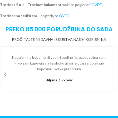
Trotinet 5 u 1
–
Trotinet bubamara
možete pogledati
OVDE
.
Trotinet sa sedištem
– pogledajte
OVDE
.
PREKO 85 000 PORUDŽBINA DO SADA
PROČITAJTE NEDAVNA ISKUSTVA NAŠIH KORISNIKA
Kupujem na bebomaniji vec tri godine i prezadovoljna sam.
Prvo sam kupovala na fejsbuku ali mi je ovaj sajt olaksao
kupovinu. Svaka preporuka
Biljana Zivkovic