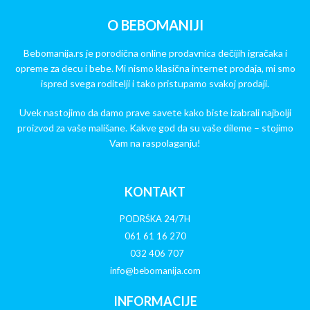
O BEBOMANIJI
Bebomanija.rs je porodična online prodavnica dečijih igračaka i
opreme za decu i bebe. Mi nismo klasična internet prodaja, mi smo
ispred svega roditelji i tako pristupamo svakoj prodaji.
Uvek nastojimo da damo prave savete kako biste izabrali najbolji
proizvod za vaše mališane. Kakve god da su vaše dileme – stojimo
Vam na raspolaganju!
KONTAKT
PODRŠKA 24/7H
061 61 16 270
032 406 707
info@bebomanija.com
INFORMACIJE