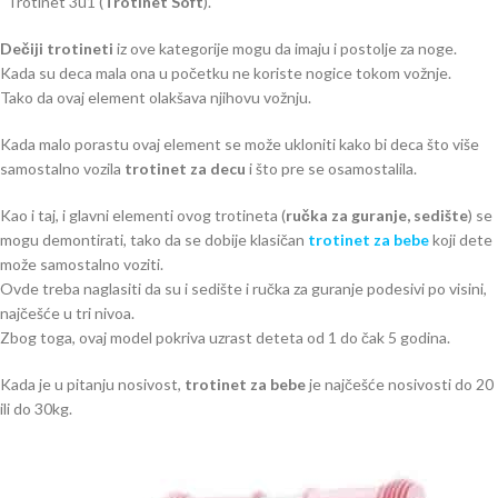
Trotinet 3u1 (
Trotinet Soft
).
Dečiji trotineti
iz ove kategorije mogu da imaju i postolje za noge.
Kada su deca mala ona u početku ne koriste nogice tokom vožnje.
Tako da ovaj element olakšava njihovu vožnju.
Kada malo porastu ovaj element se može ukloniti kako bi deca što više
samostalno vozila
trotinet za decu
i što pre se osamostalila.
Kao i taj, i glavni elementi ovog trotineta (
ručka za guranje, sedište
) se
mogu demontirati, tako da se dobije klasičan
trotinet za bebe
koji dete
može samostalno voziti.
Ovde treba naglasiti da su i sedište i ručka za guranje podesivi po visini,
najčešće u tri nivoa.
Zbog toga, ovaj model pokriva uzrast deteta od 1 do čak 5 godina.
Kada je u pitanju nosivost,
trotinet za bebe
je najčešće nosivosti do 20
ili do 30kg.