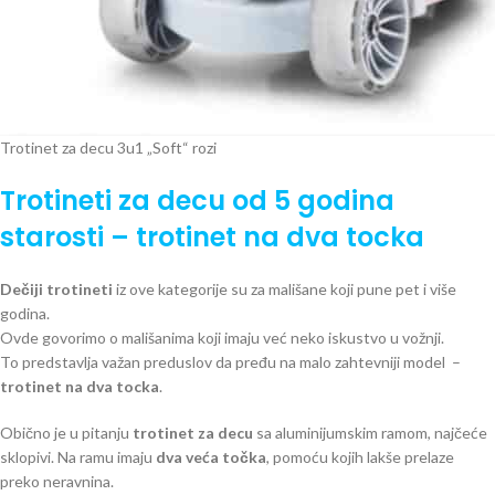
Trotinet za decu 3u1 „Soft“ rozi
Trotineti za decu od 5 godina
starosti – trotinet na dva tocka
Dečiji trotineti
iz ove kategorije su za mališane koji pune pet i više
godina.
Ovde govorimo o mališanima koji imaju već neko iskustvo u vožnji.
To predstavlja važan preduslov da pređu na malo zahtevniji model –
trotinet na dva tocka
.
Obično je u pitanju
trotinet za decu
sa aluminijumskim ramom, najčeće
sklopivi. Na ramu imaju
dva veća točka
, pomoću kojih lakše prelaze
preko neravnina.