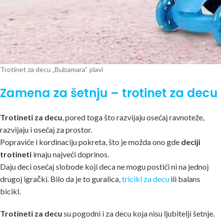
Trotinet za decu „Bubamara“ plavi
Zamena za šetn
ju – trotinet za decu
Trotineti za decu
, pored toga što razvijaju osećaj ravnoteže,
razvijaju i osećaj za prostor.
Popraviće i kordinaciju pokreta, što je možda ono gde
deciji
trotineti
imaju najveći doprinos
.
Daju deci osećaj slobode koji deca ne mogu postići ni na jednoj
drugoj igrački. Bilo da je to guralica,
tricikl za decu
ili balans
bicikl.
Trotineti za decu
su pogodni i za decu koja nisu ljubitelji šetnje.