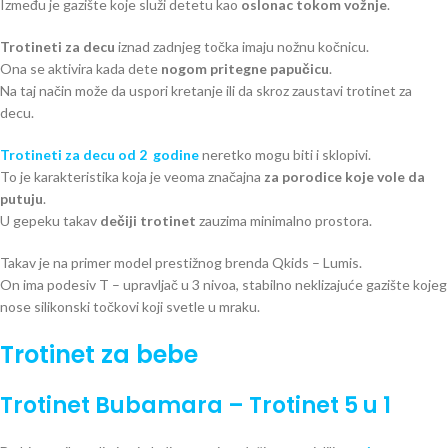
Između je gazište koje služi detetu kao
oslonac tokom vožnje
.
Trotineti za decu
iznad zadnjeg točka imaju nožnu kočnicu.
Ona se aktivira kada dete
nogom pritegne papučicu
.
Na taj način može da uspori kretanje ili da skroz zaustavi trotinet za
decu.
Trotineti za decu
od 2 godine
neretko mogu biti i sklopivi.
To je karakteristika koja je veoma značajna
za porodice koje vole da
putuju
.
U gepeku takav
dečiji trotinet
zauzima minimalno prostora.
Takav je na primer model prestižnog brenda Qkids – Lumis.
On ima podesiv T – upravljač u 3 nivoa, stabilno neklizajuće gazište kojeg
nose silikonski točkovi koji svetle u mraku.
Trotinet za bebe
Trotinet Bubamara – Trotinet 5 u 1