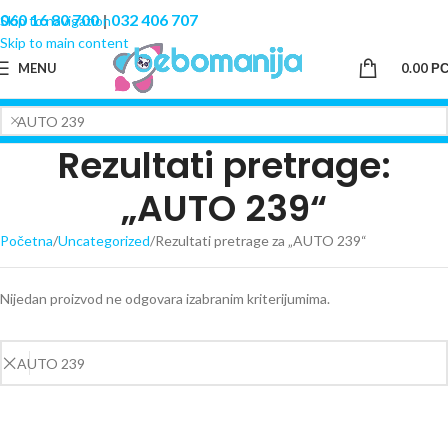
060 16 80 700
|
032 406 707
Skip to navigation
Skip to main content
MENU
0.00
Р
Rezultati pretrage:
„AUTO 239“
Početna
Uncategorized
Rezultati pretrage za „AUTO 239“
Nijedan proizvod ne odgovara izabranim kriterijumima.