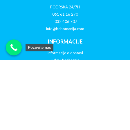
PODRŠKA 24/7H
061 61 16 270
032 406 707
info@bebomanija.com
INFORMACIJE
Pozovite nas
Informacije o dostavi
Uslovi korišćenja
O nama
Politika privatnosti
Reklamacije
Otkazivanje porudžbine
PRATITE NAS NA DRUŠTVENIM MREŽAMA