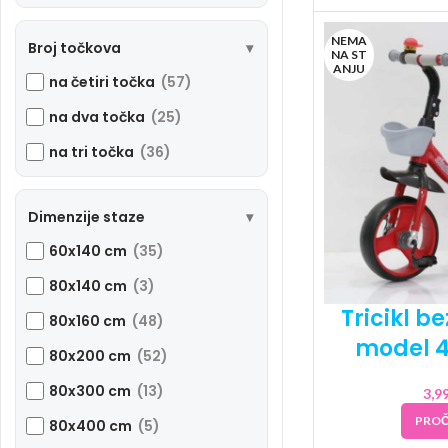
NEMA
Broj točkova
NA ST
ANJU
na četiri točka
(57)
na dva točka
(25)
na tri točka
(36)
Dimenzije staze
60x140 cm
(35)
80x140 cm
(3)
Tricikl b
80x160 cm
(48)
model 4
80x200 cm
(52)
80x300 cm
(13)
3,9
PROČ
80x400 cm
(5)