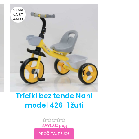
NEMA
NA ST
ANJU
Tricikl bez tende Nani
model 426-1 žuti
3,990.00
рсд
PROČITAJTE JOŠ