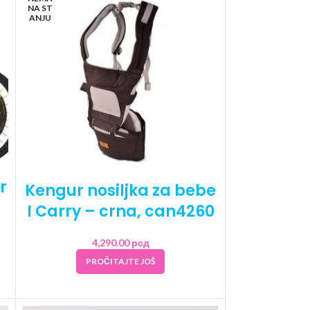
NA ST
ANJU
r
Kengur nosiljka za bebe
I Carry – crna, can4260
4,290.00
рсд
PROČITAJTE JOŠ