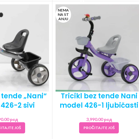
NEMA
NA ST
ANJU
z tende „Nani“
Tricikl bez tende Nani
426-2 sivi
model 426-1 ljubičasti
90.00
рсд
3,990.00
рсд
ITAJTE JOŠ
PROČITAJTE JOŠ