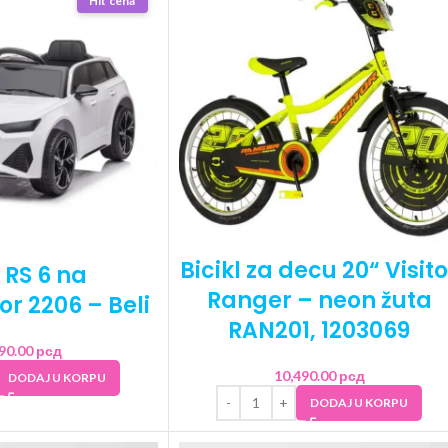
Hit cena
Bicikl za decu 20“ Visito
 RS 6 na
Ranger – neon žuta
r 2206 – Beli
RAN201, 1203069
990.00
рсд
10,490.00
рсд
DODAJ U KORPU
DODAJ U KORPU