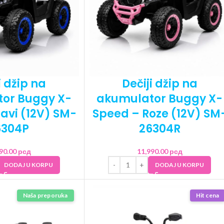
i džip na
Dečiji džip na
or Buggy X-
akumulator Buggy X-
avi (12V) SM-
Speed – Roze (12V) SM
6304P
26304R
990.00
рсд
11,990.00
рсд
DODAJ U KORPU
DODAJ U KORPU
Naša preporuka
Hit cena