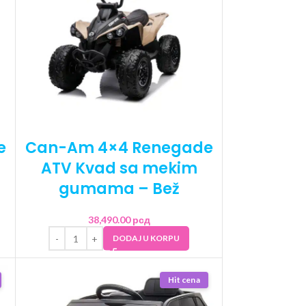
e
Can-Am 4×4 Renegade
ATV Kvad sa mekim
gumama – Bež
38,490.00
рсд
DODAJ U KORPU
Hit cena