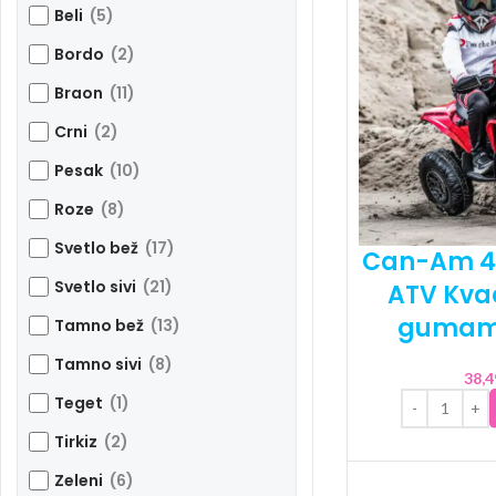
Beli
(5)
Bordo
(2)
Braon
(11)
Crni
(2)
Pesak
(10)
Roze
(8)
Svetlo bež
(17)
Can-Am 4
Svetlo sivi
(21)
ATV Kva
gumama
Tamno bež
(13)
Tamno sivi
(8)
38,
Teget
(1)
Tirkiz
(2)
Zeleni
(6)