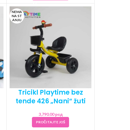
NEMA
NA ST
ANJU
Tricikl Playtime bez
tende 426 „Nani“ žuti
3,790.00
рсд
PROČITAJTE JOŠ