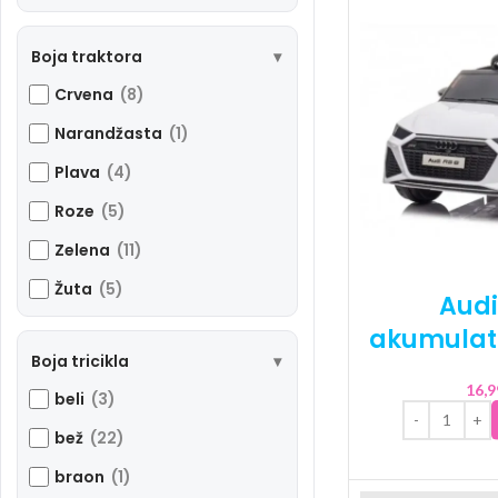
Boja traktora
Crvena
(8)
Narandžasta
(1)
Plava
(4)
Roze
(5)
Zelena
(11)
Žuta
(5)
Audi
akumulato
Boja tricikla
16,
beli
(3)
bež
(22)
braon
(1)