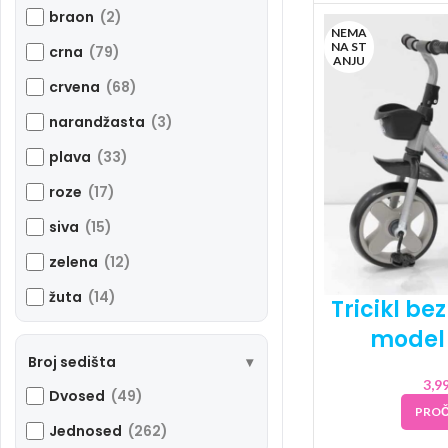
braon
(2)
NEMA
NA ST
crna
(79)
ANJU
crvena
(68)
narandžasta
(3)
plava
(33)
roze
(17)
siva
(15)
zelena
(12)
žuta
(14)
Tricikl be
model 
Broj sedišta
3,9
Dvosed
(49)
PROČ
Jednosed
(262)