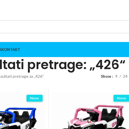
A
KONTAKT
tati pretrage: „426“
zultati pretrage za „426“
Show
9
24
Novo
Novo