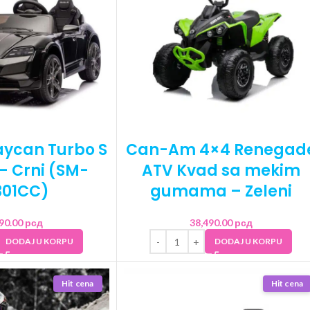
aycan Turbo S
Can-Am 4×4 Renegad
– Crni (SM-
ATV Kvad sa mekim
301CC)
gumama – Zeleni
990.00
рсд
38,490.00
рсд
DODAJ U KORPU
DODAJ U KORPU
Hit cena
Hit cena