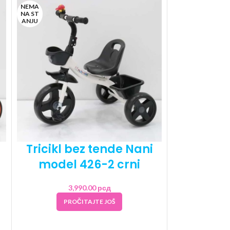
NEMA
NA ST
ANJU
Tricikl bez tende Nani
model 426-2 crni
3,990.00
рсд
PROČITAJTE JOŠ