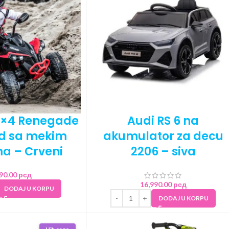
×4 Renegade
Audi RS 6 na
d sa mekim
akumulator za decu
 – Crveni
2206 – siva
490.00
рсд
16,990.00
рсд
DODAJ U KORPU
DODAJ U KORPU