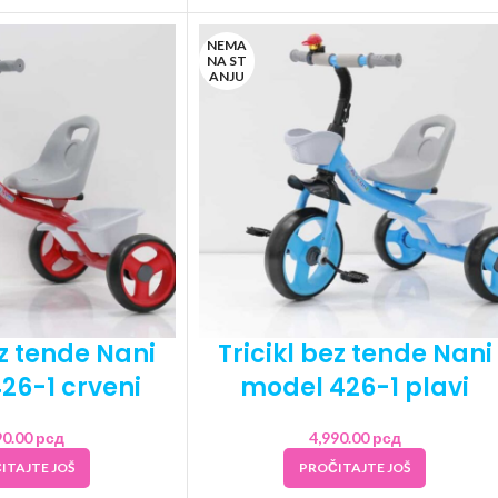
NEMA
NA ST
ANJU
ez tende Nani
Tricikl bez tende Nani
26-1 crveni
model 426-1 plavi
90.00
рсд
4,990.00
рсд
ITAJTE JOŠ
PROČITAJTE JOŠ