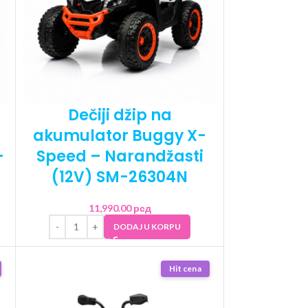
Dečiji džip na
akumulator Buggy X-
-
Speed – Narandžasti
(12V) SM-26304N
11,990.00
рсд
DODAJ U KORPU
Hit cena