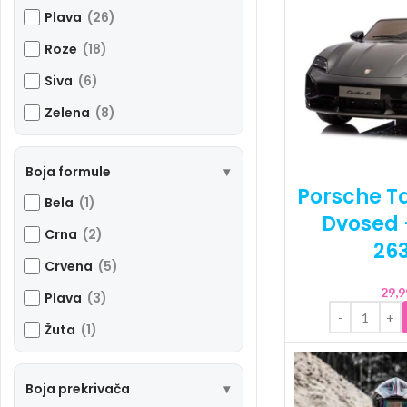
Plava
(26)
Roze
(18)
Siva
(6)
Zelena
(8)
Boja formule
Porsche T
Bela
(1)
Dvosed 
Crna
(2)
26
Crvena
(5)
29,
Plava
(3)
Žuta
(1)
Boja prekrivača