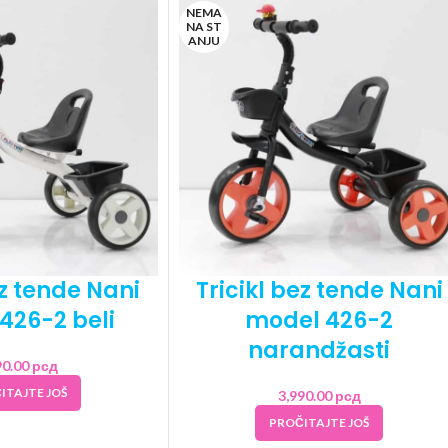
NEMA
NA ST
ANJU
ez tende Nani
Tricikl bez tende Nani
426-2 beli
model 426-2
narandžasti
90.00
рсд
ITAJTE JOŠ
3,990.00
рсд
PROČITAJTE JOŠ