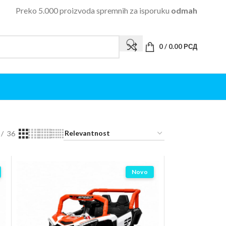
Preko 5.000 proizvoda spremnih za isporuku
odmah
0
/
0.00
РСД
36
Novo