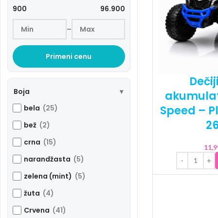
900
96.900
–
Primeni cenu
Dečij
Boja
akumulat
Speed – Pl
bela
(25)
2
bež
(2)
crna
(15)
11,
narandžasta
(5)
zelena (mint)
(5)
žuta
(4)
Crvena
(41)