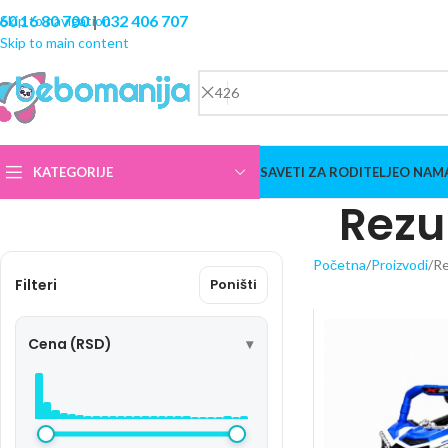
60 16 80 700
|
032 406 707
Skip to navigation
Skip to main content
KATEGORIJE
SAVETI ZA RODITELJE
O NAM
Rezul
Početna
Proizvodi
Re
Filteri
Poništi
Cena (RSD)