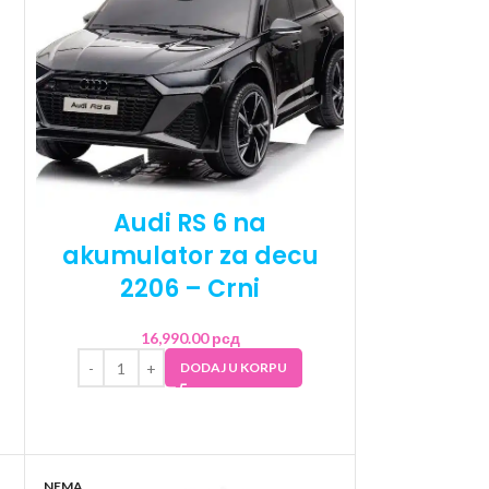
Audi RS 6 na
akumulator za decu
2206 – Crni
16,990.00
рсд
DODAJ U KORPU
NEMA