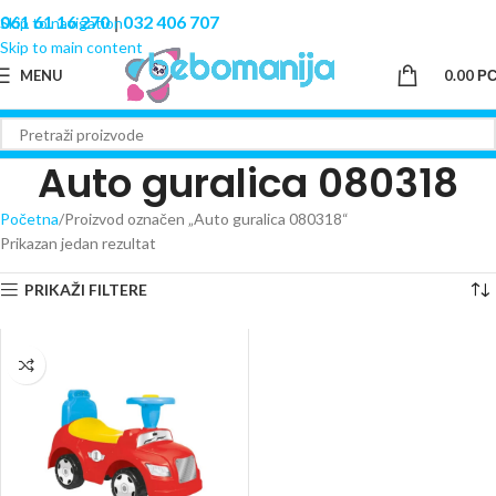
061 61 16 270
|
032 406 707
Skip to navigation
Skip to main content
MENU
0.00
Р
Auto guralica 080318
Početna
Proizvod označen „Auto guralica 080318“
Prikazan jedan rezultat
PRIKAŽI FILTERE