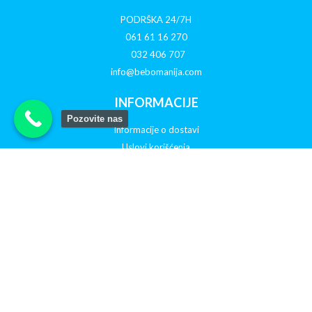
PODRŠKA 24/7H
061 61 16 270
032 406 707
info@bebomanija.com
INFORMACIJE
Pozovite nas
Informacije o dostavi
Uslovi korišćenja
O nama
Politika privatnosti
Reklamacije
Otkazivanje porudžbine
PRATITE NAS NA DRUŠTVENIM MREŽAMA