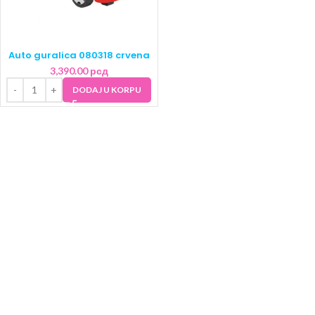
Auto guralica 080318 crvena
3,390.00
рсд
DODAJ U KORPU