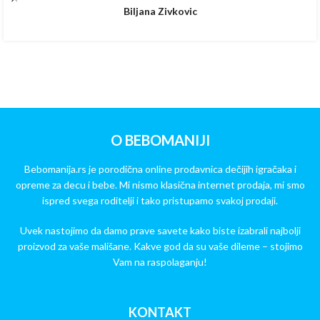
Biljana Zivkovic
O BEBOMANIJI
Bebomanija.rs je porodična online prodavnica dečijih igračaka i
opreme za decu i bebe. Mi nismo klasična internet prodaja, mi smo
ispred svega roditelji i tako pristupamo svakoj prodaji.
Uvek nastojimo da damo prave savete kako biste izabrali najbolji
proizvod za vaše mališane. Kakve god da su vaše dileme – stojimo
Vam na raspolaganju!
KONTAKT