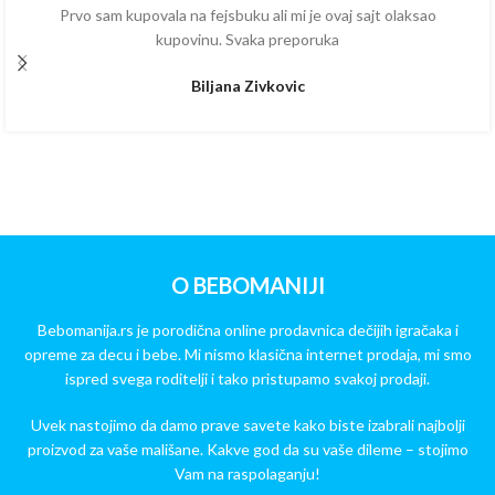
Prvo sam kupovala na fejsbuku ali mi je ovaj sajt olaksao
kupovinu. Svaka preporuka
Biljana Zivkovic
O BEBOMANIJI
Bebomanija.rs je porodična online prodavnica dečijih igračaka i
opreme za decu i bebe. Mi nismo klasična internet prodaja, mi smo
ispred svega roditelji i tako pristupamo svakoj prodaji.
Uvek nastojimo da damo prave savete kako biste izabrali najbolji
proizvod za vaše mališane. Kakve god da su vaše dileme – stojimo
Vam na raspolaganju!