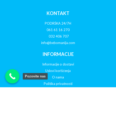
KONTAKT
PODRŠKA 24/7H
061 61 16 270
032 406 707
info@bebomanija.com
INFORMACIJE
Informacije o dostavi
Uslovi korišćenja
Pozovite nas
O nama
Politika privatnosti
Reklamacije
Otkazivanje porudžbine
PRATITE NAS NA DRUŠTVENIM MREŽAMA