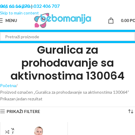
061 61 16 270
|
032 406 707
Skip to navigation
Skip to main content
MENU
0.00
Р
Guralica za
prohodavanje sa
aktivnostima 130064
Početna
Proizvod označen „Guralica za prohodavanje sa aktivnostima 130064“
Prikazan jedan rezultat
PRIKAŽI FILTERE
NEMA
NA ST