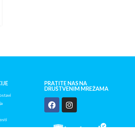
IJE
PRATITE NAS NA
DRUŠTVENIM MREŽAMA
ostavi
ja
osti