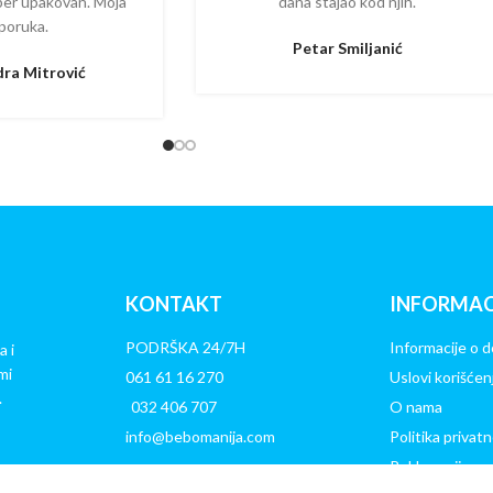
per upakovan. Moja
dana stajao kod njih.
poruka.
Petar Smiljanić
ra Mitrović
KONTAKT
INFORMAC
PODRŠKA 24/7H
Informacije o d
a i
mi
061 61 16 270
Uslovi korišćen
.
032 406 707
O nama
info@bebomanija.com
Politika privatn
Reklamacije