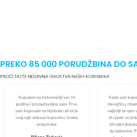
PREKO 85 000 PORUDŽBINA DO S
PROČITAJTE NEDAVNA ISKUSTVA NAŠIH KORISNIKA
Kupujem na bebomaniji vec tri
Kada sam kupova
godine i prezadovoljna sam. Prvo
devojčicu, nisam
sam kupovala na fejsbuku ali mi je
najbolji za njen
ovaj sajt olaksao kupovinu. Svaka
ih i javio se je
preporuka
bio jako ljuba
da izaberem. P
Biljana Zivkovic