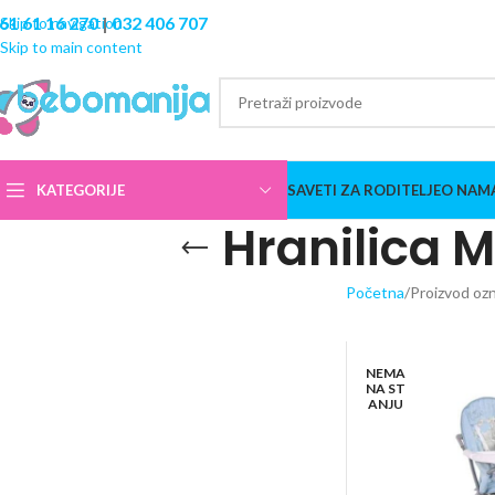
61 61 16 270
|
032 406 707
Skip to navigation
Skip to main content
KATEGORIJE
SAVETI ZA RODITELJE
O NAM
Hranilica M
Početna
Proizvod ozn
NEMA
NA ST
ANJU