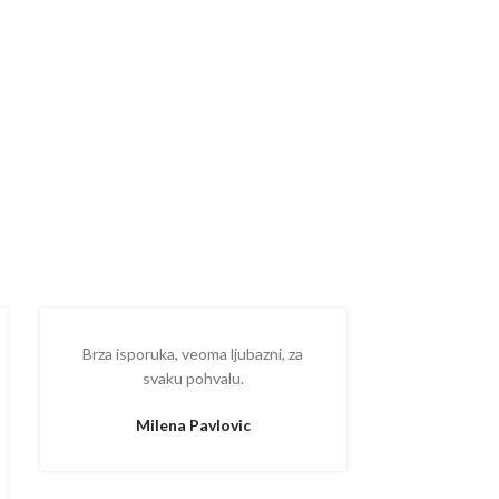
Brza isporuka, veoma ljubazni, za
Ispostova
svaku pohvalu.
upakovano
proizvodom
Milena Pavlovic
Aleksa