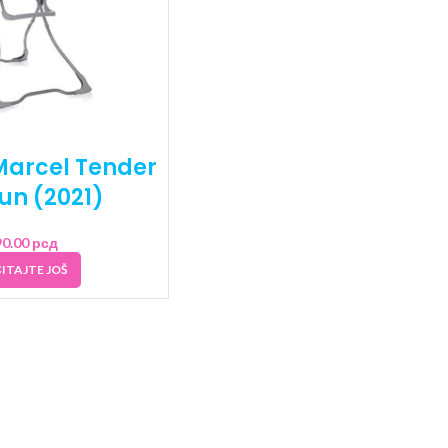
Marcel Tender
un (2021)
90.00
рсд
ITAJTE JOŠ