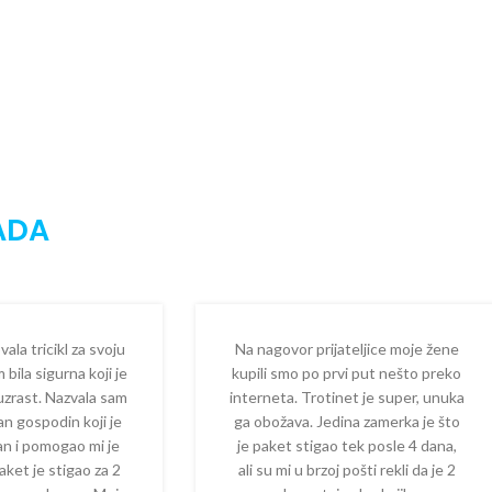
ADA
la tricikl za svoju
Na nagovor prijateljice moje žene
 bila sigurna koji je
kupili smo po prvi put nešto preko
 uzrast. Nazvala sam
interneta. Trotinet je super, unuka
dan gospodin koji je
ga obožava. Jedina zamerka je što
zan i pomogao mi je
je paket stigao tek posle 4 dana,
aket je stigao za 2
ali su mi u brzoj pošti rekli da je 2