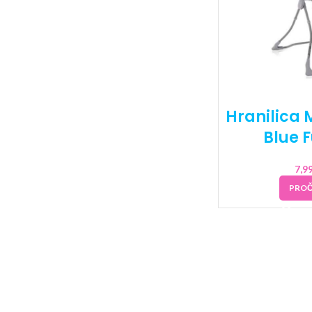
Hranilica 
Blue F
7,9
PROČ