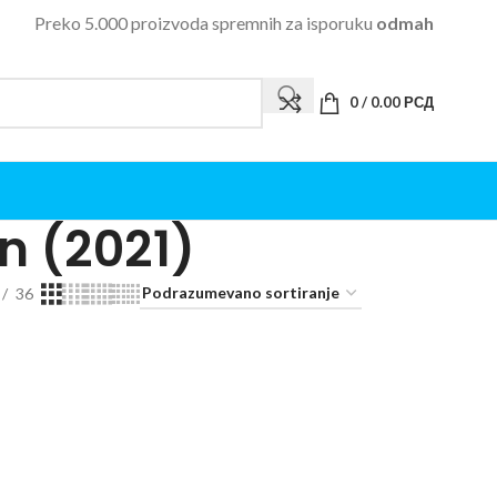
Preko 5.000 proizvoda spremnih za isporuku
odmah
0
/
0.00
РСД
n (2021)
36