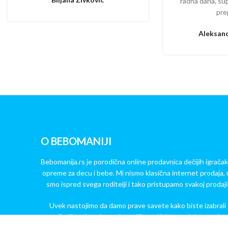
radna dana, su
pre
Aleksand
O BEBOMANIJI
Bebomanija.rs je porodična online prodavnica dečijih igračak
opreme za decu i bebe. Mi nismo klasična internet prodaja, 
smo ispred svega roditelji i tako pristupamo svakoj prodaji
Uvek nastojimo da damo prave savete kako biste izabrali
najbolji proizvod za vaše mališane. Kakve god da su vaše
dileme – stojimo Vam na raspolaganju!