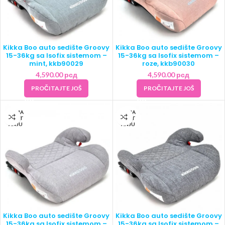
Kikka Boo auto sedište Groovy
Kikka Boo auto sedište Groovy
15-36kg sa Isofix sistemom –
15-36kg sa Isofix sistemom –
mint, kkb90029
roze, kkb90030
4,590.00
рсд
4,590.00
рсд
PROČITAJTE JOŠ
PROČITAJTE JOŠ
NEMA
NEMA
NA ST
NA ST
ANJU
ANJU
Kikka Boo auto sedište Groovy
Kikka Boo auto sedište Groovy
15-36kg sa Isofix sistemom –
15-36kg sa Isofix sistemom –