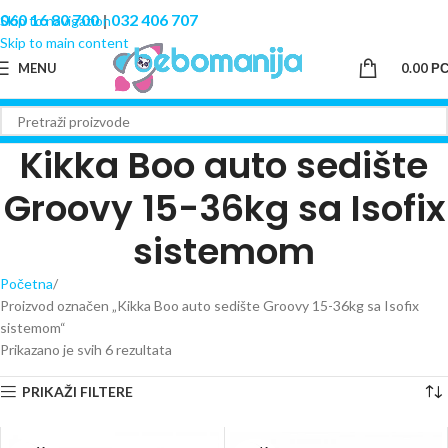
060 16 80 700
|
032 406 707
Skip to navigation
Skip to main content
MENU
0.00
Р
Kikka Boo auto sedište
Groovy 15-36kg sa Isofix
sistemom
Početna
Proizvod označen „Kikka Boo auto sedište Groovy 15-36kg sa Isofix
sistemom“
Prikazano je svih 6 rezultata
PRIKAŽI FILTERE