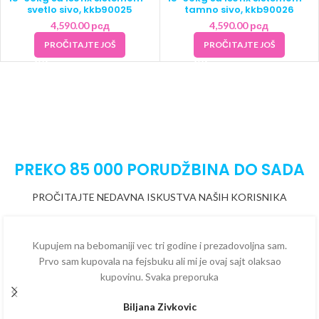
svetlo sivo, kkb90025
tamno sivo, kkb90026
4,590.00
рсд
4,590.00
рсд
PROČITAJTE JOŠ
PROČITAJTE JOŠ
PREKO 85 000 PORUDŽBINA DO SADA
PROČITAJTE NEDAVNA ISKUSTVA NAŠIH KORISNIKA
Kupujem na bebomaniji vec tri godine i prezadovoljna sam.
Prvo sam kupovala na fejsbuku ali mi je ovaj sajt olaksao
kupovinu. Svaka preporuka
Biljana Zivkovic