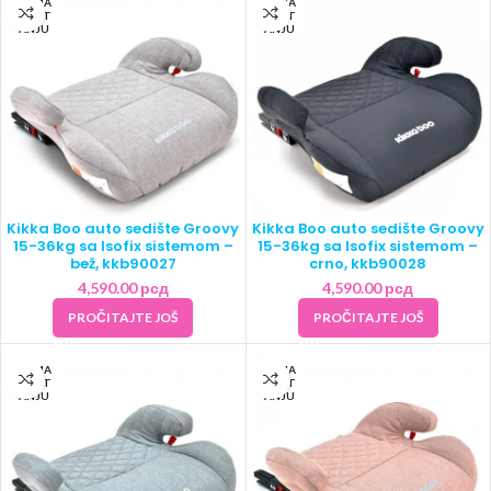
NEMA
NEMA
NA ST
NA ST
ANJU
ANJU
Kikka Boo auto sedište Groovy
Kikka Boo auto sedište Groovy
15-36kg sa Isofix sistemom –
15-36kg sa Isofix sistemom –
bež, kkb90027
crno, kkb90028
4,590.00
рсд
4,590.00
рсд
PROČITAJTE JOŠ
PROČITAJTE JOŠ
NEMA
NEMA
NA ST
NA ST
ANJU
ANJU