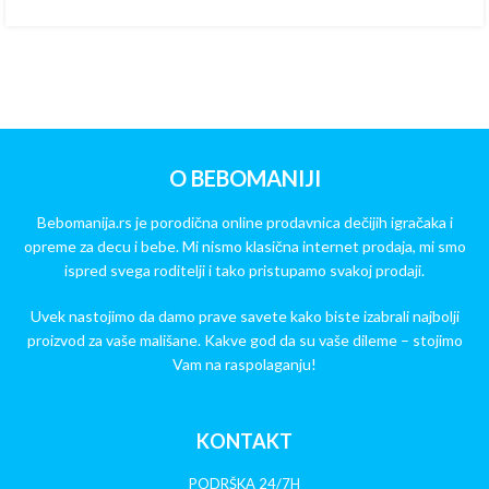
O BEBOMANIJI
Bebomanija.rs je porodična online prodavnica dečijih igračaka i
opreme za decu i bebe. Mi nismo klasična internet prodaja, mi smo
ispred svega roditelji i tako pristupamo svakoj prodaji.
Uvek nastojimo da damo prave savete kako biste izabrali najbolji
proizvod za vaše mališane. Kakve god da su vaše dileme – stojimo
Vam na raspolaganju!
KONTAKT
PODRŠKA 24/7H