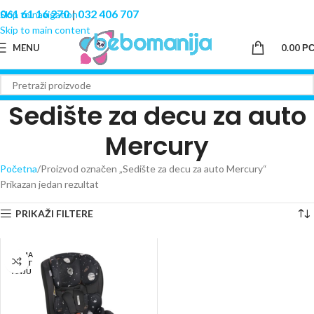
061 61 16 270
|
032 406 707
Skip to navigation
Skip to main content
MENU
0.00
Р
Sedište za decu za auto
Mercury
Početna
Proizvod označen „Sedište za decu za auto Mercury“
Prikazan jedan rezultat
PRIKAŽI FILTERE
NEMA
NA ST
ANJU