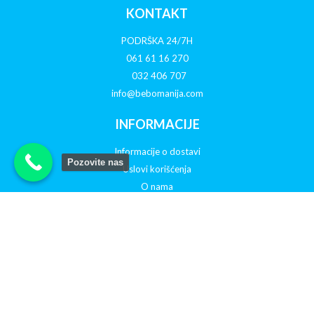
KONTAKT
PODRŠKA 24/7H
061 61 16 270
032 406 707
info@bebomanija.com
INFORMACIJE
Informacije o dostavi
Pozovite nas
Uslovi korišćenja
O nama
Politika privatnosti
Reklamacije
Otkazivanje porudžbine
PRATITE NAS NA DRUŠTVENIM MREŽAMA