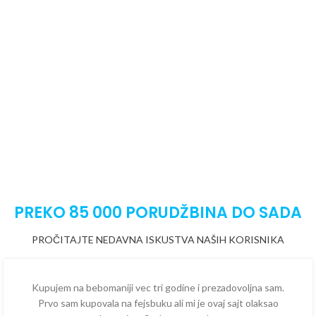
PREKO 85 000 PORUDŽBINA DO SADA
PROČITAJTE NEDAVNA ISKUSTVA NAŠIH KORISNIKA
Kupujem na bebomaniji vec tri godine i prezadovoljna sam.
Prvo sam kupovala na fejsbuku ali mi je ovaj sajt olaksao