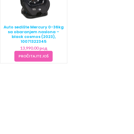
Auto sedište Mercury 0-36kg
sa obaranjem naslona –
black cosmos (2023),
10071322345
13,990.00
рсд
PROČITAJTE JOŠ