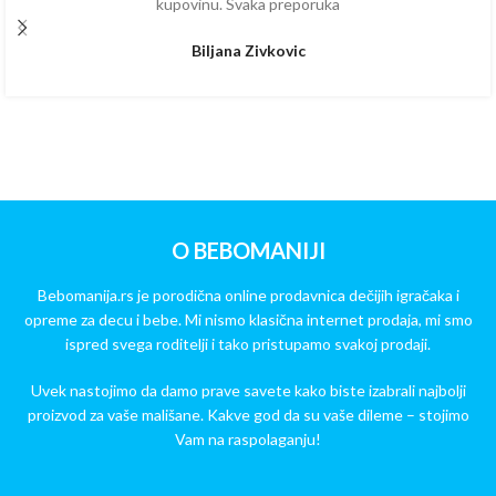
kupovinu. Svaka preporuka
Biljana Zivkovic
O BEBOMANIJI
Bebomanija.rs je porodična online prodavnica dečijih igračaka i
opreme za decu i bebe. Mi nismo klasična internet prodaja, mi smo
ispred svega roditelji i tako pristupamo svakoj prodaji.
Uvek nastojimo da damo prave savete kako biste izabrali najbolji
proizvod za vaše mališane. Kakve god da su vaše dileme – stojimo
Vam na raspolaganju!