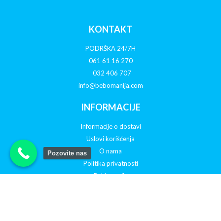
KONTAKT
PODRŠKA 24/7H
061 61 16 270
032 406 707
info@bebomanija.com
INFORMACIJE
Informacije o dostavi
Uslovi korišćenja
O nama
Pozovite nas
Politika privatnosti
Reklamacije
Otkazivanje porudžbine
PRATITE NAS NA DRUŠTVENIM MREŽAMA