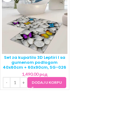
Set za kupatilo 3D Leptiri I sa
gumenom podlogom
40x60cm + 60x90cm, SG-026
1,490.00
рсд
DODAJ U KORPU