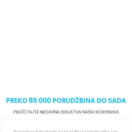
PREKO 85 000 PORUDŽBINA DO SADA
PROČITAJTE NEDAVNA ISKUSTVA NAŠIH KORISNIKA
Kupujem na bebomaniji vec tri godine i prezadovoljna sam.