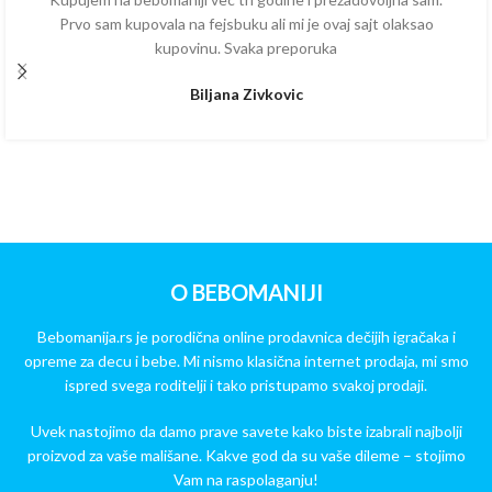
Prvo sam kupovala na fejsbuku ali mi je ovaj sajt olaksao
kupovinu. Svaka preporuka
Biljana Zivkovic
O BEBOMANIJI
Bebomanija.rs je porodična online prodavnica dečijih igračaka i
opreme za decu i bebe. Mi nismo klasična internet prodaja, mi smo
ispred svega roditelji i tako pristupamo svakoj prodaji.
Uvek nastojimo da damo prave savete kako biste izabrali najbolji
proizvod za vaše mališane. Kakve god da su vaše dileme – stojimo
Vam na raspolaganju!