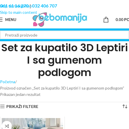
061 61 16 270
|
032 406 707
Skip to navigation
Skip to main content
MENU
0.00
Р
Set za kupatilo 3D Leptiri
I sa gumenom
podlogom
Početna
Proizvod označen „Set za kupatilo 3D Leptiri I sa gumenom podlogom“
Prikazan jedan rezultat
PRIKAŽI FILTERE