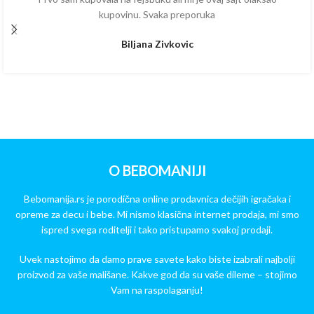
kupovinu. Svaka preporuka
Biljana Zivkovic
O BEBOMANIJI
Bebomanija.rs je porodična online prodavnica dečijih igračaka i
opreme za decu i bebe. Mi nismo klasična internet prodaja, mi smo
ispred svega roditelji i tako pristupamo svakoj prodaji.
Uvek nastojimo da damo prave savete kako biste izabrali najbolji
proizvod za vaše mališane. Kakve god da su vaše dileme – stojimo
Vam na raspolaganju!