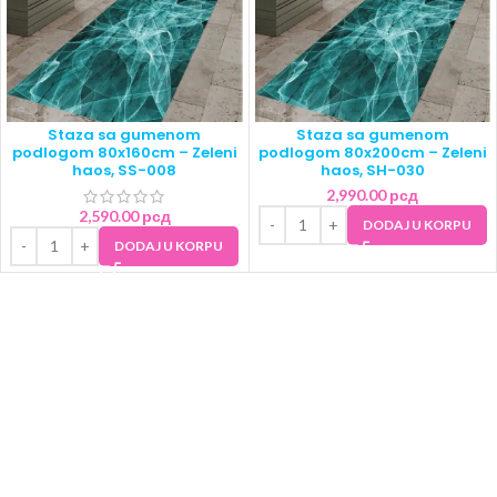
Staza sa gumenom
Staza sa gumenom
podlogom 80x160cm – Zeleni
podlogom 80x200cm – Zeleni
haos, SS-008
haos, SH-030
2,990.00
рсд
2,590.00
рсд
DODAJ U KORPU
DODAJ U KORPU