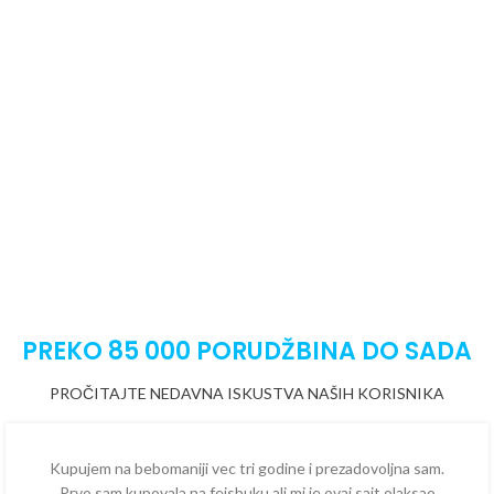
PREKO 85 000 PORUDŽBINA DO SADA
PROČITAJTE NEDAVNA ISKUSTVA NAŠIH KORISNIKA
Kupujem na bebomaniji vec tri godine i prezadovoljna sam.
Prvo sam kupovala na fejsbuku ali mi je ovaj sajt olaksao