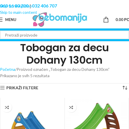
060 16 80 700
|
032 406 707
Skip to navigation
Skip to main content
MENU
0.00
Р
Tobogan za decu
Dohany 130cm
Početna
Proizvod označen „Tobogan za decu Dohany 130cm“
Prikazano je svih 5 rezultata
PRIKAŽI FILTERE