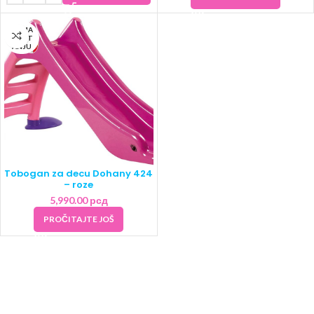
NEMA
NA ST
ANJU
Tobogan za decu Dohany 424
– roze
5,990.00
рсд
PROČITAJTE JOŠ