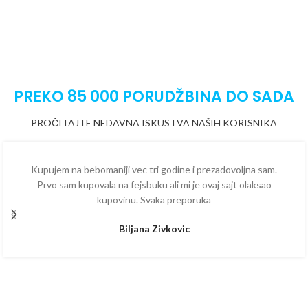
PREKO 85 000 PORUDŽBINA DO SADA
PROČITAJTE NEDAVNA ISKUSTVA NAŠIH KORISNIKA
Kupujem na bebomaniji vec tri godine i prezadovoljna sam.
Prvo sam kupovala na fejsbuku ali mi je ovaj sajt olaksao
kupovinu. Svaka preporuka
Biljana Zivkovic