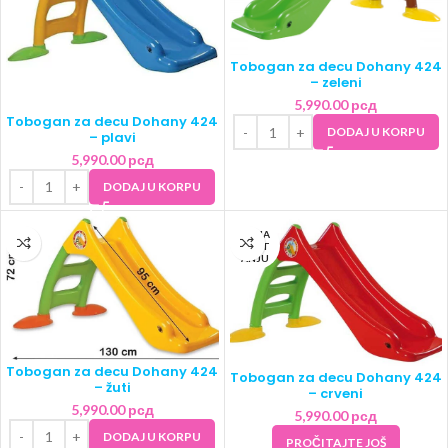
Tobogan za decu Dohany 424
– zeleni
5,990.00
рсд
Tobogan za decu Dohany 424
DODAJ U KORPU
– plavi
5,990.00
рсд
DODAJ U KORPU
NEMA
NA ST
ANJU
Tobogan za decu Dohany 424
Tobogan za decu Dohany 424
– žuti
– crveni
5,990.00
рсд
5,990.00
рсд
DODAJ U KORPU
PROČITAJTE JOŠ