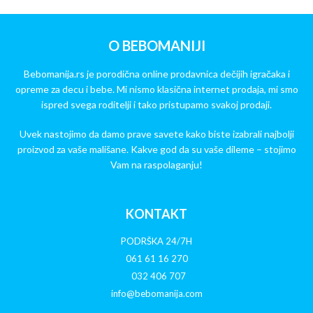
O BEBOMANIJI
Bebomanija.rs je porodična online prodavnica dečijih igračaka i
opreme za decu i bebe. Mi nismo klasična internet prodaja, mi smo
ispred svega roditelji i tako pristupamo svakoj prodaji.
Uvek nastojimo da damo prave savete kako biste izabrali najbolji
proizvod za vaše mališane. Kakve god da su vaše dileme – stojimo
Vam na raspolaganju!
KONTAKT
PODRŠKA 24/7H
061 61 16 270
032 406 707
info@bebomanija.com