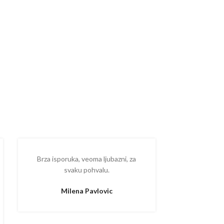
Brza isporuka, veoma ljubazni, za
Ispostova
svaku pohvalu.
upakovano
proizvodom
Milena Pavlovic
Aleksa