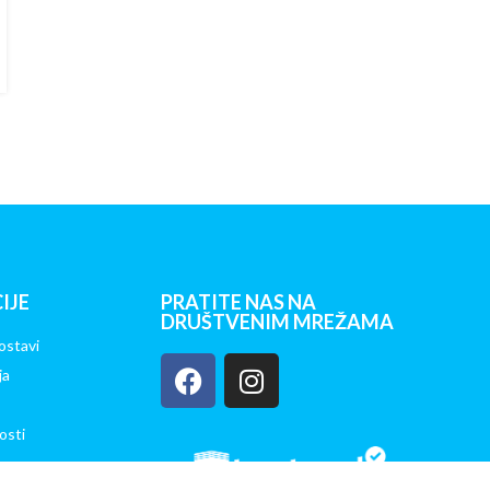
IJE
PRATITE NAS NA
DRUŠTVENIM MREŽAMA
ostavi
ja
osti