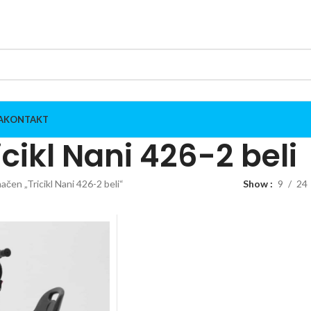
A
KONTAKT
icikl Nani 426-2 beli
ačen „Tricikl Nani 426-2 beli“
Show
9
24