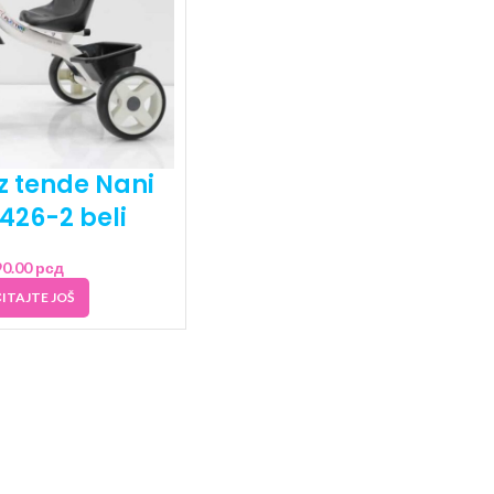
ez tende Nani
426-2 beli
90.00
рсд
ITAJTE JOŠ