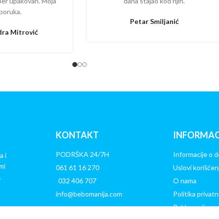
per upakovan. Moja
dana stajao kod njih.
poruka.
Petar Smiljanić
ra Mitrović
KONTAKT
INFORMAC
PODRŠKA 24/7H
Informacije o d
a i
mi
061 61 16 270
Uslovi korišćen
.
032 406 707
O nama
info@bebomanija.com
Politika privatn
Reklamacije