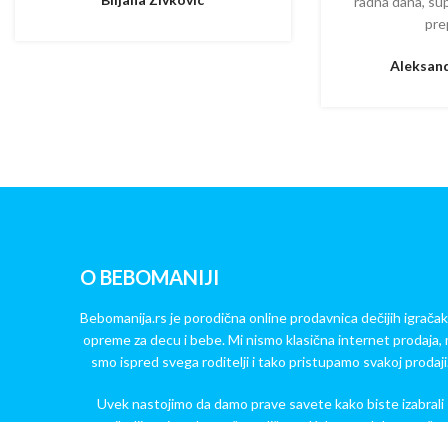
radna dana, su
pre
Aleksand
O BEBOMANIJI
Bebomanija.rs je porodična online prodavnica dečijih igračak
opreme za decu i bebe. Mi nismo klasična internet prodaja, 
smo ispred svega roditelji i tako pristupamo svakoj prodaji
Uvek nastojimo da damo prave savete kako biste izabrali
najbolji proizvod za vaše mališane. Kakve god da su vaše
dileme – stojimo Vam na raspolaganju!