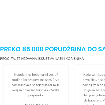
PREKO 85 000 PORUDŽBINA DO S
PROČITAJTE NEDAVNA ISKUSTVA NAŠIH KORISNIKA
Kupujem na bebomaniji vec tri
Kada sam kupova
godine i prezadovoljna sam. Prvo
devojčicu, nisam
sam kupovala na fejsbuku ali mi je
najbolji za njen
ovaj sajt olaksao kupovinu. Svaka
ih i javio se je
preporuka
bio jako ljuba
da izaberem. P
Biljana Zivkovic