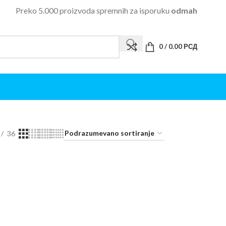
Preko 5.000 proizvoda spremnih za isporuku
odmah
0
/
0.00
РСД
36