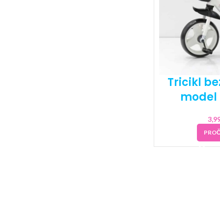
Tricikl b
model 
3,9
PROČ