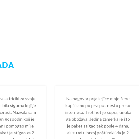
ADA
la tricikl za svoju
Na nagovor prijateljice moje žene
 bila sigurna koji je
kupili smo po prvi put nešto preko
 uzrast. Nazvala sam
interneta. Trotinet je super, unuka
dan gospodin koji je
ga obožava. Jedina zamerka je što
zan i pomogao mi je
je paket stigao tek posle 4 dana,
aket je stigao za 2
ali su mi u brzoj pošti rekli da je 2