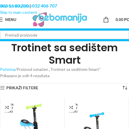
060 16 80 700
|
032 406 707
Skip to navigation
Skip to main content
MENU
0.00
Р
Trotinet sa sedištem
Smart
Početna
Proizvod označen „Trotinet sa sedištem Smart“
Prikazano je svih 4 rezultata
PRIKAŽI FILTERE
NEMA
NEMA
NA ST
NA ST
ANJU
ANJU