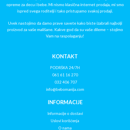
opreme za decu i bebe. Mi nismo klasična internet prodaja, mi smo
ispred svega roditelji i tako pristupamo svakoj prodaji.
Uvek nastojimo da damo prave savete kako biste izabrali najbolji
proizvod za vaše mališane. Kakve god da su vaše dileme – stojimo
Vam na raspolaganju!
KONTAKT
PODRŠKA 24/7H
061 61 16 270
032 406 707
info@bebomanija.com
INFORMACIJE
Informacije o dostavi
Uslovi korišćenja
O nama