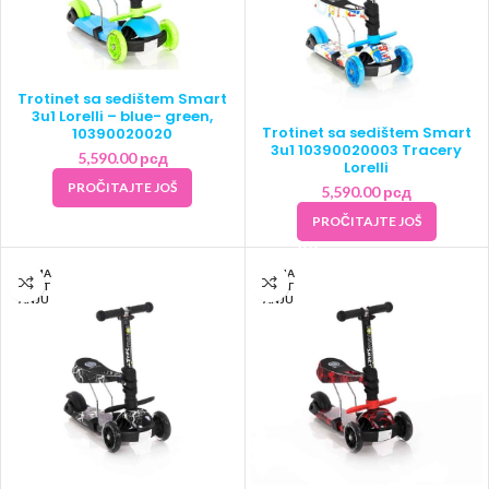
Trotinet sa sedištem Smart
3u1 Lorelli – blue- green,
Trotinet sa sedištem Smart
10390020020
3u1 10390020003 Tracery
5,590.00
рсд
Lorelli
PROČITAJTE JOŠ
5,590.00
рсд
PROČITAJTE JOŠ
NEMA
NEMA
NA ST
NA ST
ANJU
ANJU