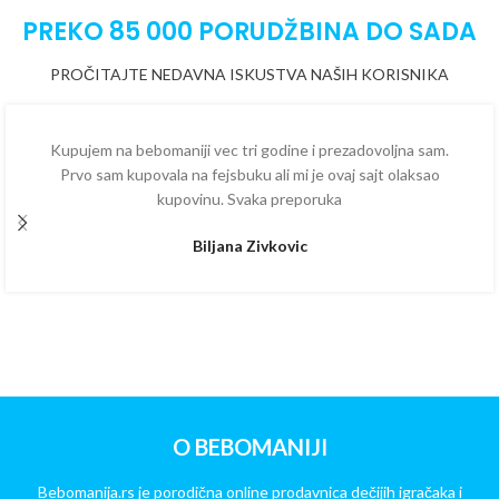
PREKO 85 000 PORUDŽBINA DO SADA
PROČITAJTE NEDAVNA ISKUSTVA NAŠIH KORISNIKA
Kupujem na bebomaniji vec tri godine i prezadovoljna sam.
Prvo sam kupovala na fejsbuku ali mi je ovaj sajt olaksao
kupovinu. Svaka preporuka
Biljana Zivkovic
O BEBOMANIJI
Bebomanija.rs je porodična online prodavnica dečijih igračaka i