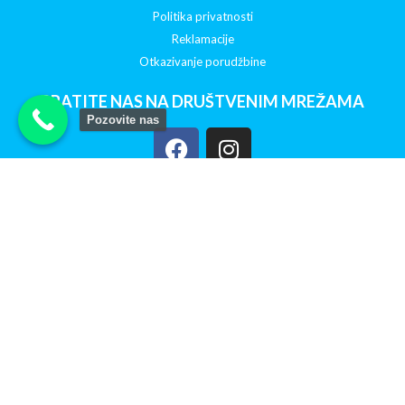
Politika privatnosti
Reklamacije
Otkazivanje porudžbine
PRATITE NAS NA DRUŠTVENIM MREŽAMA
Pozovite nas
Powered by: Digilex