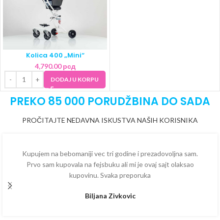
Kolica 400 „Mini“
4,790.00
рсд
DODAJ U KORPU
PREKO 85 000 PORUDŽBINA DO SADA
PROČITAJTE NEDAVNA ISKUSTVA NAŠIH KORISNIKA
Kupujem na bebomaniji vec tri godine i prezadovoljna sam.
Prvo sam kupovala na fejsbuku ali mi je ovaj sajt olaksao
kupovinu. Svaka preporuka
Biljana Zivkovic