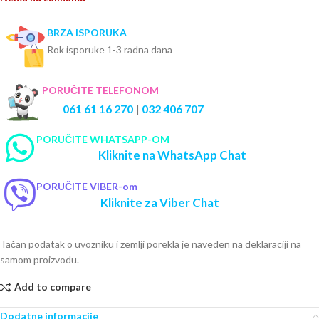
BRZA ISPORUKA
Rok isporuke 1-3 radna dana
PORUČITE TELEFONOM
061 61 16 270
|
032 406 707
PORUČITE WHATSAPP-OM
Kliknite na WhatsApp Chat
PORUČITE VIBER-om
Kliknite za Viber Chat
Tačan podatak o uvozniku i zemlji porekla je naveden na deklaraciji na
samom proizvodu.
Add to compare
Dodatne informacije