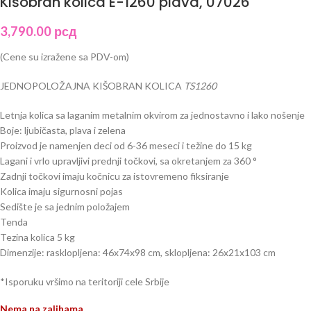
Kišobran kolica E-1260 plava, 07026
3,790.00
рсд
(Cene su izražene sa PDV-om)
JEDNOPOLOŽAJNA KIŠOBRAN KOLICA
TS1260
Letnja kolica sa laganim metalnim okvirom za jednostavno i lako nošenje
Boje: ljubičasta, plava i zelena
Proizvod je namenjen deci od 6-36 meseci i težine do 15 kg
Lagani i vrlo upravljivi prednji točkovi, sa okretanjem za 360 °
Zadnji točkovi imaju kočnicu za istovremeno fiksiranje
Kolica imaju sigurnosni pojas
Sedište je sa jednim položajem
Tenda
Tezina kolica 5 kg
Dimenzije: rasklopljena: 46x74x98 cm, sklopljena: 26x21x103 cm
*Isporuku vršimo na teritoriji cele Srbije
Nema na zalihama