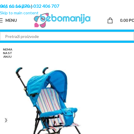
061 61 16 270
|
032 406 707
Skip to navigation
Skip to main content
MENU
0.00
Р
NEMA
NA ST
ANJU