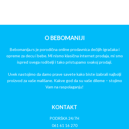
O BEBOMANIJI
Bebomanija.rs je porodična online prodavnica dečijih igračaka i
opreme za decu i bebe. Mi nismo klasična internet prodaja, mi smo
ispred svega roditelji i tako pristupamo svakoj prodaji.
Uvek nastojimo da damo prave savete kako biste izabrali najbolji
proizvod za vaše mališane. Kakve god da su vaše dileme – stojimo
Vam na raspolaganju!
KONTAKT
PODRŠKA 24/7H
061 61 16 270