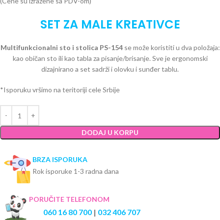
(Cene su izražene sa PDV-om)
SET ZA MALE KREATIVCE
Multifunkcionalni sto i stolica PS-154
se može koristiti u dva položaja:
kao običan sto ili kao tabla za pisanje/brisanje. Sve je ergonomski
dizajnirano a set sadrži i olovku i sunđer tablu.
*Isporuku vršimo na teritoriji cele Srbije
DODAJ U KORPU
BRZA ISPORUKA
Rok isporuke 1-3 radna dana
PORUČITE TELEFONOM
060 16 80 700
|
032 406 707