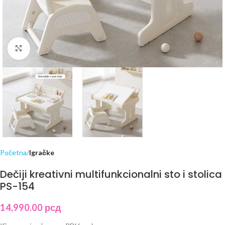
Click to enlarge
Početna
Igračke
Dečiji kreativni multifunkcionalni sto i stolica
PS-154
14,990.00
рсд