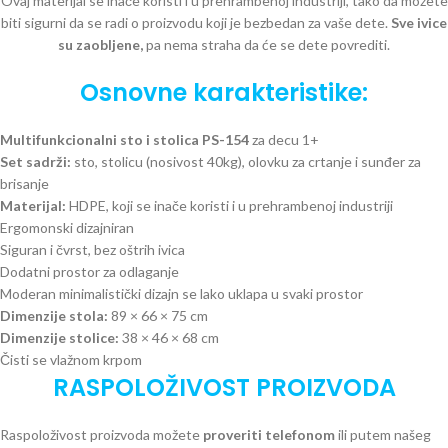
Ovaj materijal se inače koristi i u prehrambenoj industriji, tako da možete
biti sigurni da se radi o proizvodu koji je bezbedan za vaše dete.
Sve ivice
su zaobljene,
pa nema straha da će se dete povrediti.
Osnovne karakteristike:
Multifunkcionalni sto i stolica PS-154
za decu 1+
Set sadrži:
sto, stolicu (nosivost 40kg), olovku za crtanje i sunđer za
brisanje
Materijal:
HDPE, koji se inače koristi i u prehrambenoj industriji
Ergomonski dizajniran
Siguran i čvrst, bez oštrih ivica
Dodatni prostor za odlaganje
Moderan minimalistički dizajn se lako uklapa u svaki prostor
Dimenzije stola:
89 × 66 × 75 cm
Dimenzije stolice:
38 × 46 × 68 cm
Čisti se vlažnom krpom
RASPOLOŽIVOST PROIZVODA
Raspoloživost proizvoda možete
proveriti telefonom
ili putem našeg