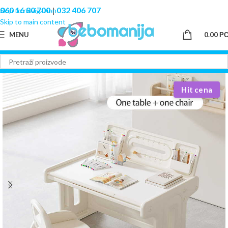
060 16 80 700
|
032 406 707
Skip to navigation
Skip to main content
MENU
0.00
Р
Hit cena