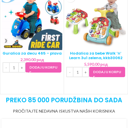
Guralica za decu 465 – plava
Hodalica za bebe Walk ‘n’
Learn 3u1 zelena, kkb30062
2,390.00
рсд
5,590.00
рсд
DODAJ U KORPU
DODAJ U KORPU
PREKO 85 000 PORUDŽBINA DO SADA
PROČITAJTE NEDAVNA ISKUSTVA NAŠIH KORISNIKA