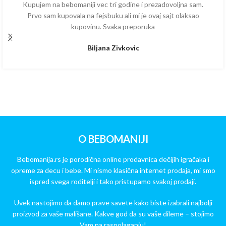
Kupujem na bebomaniji vec tri godine i prezadovoljna sam.
Prvo sam kupovala na fejsbuku ali mi je ovaj sajt olaksao
kupovinu. Svaka preporuka
Biljana Zivkovic
O BEBOMANIJI
Bebomanija.rs je porodična online prodavnica dečijih igračaka i
opreme za decu i bebe. Mi nismo klasična internet prodaja, mi smo
ispred svega roditelji i tako pristupamo svakoj prodaji.
Uvek nastojimo da damo prave savete kako biste izabrali najbolji
proizvod za vaše mališane. Kakve god da su vaše dileme – stojimo
Vam na raspolaganju!