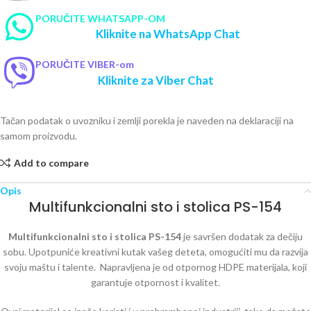
PORUČITE WHATSAPP-OM
Kliknite na WhatsApp Chat
PORUČITE VIBER-om
Kliknite za Viber Chat
Tačan podatak o uvozniku i zemlji porekla je naveden na deklaraciji na
samom proizvodu.
Add to compare
Opis
Multifunkcionalni sto i stolica PS-154
Multifunkcionalni sto i stolica PS-154
je savršen dodatak za dečiju
sobu. Upotpuniće kreativni kutak vašeg deteta, omogućiti mu da razvija
svoju maštu i talente. Napravljena je od otpornog HDPE materijala, koji
garantuje otpornost i kvalitet.