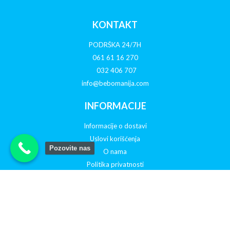
KONTAKT
PODRŠKA 24/7H
061 61 16 270
032 406 707
info@bebomanija.com
INFORMACIJE
Informacije o dostavi
Uslovi korišćenja
Pozovite nas
O nama
Politika privatnosti
Reklamacije
Otkazivanje porudžbine
PRATITE NAS NA DRUŠTVENIM MREŽAMA