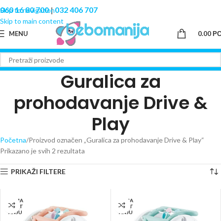
060 16 80 700
|
032 406 707
Skip to navigation
Skip to main content
MENU
0.00
Р
Guralica za
prohodavanje Drive &
Play
Početna
Proizvod označen „Guralica za prohodavanje Drive & Play“
Prikazano je svih 2 rezultata
PRIKAŽI FILTERE
NEMA
NEMA
NA ST
NA ST
ANJU
ANJU