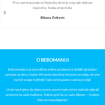
Prvo sam kupovala na fejsbuku ali mi je ovaj sajt olaksao
kupovinu. Svaka preporuka
Biljana Zivkovic
O BEBOMANIJI
Bebomanija.rs je porodična online prodavnica dečijih igračaka i
opreme za decu i bebe. Mi nismo klasična internet prodaja, mi smo
ispred svega roditelji i tako pristupamo svakoj prodaji.
Uvek nastojimo da damo prave savete kako biste izabrali najbolji
proizvod za vaše mališane. Kakve god da su vaše dileme – stojimo
Vam na raspolaganju!