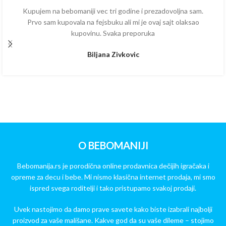
Kupujem na bebomaniji vec tri godine i prezadovoljna sam.
Prvo sam kupovala na fejsbuku ali mi je ovaj sajt olaksao
kupovinu. Svaka preporuka
Biljana Zivkovic
O BEBOMANIJI
Bebomanija.rs je porodična online prodavnica dečijih igračaka i
opreme za decu i bebe. Mi nismo klasična internet prodaja, mi smo
ispred svega roditelji i tako pristupamo svakoj prodaji.
Uvek nastojimo da damo prave savete kako biste izabrali najbolji
proizvod za vaše mališane. Kakve god da su vaše dileme – stojimo