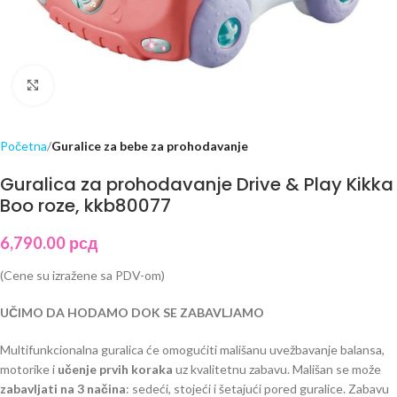
Click to enlarge
Početna
Guralice za bebe za prohodavanje
Guralica za prohodavanje Drive & Play Kikka
Boo roze, kkb80077
6,790.00
рсд
(Cene su izražene sa PDV-om)
UČIMO DA HODAMO DOK SE ZABAVLJAMO
Multifunkcionalna guralica će omogućiti mališanu uvežbavanje balansa,
motorike i
učenje prvih koraka
uz kvalitetnu zabavu. Mališan se može
zabavljati na 3 načina
: sedeći, stojeći i šetajući pored guralice. Zabavu