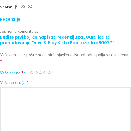
Share:
Recenzije
Još nema komentara.
Budite prvi koji će napisati recenziju za „Guralica za
prohodavanje Drive & Play Kikka Boo roze, kkb80077“
Vaša adresa e-pošte neće biti objavljena.
Neophodna polja su označena
*
*
Vaša ocena
*
Vaša recenzija