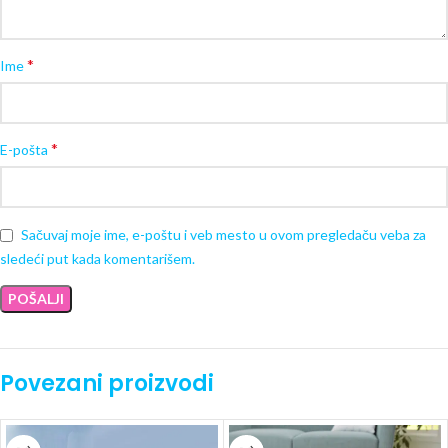
*
Ime
*
E-pošta
Sačuvaj moje ime, e-poštu i veb mesto u ovom pregledaču veba za
sledeći put kada komentarišem.
Povezani proizvodi