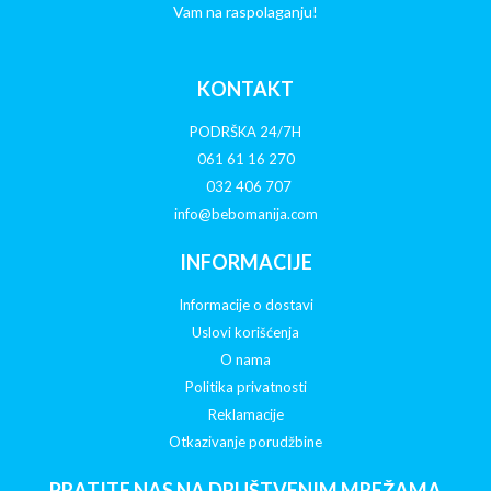
Vam na raspolaganju!
KONTAKT
PODRŠKA 24/7H
061 61 16 270
032 406 707
info@bebomanija.com
INFORMACIJE
Informacije o dostavi
Uslovi korišćenja
O nama
Politika privatnosti
Reklamacije
Otkazivanje porudžbine
PRATITE NAS NA DRUŠTVENIM MREŽAMA