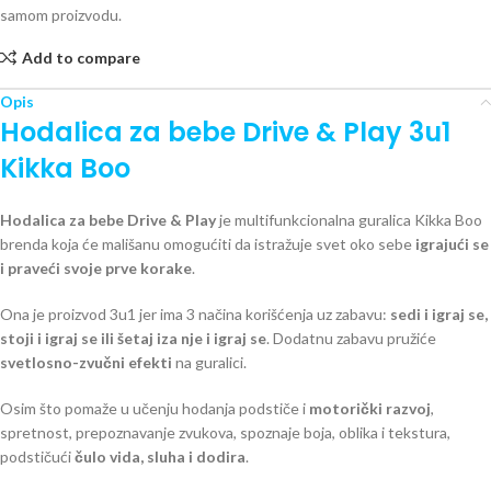
samom proizvodu.
Add to compare
Opis
Hodalica za bebe Drive & Play 3u1
Kikka Boo
Hodalica za bebe Drive & Play
je multifunkcionalna guralica Kikka Boo
brenda koja će mališanu omogućiti da istražuje svet oko sebe
igrajući se
i praveći svoje prve korake
.
Ona je proizvod 3u1 jer ima 3 načina korišćenja uz zabavu:
sedi i igraj se,
stoji i igraj se ili šetaj iza nje i igraj se
. Dodatnu zabavu pružiće
svetlosno-zvučni efekti
na guralici.
Osim što pomaže u učenju hodanja podstiče i
motorički razvoj
,
spretnost, prepoznavanje zvukova, spoznaje boja, oblika i tekstura,
podstičući
čulo vida, sluha i dodira
.