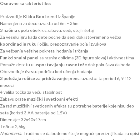
Osnovne karakteristike:
Proizvodi je
Kikka Boo
brend iz Španije
Namenjena za decu uzrasta od 6m – 36m
3 načina upotrebe
kroz zabavu: sedi, stoji i šetaj
Za veselu igru kada dete počne da sedi dok istovremeno vežba
koordinaciju ruku
i očiju, prepoznavanje boja i zvukova
Za vežbanje veštine pokreta, hodanja i trčanja
Funkcionalni panel
sa raznim oblicima (3D figure slova) i aktivnostima
Pomaže detetu u
uspostavljanju ravnoteže
dok pokušava da hoda
Obezbeđuje čvrstu podršku kod učenja hodanja
3 položaja ručice za pridržavanje
prema uzrastu: ta period 6, 9 i 12
meseci
4 velika točka za veću stabilnost
Zabavu prate
muzički i svetlosni efekti
Za rad muzičkih i svetlosnih efekta su potrebne baterije koje nisu deo
seta (koristi 3 AA baterije od 1.5V)
Dimenzije: 32x40x47cm
Težina: 2,6kg
Napomena:
Trudimo se da budemo što je moguće precizniji kada su opisi