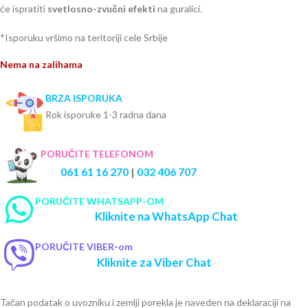
će ispratiti
svetlosno-zvučni efekti
na guralici.
*Isporuku vršimo na teritoriji cele Srbije
Nema na zalihama
BRZA ISPORUKA
Rok isporuke 1-3 radna dana
PORUČITE TELEFONOM
061 61 16 270
|
032 406 707
PORUČITE WHATSAPP-OM
Kliknite na WhatsApp Chat
PORUČITE VIBER-om
Kliknite za Viber Chat
Tačan podatak o uvozniku i zemlji porekla je naveden na deklaraciji na