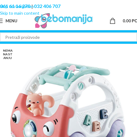
061 61 16 270
|
032 406 707
Skip to navigation
Skip to main content
MENU
0.00
Р
NEMA
NA ST
ANJU