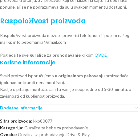
proizvoda u pitanju. Svi proizvodi koji se nalaze na sajtu su deo naše
ponude, ali se ne podrazumeva da su u svakom momentu dostupni.
Raspoloživost proizvoda
Raspoloživost proizvoda možete proveriti telefonom ili putem našeg
mail-a: info.bebomanija@gmail.com
Pogledajte sve
guralice za prohodavanje
klikom
OVDE
Korisne inforamcije
Svaki proizvod isporučujemo
u originalnom pakovanju
proizvođača
(polunamontiran ili nenamontiran).
Kad je u pitanju montaža, za istu vam je neophodno od 5-30 minuta, u
zavisnosti od kupljenog proizvoda.
Dodatne informacije
Šifra proizvoda:
kkb80077
Kategorija:
Guralice za bebe za prohodavanje
Oznaka:
Guralica za prohodavanje Drive & Play