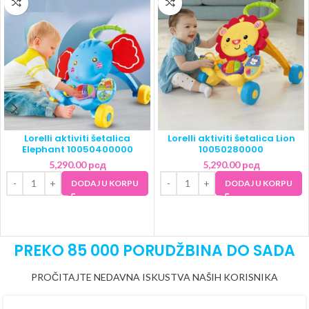
Lorelli aktiviti šetalica
Lorelli aktiviti šetalica Lion
Elephant 10050400000
10050280000
5,290.00
рсд
5,290.00
рсд
DODAJ U KORPU
DODAJ U KORPU
PREKO 85 000 PORUDŽBINA DO SADA
PROČITAJTE NEDAVNA ISKUSTVA NAŠIH KORISNIKA