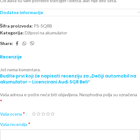
Od alata su vam potrebni šrafciger i klešta, alat nije deo seta.
Dodatne informacije
Šifra proizvoda:
PS-SQ8B
Kategorija:
Džipovi na akumulator
Share:
Recenzije
Još nema komentara.
Budite prvi koji će napisati recenziju za „Dečiji automobil na
akumulator – Licencirani Audi SQ8 Beli“
Vaša adresa e-pošte neće biti objavljena.
Neophodna polja su označena
*
*
Vaša ocena
*
Vaša recenzija