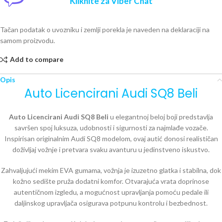
Kliknite za Viber Chat
Tačan podatak o uvozniku i zemlji porekla je naveden na deklaraciji na
samom proizvodu.
Add to compare
Opis
Auto Licencirani Audi SQ8 Beli
Auto Licencirani Audi SQ8 Beli
u elegantnoj beloj boji predstavlja
savršen spoj luksuza, udobnosti i sigurnosti za najmlađe vozače.
Inspirisan originalnim Audi SQ8 modelom, ovaj autić donosi realističan
doživljaj vožnje i pretvara svaku avanturu u jedinstveno iskustvo.
Zahvaljujući mekim EVA gumama, vožnja je izuzetno glatka i stabilna, dok
kožno sedište pruža dodatni komfor. Otvarajuća vrata doprinose
autentičnom izgledu, a mogućnost upravljanja pomoću pedale ili
daljinskog upravljača osigurava potpunu kontrolu i bezbednost.