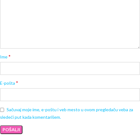
*
Ime
*
E-pošta
Sačuvaj moje ime, e-poštu i veb mesto u ovom pregledaču veba za
sledeći put kada komentarišem.