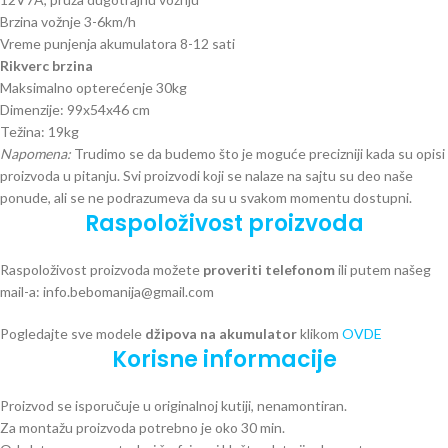
Brzina vožnje 3-6km/h
Vreme punjenja akumulatora 8-12 sati
Rikverc brzina
Maksimalno opterećenje 30kg
Dimenzije: 99x54x46 cm
Težina: 19kg
Napomena:
Trudimo se da budemo što je moguće precizniji kada su opisi
proizvoda u pitanju. Svi proizvodi koji se nalaze na sajtu su deo naše
ponude, ali se ne podrazumeva da su u svakom momentu dostupni.
Raspoloživost proizvoda
Raspoloživost proizvoda možete
proveriti telefonom
ili putem našeg
mail-a: info.bebomanija@gmail.com
Pogledajte sve modele
džipova na akumulator
klikom
OVDE
Korisne informacije
Proizvod se isporučuje u originalnoj kutiji, nenamontiran.
Za montažu proizvoda potrebno je oko 30 min.