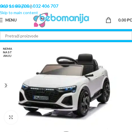
060 16 80 700
|
032 406 707
Skip to navigation
Skip to main content
MENU
0.00
Р
NEMA
NA ST
ANJU
Click to enlarge