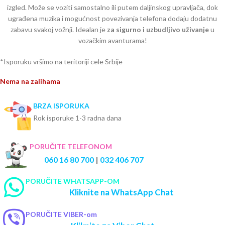
izgled. Može se voziti samostalno ili putem daljinskog upravljača, dok
ugrađena muzika i mogućnost povezivanja telefona dodaju dodatnu
zabavu svakoj vožnji. Idealan je
za sigurno i uzbudljivo uživanje
u
vozačkim avanturama!
*Isporuku vršimo na teritoriji cele Srbije
Nema na zalihama
BRZA ISPORUKA
Rok isporuke 1-3 radna dana
PORUČITE TELEFONOM
060 16 80 700
|
032 406 707
PORUČITE WHATSAPP-OM
Kliknite na WhatsApp Chat
PORUČITE VIBER-om