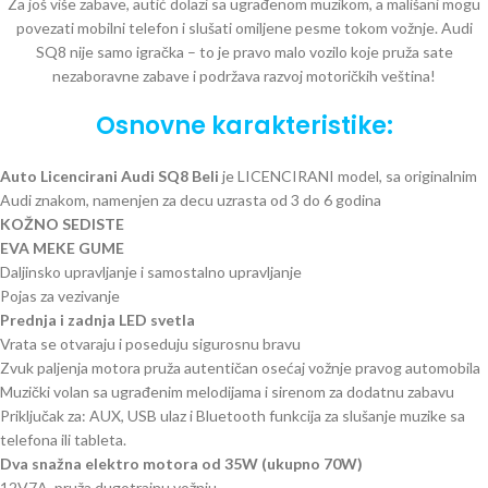
Za još više zabave, autić dolazi sa ugrađenom muzikom, a mališani mogu
povezati mobilni telefon i slušati omiljene pesme tokom vožnje. Audi
SQ8 nije samo igračka – to je pravo malo vozilo koje pruža sate
nezaboravne zabave i podržava razvoj motoričkih veština!
Osnovne karakteristike:
Auto Licencirani Audi SQ8 Beli
je LICENCIRANI model, sa originalnim
Audi znakom, namenjen za decu uzrasta od 3 do 6 godina
KOŽNO SEDISTE
EVA MEKE GUME
Daljinsko upravljanje i samostalno upravljanje
Pojas za vezivanje
Prednja i zadnja LED svetla
Vrata se otvaraju i poseduju sigurosnu bravu
Zvuk paljenja motora pruža autentičan osećaj vožnje pravog automobila
Muzički volan sa ugrađenim melodijama i sirenom za dodatnu zabavu
Priključak za: AUX, USB ulaz i Bluetooth funkcija za slušanje muzike sa
telefona ili tableta.
Dva snažna elektro motora od 35W (ukupno 70W)
12V7A, pruža dugotrajnu vožnju