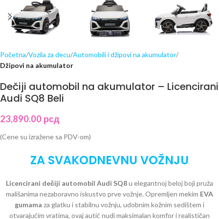
Početna
Vozila za decu
Automobili i džipovi na akumulator
Džipovi na akumulator
Dečiji automobil na akumulator – Licencirani
Audi SQ8 Beli
23,890.00
рсд
(Cene su izražene sa PDV-om)
ZA SVAKODNEVNU VOŽNJU
Licencirani dečiji automobil Audi SQ8
u elegantnoj beloj boji pruža
mališanima nezaboravno iskustvo prve vožnje. Opremljen mekim
EVA
gumama
za glatku i stabilnu vožnju, udobnim kožnim sedištem i
otvarajućim vratima, ovaj autić nudi maksimalan komfor i realističan