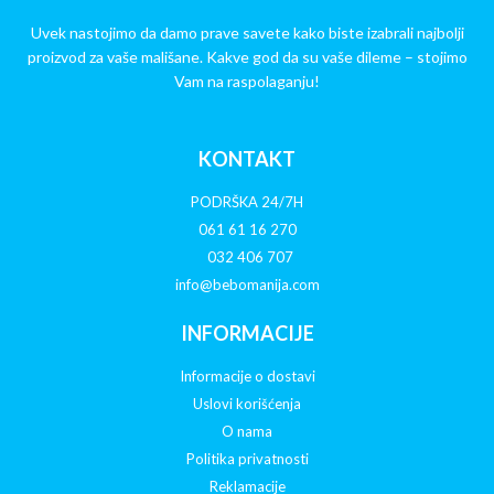
Uvek nastojimo da damo prave savete kako biste izabrali najbolji
proizvod za vaše mališane. Kakve god da su vaše dileme – stojimo
Vam na raspolaganju!
KONTAKT
PODRŠKA 24/7H
061 61 16 270
032 406 707
info@bebomanija.com
INFORMACIJE
Informacije o dostavi
Uslovi korišćenja
O nama
Politika privatnosti
Reklamacije