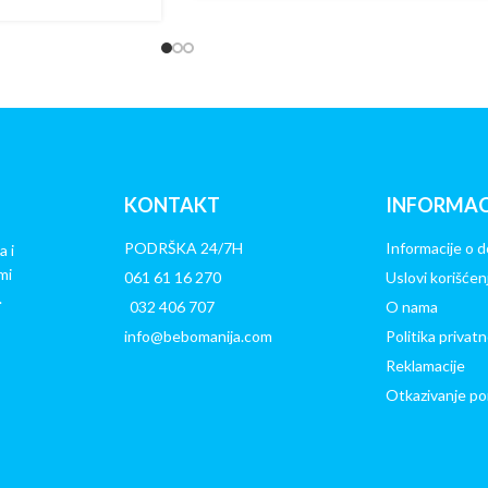
KONTAKT
INFORMAC
PODRŠKA 24/7H
Informacije o d
a i
mi
061 61 16 270
Uslovi korišćen
.
032 406 707
O nama
info@bebomanija.com
Politika privatn
Reklamacije
Otkazivanje po