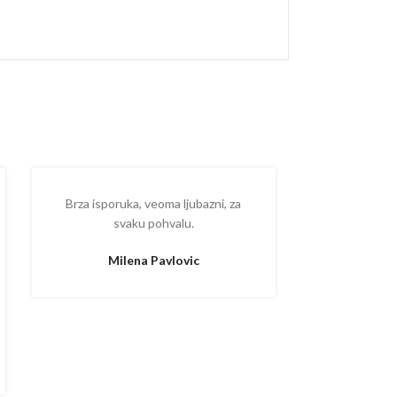
Brza isporuka, veoma ljubazni, za
Ispostova
svaku pohvalu.
upakovano
proizvodom
Milena Pavlovic
Aleksa