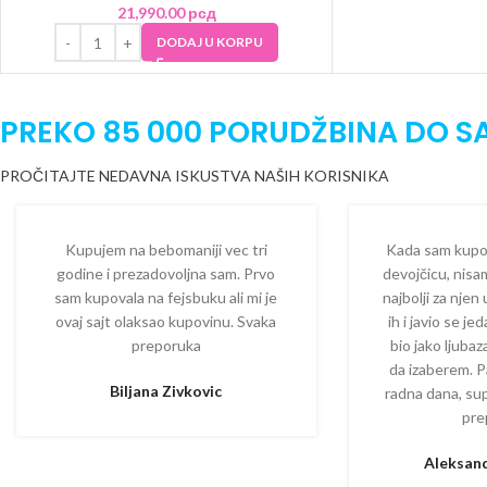
21,990.00
рсд
DODAJ U KORPU
PREKO 85 000 PORUDŽBINA DO S
PROČITAJTE NEDAVNA ISKUSTVA NAŠIH KORISNIKA
Kupujem na bebomaniji vec tri
Kada sam kupova
godine i prezadovoljna sam. Prvo
devojčicu, nisam
sam kupovala na fejsbuku ali mi je
najbolji za njen
ovaj sajt olaksao kupovinu. Svaka
ih i javio se je
preporuka
bio jako ljuba
da izaberem. P
Biljana Zivkovic
radna dana, su
pre
Aleksand