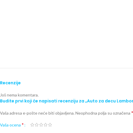
Recenzije
Još nema komentara.
Budite prvi koji će napisati recenziju za „Auto za decu Lamb
Vaša adresa e-pošte neće biti objavljena.
Neophodna polja su označena
*
Vaša ocena