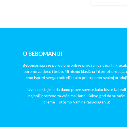
O BEBOMANIJI
Bebomanija.rs je porodična online prodavnica dečijih igračak
opreme za decu i bebe. Mi nismo klasična internet prodaja, 
smo ispred svega roditelji i tako pristupamo svakoj prodaji
Uvek nastojimo da damo prave savete kako biste izabrali
najbolji proizvod za vaše mališane. Kakve god da su vaše
dileme – stojimo Vam na raspolaganju!