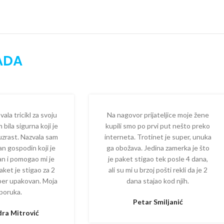
ADA
la tricikl za svoju
Na nagovor prijateljice moje žene
 bila sigurna koji je
kupili smo po prvi put nešto preko
 uzrast. Nazvala sam
interneta. Trotinet je super, unuka
dan gospodin koji je
ga obožava. Jedina zamerka je što
zan i pomogao mi je
je paket stigao tek posle 4 dana,
aket je stigao za 2
ali su mi u brzoj pošti rekli da je 2
per upakovan. Moja
dana stajao kod njih.
poruka.
Petar Smiljanić
ra Mitrović