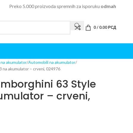
Preko 5.000 proizvoda spremnih za isporuku
odmah
0
/
0.00
РСД
i na akumulator
Automobili na akumulator
 na akumulator – crveni, 024976
mborghini 63 Style
mulator – crveni,