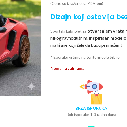
(Cene su izražene sa PDV-om)
Dizajn koji ostavlja b
otvaranjem vrata 
Sportski kabriolet sa
nikog ravnodušnim.
Inspirisan model
mališane koji žele da budu primećeni!
*Isporuku vršimo na teritoriji cele Srbije
Nema na zalihama
BRZA ISPORUKA
Rok isporuke 1-3 radna dana