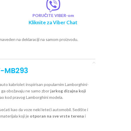
PORUČITE VIBER-om
Kliknite za Viber Chat
e naveden na deklaraciji na samom proizvodu.
Y-MB293
 auto kabriolet inspirisan popularnim Lamborghini-
ca ga obožavaju ne samo zbor
jarkog dizajna koji
, kao kod pravog Lamborghini modela.
ećati kao da voze neki leteći automobil. Sedište i
aterijala koji je
otporan na sve vrste terena
i