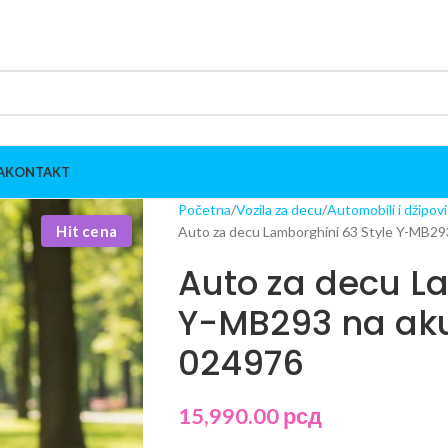
A
KONTAKT
Početna
Vozila za decu
Automobili i džipov
Hit cena
Auto za decu Lamborghini 63 Style Y-MB293
Auto za decu La
Y-MB293 na aku
024976
15,990.00
рсд