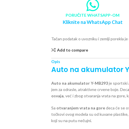
PORUČITE WHATSAPP-OM
Kliknite na WhatsApp Chat
Tačan podatak o uvozniku i zemlji porekla j
Add to compare
Opis
Auto na akumulator 
Auto na akumulator Y-MB293
je sportski
jem za odrasle, atraktivne crvene boje. De
osvaja
, već i zbog otvaranja vrata na gore
Sa
otvaranjem vrata na gore
deca će se os
točkovi ovog modela su od kuvane plastike, m
koji su na putu nečujni.