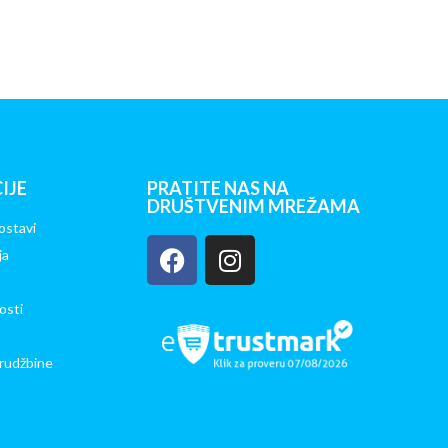
IJE
PRATITE NAS NA
DRUŠTVENIM MREŽAMA
ostavi
ja
osti
rudžbine