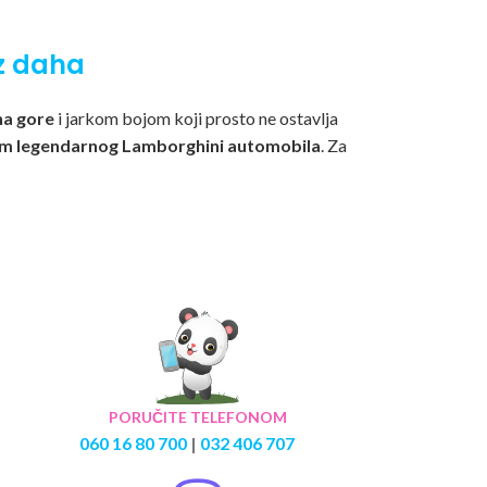
ez daha
na gore
i jarkom bojom koji prosto ne ostavlja
om legendarnog Lamborghini automobila
. Za
PORUČITE TELEFONOM
060 16 80 700
|
032 406 707