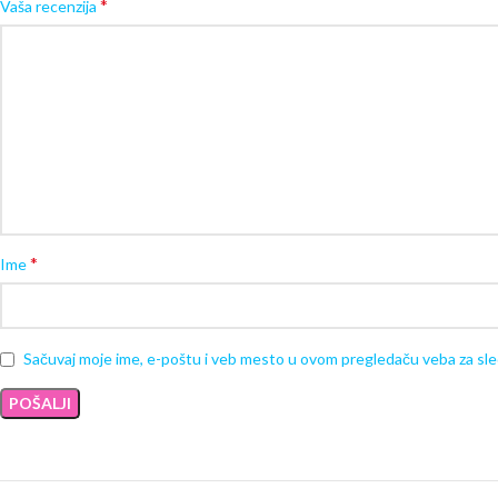
*
Vaša recenzija
*
Ime
Sačuvaj moje ime, e-poštu i veb mesto u ovom pregledaču veba za sl