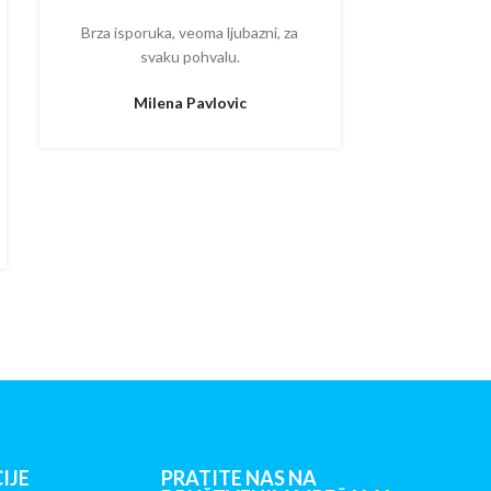
Brza isporuka, veoma ljubazni, za
Ispostova
svaku pohvalu.
upakovano
proizvodom
Milena Pavlovic
Aleksa
IJE
PRATITE NAS NA