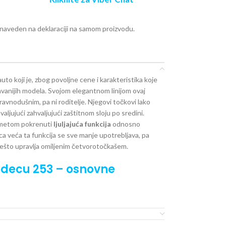
e naveden na deklaraciji na samom proizvodu.
auto koji je, zbog povoljne cene i karakteristika koje
avanijih modela. Svojom elegantnom linijom ovaj
ravnodušnim, pa ni roditelje. Njegovi točkovi lako
valjujući zahvaljujući zaštitnom sloju po sredini.
gmetom pokrenuti
ljuljajuća funkcija
odnosno
ca veća ta funkcija se sve manje upotrebljava, pa
vešto upravlja omiljenim četvorotočkašem.
 decu
253 – osnovne
od 12 meseci do 6 godina
 ukupne jačine 12V (2x 6V) i dva motora jačine 25w