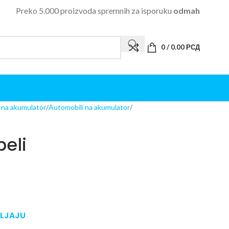
Preko 5.000 proizvoda spremnih za isporuku
odmah
0
/
0.00
РСД
i na akumulator
Automobili na akumulator
beli
ULJAJU