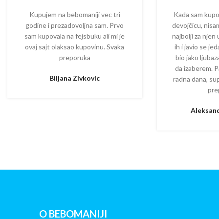
Kupujem na bebomaniji vec tri
Kada sam kupova
godine i prezadovoljna sam. Prvo
devojčicu, nisam
sam kupovala na fejsbuku ali mi je
najbolji za njen
ovaj sajt olaksao kupovinu. Svaka
ih i javio se je
preporuka
bio jako ljuba
da izaberem. P
Biljana Zivkovic
radna dana, su
pre
Aleksand
O BEBOMANIJI