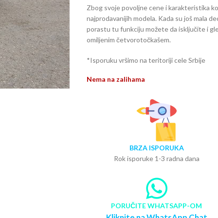
Zbog svoje povoljne cene i karakteristika ko
najprodavanijih modela. Kada su još mala de
porastu tu funkciju možete da isključite i g
omiljenim četvorotočkašem.
*Isporuku vršimo na teritoriji cele Srbije
Nema na zalihama
BRZA ISPORUKA
Rok isporuke 1-3 radna dana
PORUČITE WHATSAPP-OM
Kliknite na WhatsApp Chat