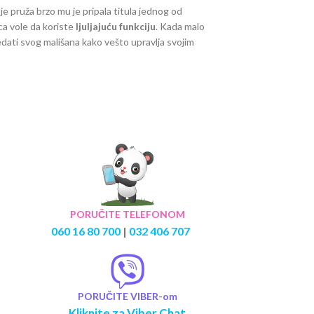
je pruža brzo mu je pripala titula jednog od
ca vole da koriste
ljuljajuću funkciju
. Kada malo
ledati svog mališana kako vešto upravlja svojim
PORUČITE TELEFONOM
060 16 80 700
|
032 406 707
PORUČITE VIBER-om
Kliknite za Viber Chat