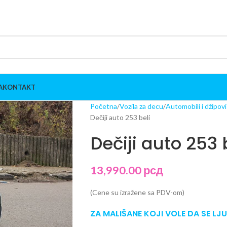
A
KONTAKT
Početna
Vozila za decu
Automobili i džipov
Dečiji auto 253 beli
Dečiji auto 253 
13,990.00
рсд
(Cene su izražene sa PDV-om)
ZA MALIŠANE KOJI VOLE DA SE LJ