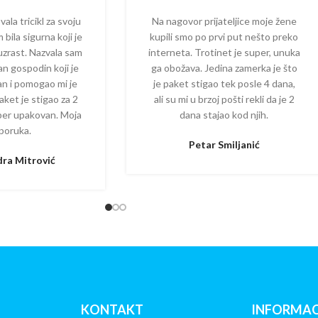
la tricikl za svoju
Na nagovor prijateljice moje žene
 bila sigurna koji je
kupili smo po prvi put nešto preko
 uzrast. Nazvala sam
interneta. Trotinet je super, unuka
dan gospodin koji je
ga obožava. Jedina zamerka je što
zan i pomogao mi je
je paket stigao tek posle 4 dana,
aket je stigao za 2
ali su mi u brzoj pošti rekli da je 2
per upakovan. Moja
dana stajao kod njih.
poruka.
Petar Smiljanić
ra Mitrović
KONTAKT
INFORMAC