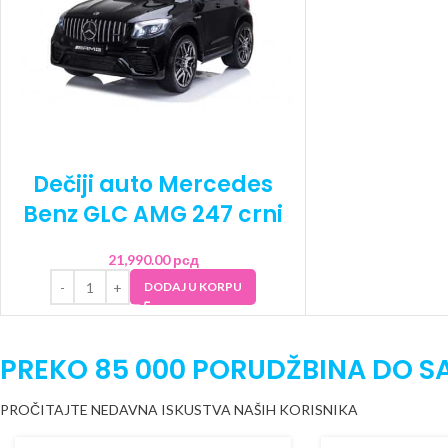
Dečiji auto Mercedes
Benz GLC AMG 247 crni
21,990.00
рсд
DODAJ U KORPU
PREKO 85 000 PORUDŽBINA DO S
PROČITAJTE NEDAVNA ISKUSTVA NAŠIH KORISNIKA