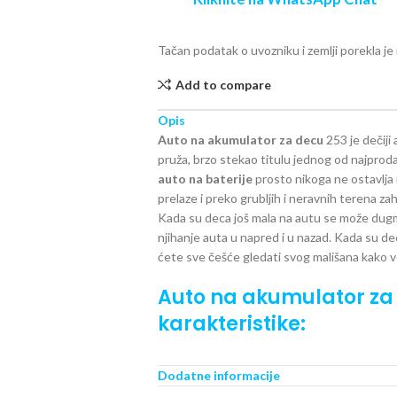
Tačan podatak o uvozniku i zemlji porekla j
Add to compare
Opis
Auto na akumulator
za decu
253 je dečiji 
pruža, brzo stekao titulu jednog od najprod
auto na baterije
prosto nikoga ne ostavlja 
prelaze i preko grubljih i neravnih terena zah
Kada su deca još mala na autu se može du
njihanje auta u napred i u nazad. Kada su de
ćete sve češće gledati svog mališana kako 
Auto na akumulator
za
karakteristike:
Model 253 namenjen je mališanima uzrasta 
Dodatne informacije
Ovaj
auto na akumulator
ima dve baterije