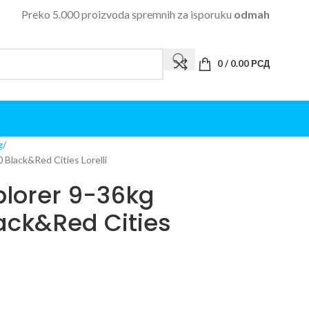
Preko 5.000 proizvoda spremnih za isporuku
odmah
0
/
0.00
РСД
g
Black&Red Cities Lorelli
plorer 9-36kg
ack&Red Cities