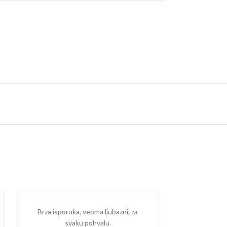
Brza isporuka, veoma ljubazni, za
Ispostova
svaku pohvalu.
upakovano