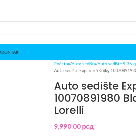
A
KONTAKT
Početna
Auto sedišta
Auto sedište 9-36 k
Auto sedište Explorer 9-36kg 10070891980 
Auto sedište Ex
10070891980 Bl
Lorelli
9,990.00
рсд