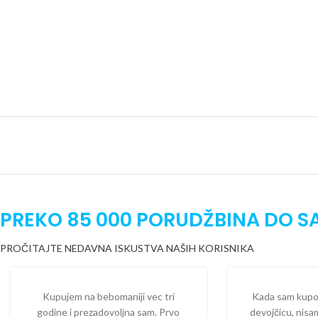
PREKO 85 000 PORUDŽBINA DO S
PROČITAJTE NEDAVNA ISKUSTVA NAŠIH KORISNIKA
Kupujem na bebomaniji vec tri
Kada sam kupova
godine i prezadovoljna sam. Prvo
devojčicu, nisam