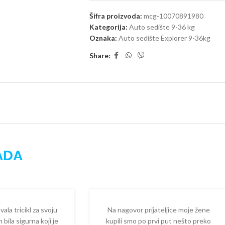
Šifra proizvoda:
mcg-10070891980
Kategorija:
Auto sedište 9-36 kg
Oznaka:
Auto sedište Explorer 9-36kg
Share:
ADA
la tricikl za svoju
Na nagovor prijateljice moje žene
 bila sigurna koji je
kupili smo po prvi put nešto preko