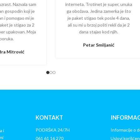
 uzrast. Nazvala sam
interneta. Trotinet je super, unuka
dan gospodin koji je
ga obožava. Jedina zamerka je što
zan i pomogao mi je
je paket stigao tek posle 4 dana,
aket je stigao za 2
ali su mi u brzoj pošti rekli da je 2
per upakovan. Moja
dana stajao kod njih.
poruka.
Petar Smiljanić
ra Mitrović
KONTAKT
INFORMAC
PODRŠKA 24/7H
Informacije o d
a i
mi
061 61 16 270
Uslovi korišćen