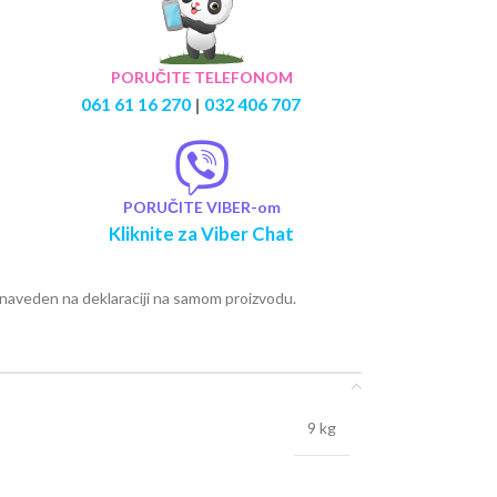
PORUČITE TELEFONOM
061 61 16 270
|
032 406 707
PORUČITE VIBER-om
Kliknite za Viber Chat
e naveden na deklaraciji na samom proizvodu.
9 kg