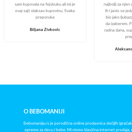
sam kupovala na fejsbuku ali mi je
najbolji za njen
ovaj sajt olaksao kupovinu. Svaka
ih i javio se je
preporuka
bio jako ljuba
da izaberem. P
Biljana Zivkovic
radna dana, su
pre
Aleksand
O BEBOMANIJI
Bebomanija.rs je porodična online prodavnica dečijih igračak
opreme za decu i bebe. Mi nismo klasična internet prodaja, 