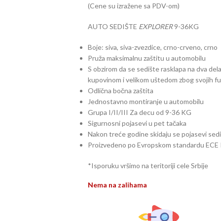
(Cene su izražene sa PDV-om)
AUTO SEDIŠTE
EXPLORER
9-36KG
Boje: siva, siva-zvezdice, crno-crveno, crno
Pruža maksimalnu zaštitu u automobilu
S obzirom da se sedište rasklapa na dva dela
kupovinom i velikom uštedom zbog svojih fu
Odlična bočna zaštita
Jednostavno montiranje u automobilu
Grupa I/II/III Za decu od 9-36 KG
Sigurnosni pojasevi u pet tačaka
Nakon treće godine skidaju se pojasevi sedi
Proizvedeno po Evropskom standardu ECE
*Isporuku vršimo na teritoriji cele Srbije
Nema na zalihama