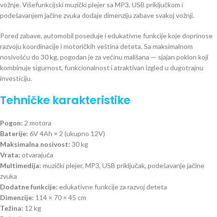
vožnje. Višefunkcijski muzički plejer sa MP3, USB priključkom i
podešavanjem jačine zvuka dodaje dimenziju zabave svakoj vožnji.
Pored zabave, automobil poseduje i edukativne funkcije koje doprinose
razvoju koordinacije i motoričkih veština deteta. Sa maksimalnom
nosivošću do 30 kg, pogodan je za većinu mališana — sjajan poklon koji
kombinuje sigurnost, funkcionalnost i atraktivan izgled u dugotrajnu
investiciju.
Tehničke karakteristike
Pogon:
2 motora
Baterije:
6V 4Ah × 2 (ukupno 12V)
Maksimalna nosivost:
30 kg
Vrata:
otvarajuća
Multimedija:
muzički plejer, MP3, USB priključak, podešavanje jačine
zvuka
Dodatne funkcije:
edukativne funkcije za razvoj deteta
Dimenzije:
114 × 70 × 45 cm
Težina:
12 kg