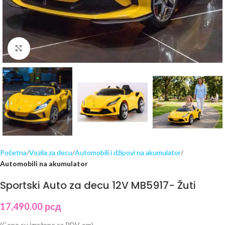
Click to enlarge
Početna
Vozila za decu
Automobili i džipovi na akumulator
Automobili na akumulator
Sportski Auto za decu 12V MB5917- Žuti
17,490.00
рсд
(Cene su izražene sa PDV-om)