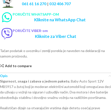
061 61 16 270
|
032 406 707
PORUČITE WHATSAPP-OM
Kliknite na WhatsApp Chat
PORUČITE VIBER-om
Kliknite za Viber Chat
Tačan podatak o uvozniku i zemlji porekla je naveden na deklaraciji na
samom proizvodu.
Add to compare
Opis
Sigurnost, snaga i zabava u jednom paketu.
Baby Auto Sport 12V
MB5917 u žutoj boji je moderan električni automobil koji omogućava deci
da uživaju u vožnji na siguran i uzbudljiv način. Dva motora i dve baterije
obezbeđuju stabilnu i dovoljno snažnu vožnju na različitim površinama.
Realističan dizajn sa otvarajućim vratima daje detetu osećaj prave