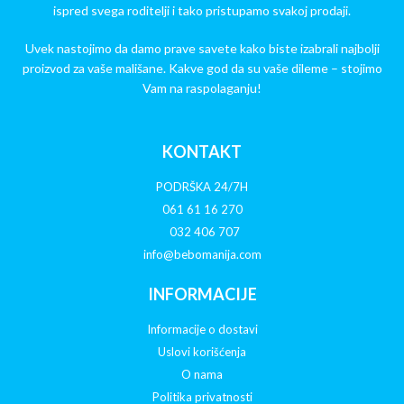
ispred svega roditelji i tako pristupamo svakoj prodaji.
Uvek nastojimo da damo prave savete kako biste izabrali najbolji
proizvod za vaše mališane. Kakve god da su vaše dileme – stojimo
Vam na raspolaganju!
KONTAKT
PODRŠKA 24/7H
061 61 16 270
032 406 707
info@bebomanija.com
INFORMACIJE
Informacije o dostavi
Uslovi korišćenja
O nama
Politika privatnosti