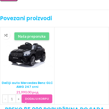
Povezani proizvodi
Naša preporuka
Dečiji auto Mercedes Benz GLC
AMG 247 crni
21,990.00
рсд
DODAJ U KORPU