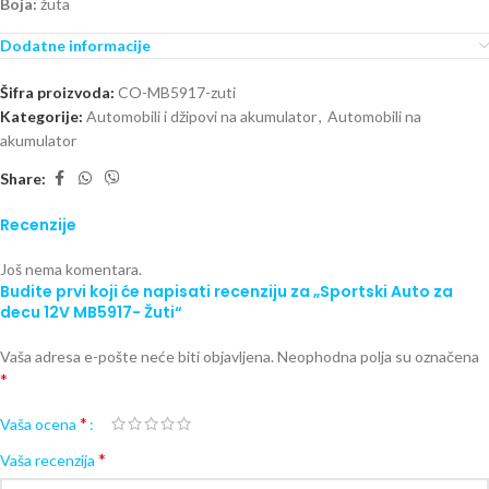
Boja:
žuta
Dodatne informacije
Šifra proizvoda:
CO-MB5917-zuti
Kategorije:
Automobili i džipovi na akumulator
,
Automobili na
akumulator
Share:
Recenzije
Još nema komentara.
Budite prvi koji će napisati recenziju za „Sportski Auto za
decu 12V MB5917- Žuti“
Vaša adresa e-pošte neće biti objavljena.
Neophodna polja su označena
*
*
Vaša ocena
*
Vaša recenzija