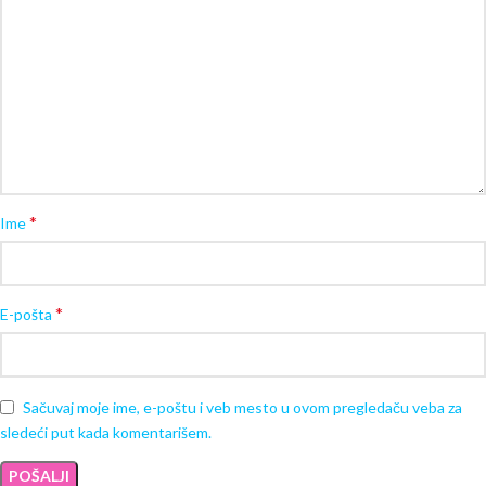
*
Ime
*
E-pošta
Sačuvaj moje ime, e-poštu i veb mesto u ovom pregledaču veba za
sledeći put kada komentarišem.