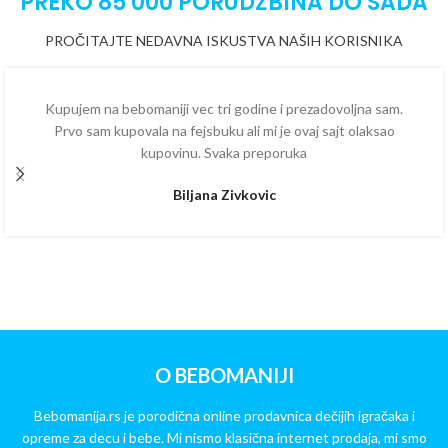
PREKO 85 000 PORUDŽBINA DO SADA
PROČITAJTE NEDAVNA ISKUSTVA NAŠIH KORISNIKA
Kupujem na bebomaniji vec tri godine i prezadovoljna sam.
Prvo sam kupovala na fejsbuku ali mi je ovaj sajt olaksao
kupovinu. Svaka preporuka
Biljana Zivkovic
O BEBOMANIJI
Bebomanija.rs je porodična online prodavnica dečijih igračaka i
opreme za decu i bebe. Mi nismo klasična internet prodaja, mi smo