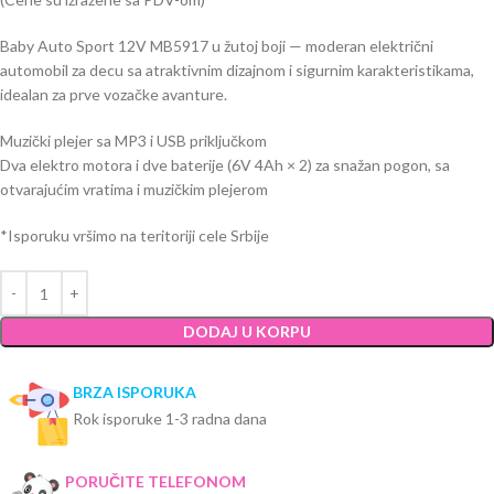
Baby Auto Sport 12V MB5917 u žutoj boji — moderan električni
automobil za decu sa atraktivnim dizajnom i sigurnim karakteristikama,
idealan za prve vozačke avanture.
Muzički plejer sa MP3 i USB priključkom
Dva elektro motora i dve baterije (6V 4Ah × 2) za snažan pogon, sa
otvarajućim vratima i muzičkim plejerom
*Isporuku vršimo na teritoriji cele Srbije
DODAJ U KORPU
BRZA ISPORUKA
Rok isporuke 1-3 radna dana
PORUČITE TELEFONOM