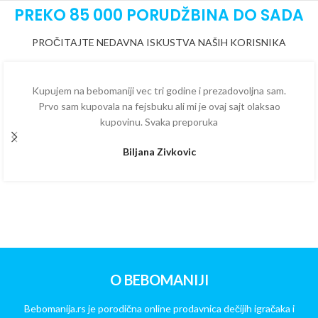
PREKO 85 000 PORUDŽBINA DO SADA
PROČITAJTE NEDAVNA ISKUSTVA NAŠIH KORISNIKA
Kupujem na bebomaniji vec tri godine i prezadovoljna sam.
Prvo sam kupovala na fejsbuku ali mi je ovaj sajt olaksao
kupovinu. Svaka preporuka
Biljana Zivkovic
O BEBOMANIJI
Bebomanija.rs je porodična online prodavnica dečijih igračaka i