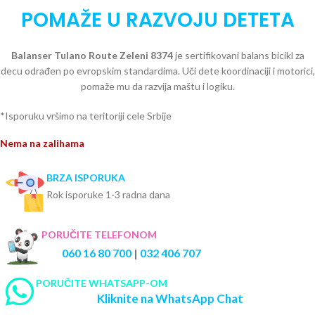
POMAŽE U RAZVOJU DETETA
Balanser Tulano Route Zeleni 8374
je sertifikovani balans bicikl za
decu odrađen po evropskim standardima. Uči dete koordinaciji i motorici,
pomaže mu da razvija maštu i logiku.
*Isporuku vršimo na teritoriji cele Srbije
Nema na zalihama
BRZA ISPORUKA
Rok isporuke 1-3 radna dana
PORUČITE TELEFONOM
060 16 80 700
|
032 406 707
PORUČITE WHATSAPP-OM
Kliknite na WhatsApp Chat