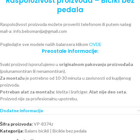
Raspoloživost proizvoda – Bicikl bez
pedala
Raspoloživost proizvoda možete proveriti telefonom ili putem našeg
mail-a: info.bebomanija@gmail.com
Pogledajte sve modele naših balansera klikom
OVDE
Preostale informacije:
Svaki proizvod isporučujemo u
originalnom pakovanju proizvođača
(polunamontiran ili nenamontiran).
Za montažu
je potrebno od 10-30 minuta u zavisnosti od kupljenog
proizvoda.
Potreban alat za montažu:
klešta i šrafciger.
Alat nije deo seta.
Proizvod nije za profesionalnu upotrebu.
Dodatne informacije
Šifra proizvoda:
VP-8374z
Kategorija:
Balans bicikli | Bicikle bez pedala