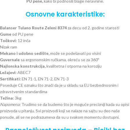
PU pene,
kako bi podnosili blage neravnine.
Osnovne karakteristike:
Balanser Tulano Route Zeleni 8374
za decu od 2. godine starosti
Gume
od PU pene
Točkovi:
12 inča
Nizak ram
Mekano i udobno sedište,
može se podešavati po visini
Guvernale
sa ergonomskim ručkama, okreću se za 360º
Najlonska konstrukcija,
kvalitetna i otporna na koroziju
Ležajevi:
ABEC7
Sertifikati:
EN 71-1, EN 71-2, EN 71-3
Poseduje CE oznaku što znači da je u skladu sa EU bezbednosnim i
zdravstvenim standardima
Težina:
3kg
Napomena:
Trudimo se da budemo što je moguće precizniji kada su opisi
proizvoda u pitanju. Svi proizvodi koji se nalaze na sajtu su deo naše
ponude, ali se ne podrazumeva da su u svakom momentu dostupni.