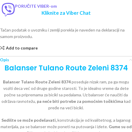
PORUČITE VIBER-om
Kliknite za Viber Chat
Tačan podatak o uvozniku i zemlji porekla je naveden na deklaraciji na
samom proizvodu.
Add to compare
Opis
Balanser Tulano Route Zeleni 8374
Balanser Tulano Route Zeleni 8374
poseduje nizak ram, pa ga mogu
voziti deca već od druge godine starosti. To je idealno vreme da dete
počne sa pripremama za bicikl sa pedalama. Uz balanser će naučiti da
održava ravnotežu,
pa neće biti potrebe za pomoćnim točkićima
kad
pređe na veći bicikl.
Sedište se može podešavati,
konstrukcija je od kvalitetnog, a laganog
materijala, pa se balanser može poneti na putovanja i izlete.
Gume su od