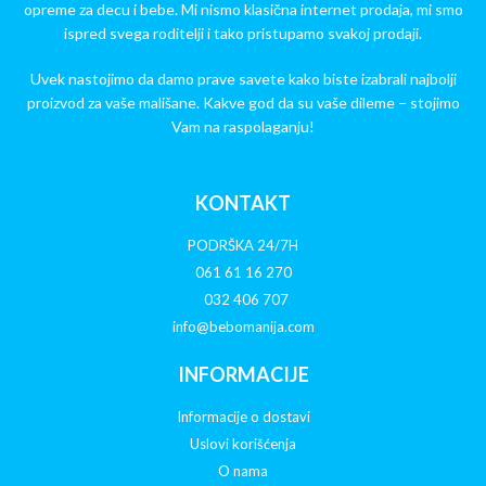
opreme za decu i bebe. Mi nismo klasična internet prodaja, mi smo
ispred svega roditelji i tako pristupamo svakoj prodaji.
Uvek nastojimo da damo prave savete kako biste izabrali najbolji
proizvod za vaše mališane. Kakve god da su vaše dileme – stojimo
Vam na raspolaganju!
KONTAKT
PODRŠKA 24/7H
061 61 16 270
032 406 707
info@bebomanija.com
INFORMACIJE
Informacije o dostavi
Uslovi korišćenja
O nama