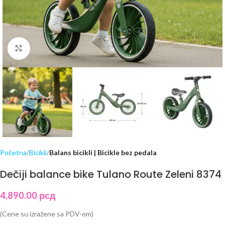
Click to enlarge
Početna
Bicikli
Balans bicikli | Bicikle bez pedala
Dečiji balance bike Tulano Route Zeleni 8374
4,890.00
рсд
(Cene su izražene sa PDV-om)