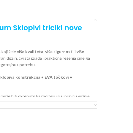
m Sklopivi tricikl nove
 koji žele
više kvaliteta, više sigurnosti i više
n dizajn, čvrsta izrada i praktična rešenja čine ga
ugotrajnu upotrebu.
Sklopiva konstrukcija • EVA točkovi •
 može biti okrenuto ka roditelju ili u pravcu vožnje.
nost tokom odmora i dužih vožnji.
iti dete od sunca i omogućava bolji protok vazduha,