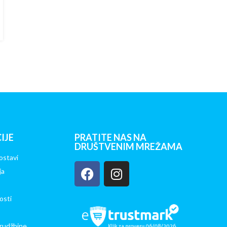
nosti, više mogućnosti.
IJE
PRATITE NAS NA
DRUŠTVENIM MREŽAMA
ostavi
ja
osti
rudžbine