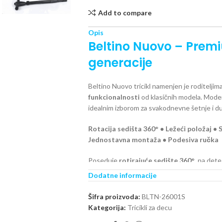
Add to compare
Opis
Beltino Nuovo – Premiu
generacije
Beltino Nuovo tricikl namenjen je roditeljima
funkcionalnosti
od klasičnih modela. Modera
idealnim izborom za svakodnevne šetnje i d
Rotacija sedišta 360° • Ležeći položaj • 
Jednostavna montaža • Podesiva ručka
Poseduje
rotirajuće sedište 360°
, pa dete
Ležeći položaj naslona
pruža dodatnu udob
Dodatne informacije
Velika
tenda sa ventilacionim otvorom
št
Šifra proizvoda:
BLTN-26001S
dok se podešava prema položaju sedišta.
Kategorija:
Tricikli za decu