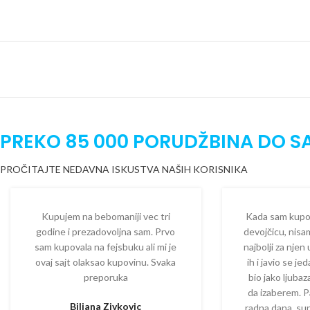
PREKO 85 000 PORUDŽBINA DO S
PROČITAJTE NEDAVNA ISKUSTVA NAŠIH KORISNIKA
Kupujem na bebomaniji vec tri
Kada sam kupova
godine i prezadovoljna sam. Prvo
devojčicu, nisam
sam kupovala na fejsbuku ali mi je
najbolji za njen
ovaj sajt olaksao kupovinu. Svaka
ih i javio se je
preporuka
bio jako ljuba
da izaberem. P
Biljana Zivkovic
radna dana, su