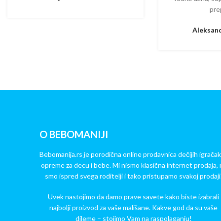
pre
Aleksand
O BEBOMANIJI
Bebomanija.rs je porodična online prodavnica dečijih igračak
opreme za decu i bebe. Mi nismo klasična internet prodaja, 
smo ispred svega roditelji i tako pristupamo svakoj prodaji
Uvek nastojimo da damo prave savete kako biste izabrali
najbolji proizvod za vaše mališane. Kakve god da su vaše
dileme – stojimo Vam na raspolaganju!