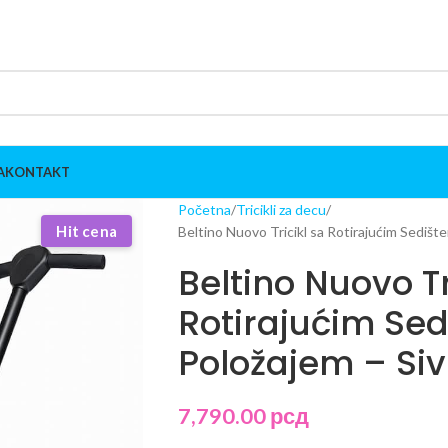
A
KONTAKT
Početna
Tricikli za decu
Hit cena
Beltino Nuovo Tricikl sa Rotirajućim Sedišt
Beltino Nuovo Tr
Rotirajućim Sed
Položajem – Siv
7,790.00
рсд