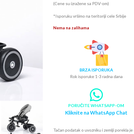
(Cene su izražene sa PDV-om)
*Isporuku vršimo na teritoriji cele Srbije
Nema na zalihama
BRZA ISPORUKA
Rok isporuke 1-3 radna dana
PORUČITE WHATSAPP-OM
Kliknite na WhatsApp Chat
Tačan podatak o uvozniku i zemlji porekla j