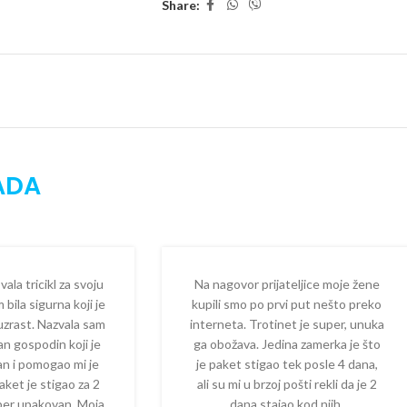
Tricikl poseduje i
sklopivi oslonac za noge
Share:
dok roditelj upravlja triciklom. Kada više n
sistemom
.
Roditeljska ručka visokog kvaliteta
podeš
Kako dete raste, tricikl se lako prilagođav
naslon
mogu se jednostavno ukloniti, dok
s
transport kada tricikl nije u upotrebi.
ADA
Za dodatnu sigurnost i lakšu kontrolu posed
Stop funkcija pedala na prednjem točku
s
Kočnica na zadnjim točkovima
blokira oba
mestu
la tricikl za svoju
Na nagovor prijateljice moje žene
Kvalitetni
EVA točkovi
omogućavaju tihu, s
 bila sigurna koji je
kupili smo po prvi put nešto preko
 uzrast. Nazvala sam
interneta. Trotinet je super, unuka
Posebna prednost modela je
brza i jedno
dan gospodin koji je
ga obožava. Jedina zamerka je što
se većina elemenata postavlja praktičnim
k
zan i pomogao mi je
je paket stigao tek posle 4 dana,
aket je stigao za 2
ali su mi u brzoj pošti rekli da je 2
Tehničke karakteristike
per upakovan. Moja
dana stajao kod njih.