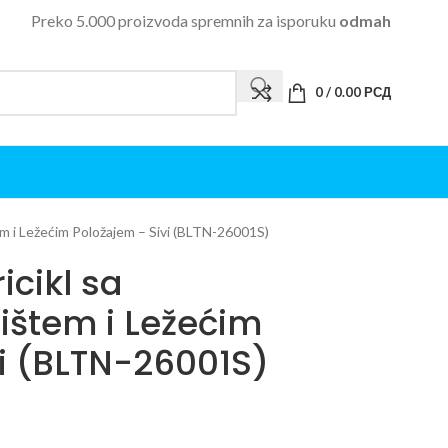
Preko 5.000 proizvoda spremnih za isporuku
odmah
0
/
0.00
РСД
em i Ležećim Položajem – Sivi (BLTN-26001S)
icikl sa
ištem i Ležećim
i (BLTN-26001S)