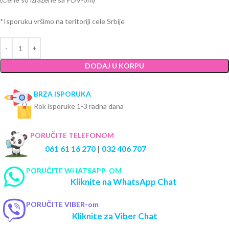
*Isporuku vršimo na teritoriji cele Srbije
DODAJ U KORPU
BRZA ISPORUKA
Rok isporuke 1-3 radna dana
PORUČITE TELEFONOM
061 61 16 270
|
032 406 707
PORUČITE WHATSAPP-OM
Kliknite na WhatsApp Chat
PORUČITE VIBER-om
Kliknite za Viber Chat