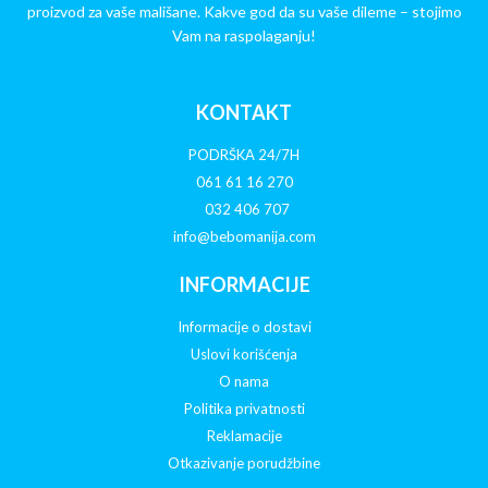
proizvod za vaše mališane. Kakve god da su vaše dileme – stojimo
Vam na raspolaganju!
KONTAKT
PODRŠKA 24/7H
061 61 16 270
032 406 707
info@bebomanija.com
INFORMACIJE
Informacije o dostavi
Uslovi korišćenja
O nama
Politika privatnosti
Reklamacije
Otkazivanje porudžbine