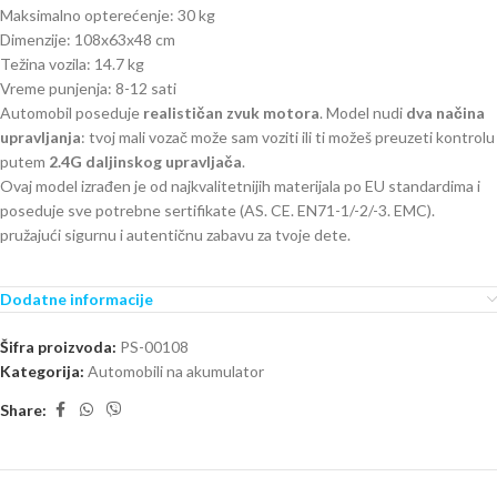
Maksimalno opterećenje: 30 kg
Dimenzije: 108x63x48 cm
Težina vozila: 14.7 kg
Vreme punjenja: 8-12 sati
Automobil poseduje
realističan zvuk motora
. Model nudi
dva načina
upravljanja
: tvoj mali vozač može sam voziti ili ti možeš preuzeti kontrolu
putem
2.4G daljinskog upravljača
.
Ovaj model izrađen je od najkvalitetnijih materijala po EU standardima i
poseduje sve potrebne sertifikate (AS. CE. EN71-1/-2/-3. EMC).
pružajući sigurnu i autentičnu zabavu za tvoje dete.
Dodatne informacije
Šifra proizvoda:
PS-00108
Kategorija:
Automobili na akumulator
Share: