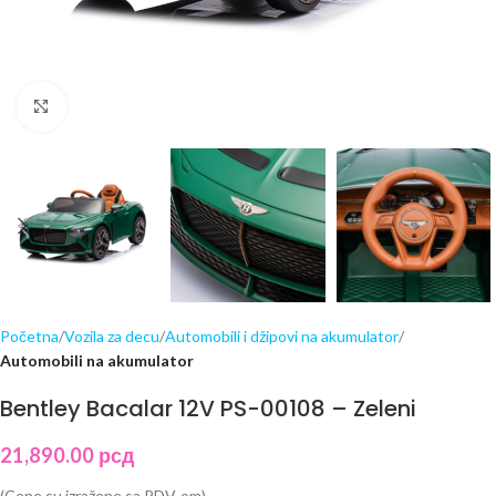
Click to enlarge
Početna
Vozila za decu
Automobili i džipovi na akumulator
Automobili na akumulator
Bentley Bacalar 12V PS-00108 – Zeleni
21,890.00
рсд
(Cene su izražene sa PDV-om)