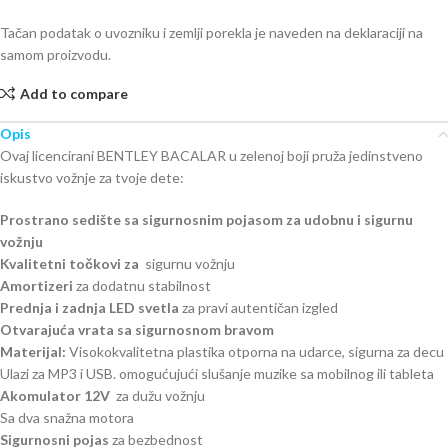
Tačan podatak o uvozniku i zemlji porekla je naveden na deklaraciji na
samom proizvodu.
Add to compare
Opis
Ovaj licencirani BENTLEY BACALAR u zelenoj boji pruža jedinstveno
iskustvo vožnje za tvoje dete:
Prostrano sedište sa sigurnosnim pojasom za udobnu i sigurnu
vožnju
Kvalitetni točkovi za
sigurnu vožnju
Amortizeri
za dodatnu stabilnost
Prednja i zadnja LED svetla
za pravi autentičan izgled
Otvarajuća vrata sa sigurnosnom bravom
Materijal:
Visokokvalitetna plastika otporna na udarce, sigurna za decu
Ulazi za MP3 i USB. omogućujući slušanje muzike sa mobilnog ili tableta
Akomulator 12V
za dužu vožnju
Sa dva snažna motora
Sigurnosni pojas
za bezbednost