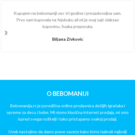
Kupujem na bebomaniji vec tri godine i prezadovoljna sam.
Prvo sam kupovala na fejsbuku ali mi je ovaj sajt olaksao
kupovinu. Svaka preporuka
Biljana Zivkovic
O BEBOMANIJI
Bebomanija.rs je porodična online prodavnica dečijih igračaka i
opreme za decu i bebe. Mi nismo klasična internet prodaja, mi smo
ispred svega roditelji i tako pristupamo svakoj prodaji.
Uvek nastojimo da damo prave savete kako biste izabrali najbolji