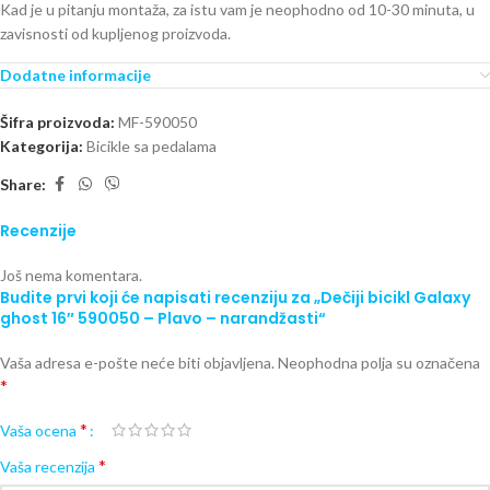
Kad je u pitanju montaža, za istu vam je neophodno od 10-30 minuta, u
zavisnosti od kupljenog proizvoda.
Dodatne informacije
Šifra proizvoda:
MF-590050
Kategorija:
Bicikle sa pedalama
Share:
Recenzije
Još nema komentara.
Budite prvi koji će napisati recenziju za „Dečiji bicikl Galaxy
ghost 16″ 590050 – Plavo – narandžasti“
Vaša adresa e-pošte neće biti objavljena.
Neophodna polja su označena
*
*
Vaša ocena
*
Vaša recenzija