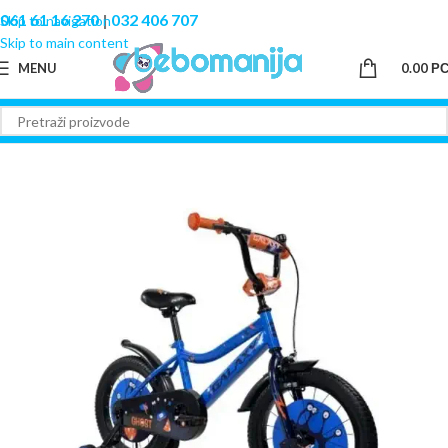
061 61 16 270
|
032 406 707
Skip to navigation
Skip to main content
MENU
0.00
Р