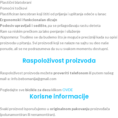
Plastični blatobrani
Pomoćni točkovi
Plastificiran lancobran koji štiti od prljanja i uplitanja odeće u lanac
Ergonomski i funkcionalan dizajn
Podesiv upravljač i sedište,
pa se prilagođavaju rastu deteta
Ram sa niskim prečkom za lako penjanje i silaženje
Napomena:
Trudimo se da budemo što je moguće precizniji kada su opisi
proizvoda u pitanju. Svi proizvodi koji se nalaze na sajtu su deo naše
ponude, ali se ne podrazumeva da su u svakom momentu dostupni.
Raspoloživost proizvoda
Raspoloživost proizvoda možete
proveriti telefonom
ili putem našeg
mail-a: info.bebomanija@gmail.com
Pogledajte sve
bicikle za decu
klikom
OVDE
Korisne informacije
Svaki proizvod isporučujemo u
originalnom pakovanju
proizvođača
(polunamontiran ili nenamontiran).