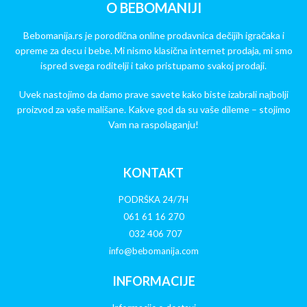
O BEBOMANIJI
Bebomanija.rs je porodična online prodavnica dečijih igračaka i
opreme za decu i bebe. Mi nismo klasična internet prodaja, mi smo
ispred svega roditelji i tako pristupamo svakoj prodaji.
Uvek nastojimo da damo prave savete kako biste izabrali najbolji
proizvod za vaše mališane. Kakve god da su vaše dileme – stojimo
Vam na raspolaganju!
KONTAKT
PODRŠKA 24/7H
061 61 16 270
032 406 707
info@bebomanija.com
INFORMACIJE