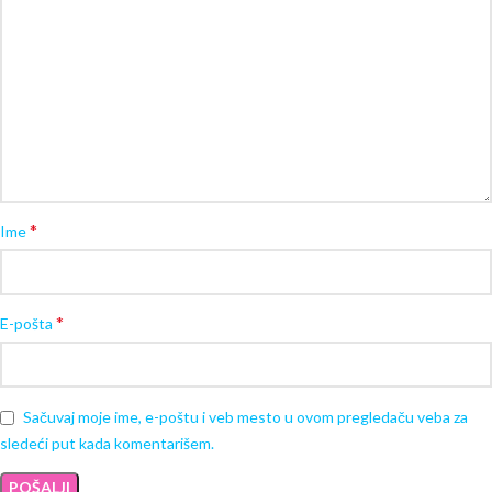
*
Ime
*
E-pošta
Sačuvaj moje ime, e-poštu i veb mesto u ovom pregledaču veba za
sledeći put kada komentarišem.