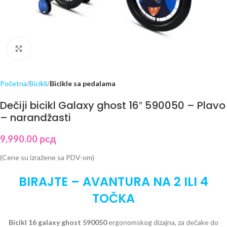
Click to enlarge
Početna
Bicikli
Bicikle sa pedalama
Dečiji bicikl Galaxy ghost 16″ 590050 – Plavo
– narandžasti
9,990.00
рсд
(Cene su izražene sa PDV-om)
BIRAJTE – AVANTURA NA 2 ILI 4
TOČKA
Bicikl 16 galaxy ghost 590050
ergonomskog dizajna, za dečake do