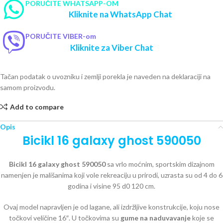
PORUČITE WHATSAPP-OM
Kliknite na WhatsApp Chat
PORUČITE VIBER-om
Kliknite za Viber Chat
Tačan podatak o uvozniku i zemlji porekla je naveden na deklaraciji na
samom proizvodu.
Add to compare
Opis
Bicikl 16 galaxy ghost 590050
Bicikl 16 galaxy ghost 590050
sa vrlo moćnim, sportskim dizajnom
namenjen je mališanima koji vole rekreaciju u prirodi, uzrasta su od 4 do 6
godina i visine 95 d0 120 cm.
Ovaj model napravljen je od lagane, ali izdržljive konstrukcije, koju nose
točkovi veličine 16″. U točkovima su
gume na naduvavanje
koje se