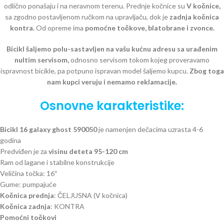
odlično ponašaju i na neravnom terenu. Prednje kočnice su
V kočnice,
sa zgodno postavljenom ručkom na upravljaču, dok je
zadnja kočnica
kontra.
Od opreme ima
pomoćne točkove, blatobrane i zvonce.
Bicikl šaljemo polu-sastavljen na vašu kućnu adresu sa urađenim
nultim servisom,
odnosno servisom tokom kojeg proveravamo
ispravnost bicikle, pa potpuno ispravan model šaljemo kupcu.
Zbog toga
nam kupci veruju i nemamo reklamacije.
Osnovne karakteristike:
Bicikl 16 galaxy ghost 590050
je namenjen dečacima uzrasta 4-6
godina
Predviđen je za
visinu deteta 95-120 cm
Ram od lagane i stabilne konstrukcije
Veličina točka: 16″
Gume: pumpajuće
Kočnica prednja
: ČELJUSNA (V kočnica)
Kočnica zadnja
: KONTRA
Pomoćni točkovi