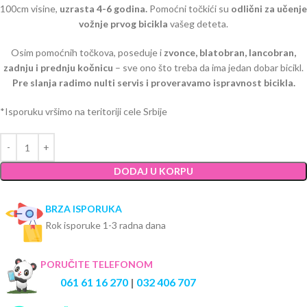
100cm visine,
uzrasta 4-6 godina.
Pomoćni točkići su
odlični za učenje
vožnje prvog bicikla
vašeg deteta.
Osim pomoćnih točkova, poseduje i
zvonce, blatobran, lancobran,
zadnju i prednju kočnicu
– sve ono što treba da ima jedan dobar bicikl.
Pre slanja radimo nulti servis i proveravamo ispravnost bicikla.
*Isporuku vršimo na teritoriji cele Srbije
DODAJ U KORPU
BRZA ISPORUKA
Rok isporuke 1-3 radna dana
PORUČITE TELEFONOM
061 61 16 270
|
032 406 707