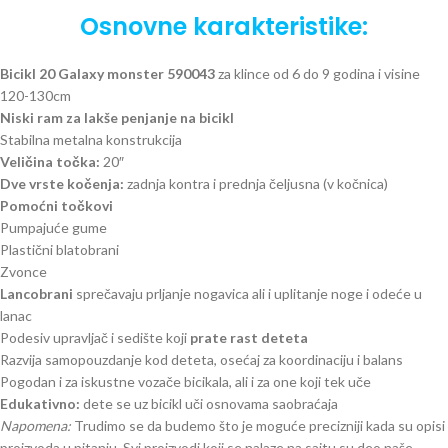
Osnovne karakteristike:
Bicikl 20 Galaxy monster 590043
za klince od 6 do 9 godina i visine
120-130cm
Niski ram za lakše penjanje na bicikl
Stabilna metalna konstrukcija
Veličina točka:
20″
Dve vrste kočenja:
zadnja kontra i prednja čeljusna (v kočnica)
Pomoćni točkovi
Pumpajuće gume
Plastični blatobrani
Zvonce
Lancobrani
sprečavaju prljanje nogavica ali i uplitanje noge i odeće u
lanac
Podesiv upravljač i sedište koji
prate rast deteta
Razvija samopouzdanje kod deteta, osećaj za koordinaciju i balans
Pogodan i za iskustne vozače bicikala, ali i za one koji tek uče
Edukativno:
dete se uz bicikl uči osnovama saobraćaja
Napomena:
Trudimo se da budemo što je moguće precizniji kada su opisi
proizvoda u pitanju. Svi proizvodi koji se nalaze na sajtu su deo naše