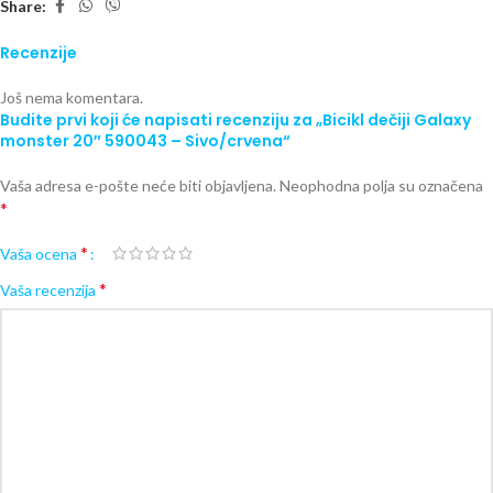
Share:
Recenzije
Još nema komentara.
Budite prvi koji će napisati recenziju za „Bicikl dečiji Galaxy
monster 20″ 590043 – Sivo/crvena“
Vaša adresa e-pošte neće biti objavljena.
Neophodna polja su označena
*
*
Vaša ocena
*
Vaša recenzija