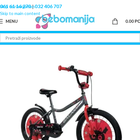
061 61 16 270
|
032 406 707
Skip to navigation
Skip to main content
MENU
0.00
Р