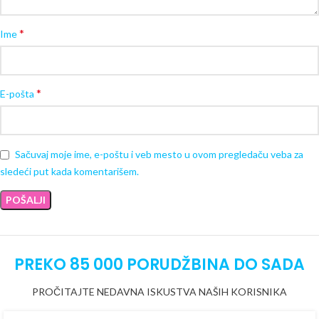
*
Ime
*
E-pošta
Sačuvaj moje ime, e-poštu i veb mesto u ovom pregledaču veba za
sledeći put kada komentarišem.
PREKO 85 000 PORUDŽBINA DO SADA
PROČITAJTE NEDAVNA ISKUSTVA NAŠIH KORISNIKA