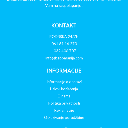
Vam na raspolaganju!
KONTAKT
PODRŠKA 24/7H
061 61 16 270
032 406 707
info@bebomanija.com
INFORMACIJE
Informacije o dostavi
Uslovi korišćenja
O nama
Politika privatnosti
Reklamacije
Otkazivanje porudžbine