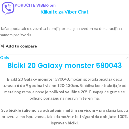
PORUČITE VIBER-om
Kliknite za Viber Chat
Tačan podatak o uvozniku i zemlji porekla je naveden na deklaraciji na
samom proizvodu.
Add to compare
Opis
Bicikl 20 Galaxy monster 590043
Bicikl 20 Galaxy monster 590043,
moćan sportski bicikl za decu
uzrasta
6 do 9 godina i visine 120-130cm.
Stabilna konstrukcija je od
metalnog rama, a nose je
točkovi veličine 20″.
Pumpajuće gume se
odlično ponašaju na neravnim terenima.
Sve bicikle šaljemo sa odrađenim nultim servisom
– pre slanja kupcu
proveravamo ispravnost, tako da možete biti sigurni da
dobijate 100%
ispravan bicikl.