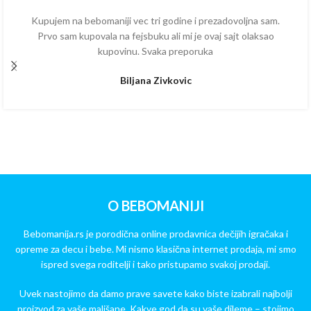
Kupujem na bebomaniji vec tri godine i prezadovoljna sam.
Prvo sam kupovala na fejsbuku ali mi je ovaj sajt olaksao
kupovinu. Svaka preporuka
Biljana Zivkovic
O BEBOMANIJI
Bebomanija.rs je porodična online prodavnica dečijih igračaka i
opreme za decu i bebe. Mi nismo klasična internet prodaja, mi smo
ispred svega roditelji i tako pristupamo svakoj prodaji.
Uvek nastojimo da damo prave savete kako biste izabrali najbolji
proizvod za vaše mališane. Kakve god da su vaše dileme – stojimo