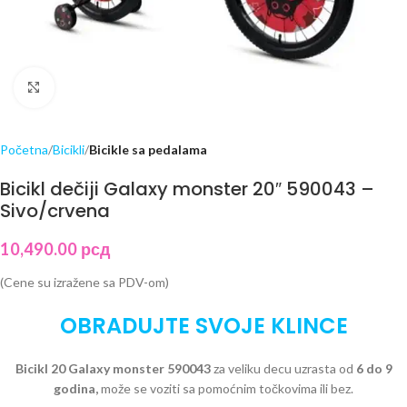
Click to enlarge
Početna
Bicikli
Bicikle sa pedalama
Bicikl dečiji Galaxy monster 20″ 590043 –
Sivo/crvena
10,490.00
рсд
(Cene su izražene sa PDV-om)
OBRADUJTE SVOJE KLINCE
Bicikl 20 Galaxy monster 590043
za veliku decu uzrasta od
6 do 9
godina,
može se voziti sa pomoćnim točkovima ili bez.