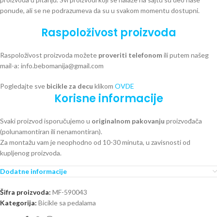
ponude, ali se ne podrazumeva da su u svakom momentu dostupni.
Raspoloživost proizvoda
Raspoloživost proizvoda možete
proveriti telefonom
ili putem našeg
mail-a: info.bebomanija@gmail.com
Pogledajte sve
bicikle za decu
klikom
OVDE
Korisne informacije
Svaki proizvod isporučujemo u
originalnom pakovanju
proizvođača
(polunamontiran ili nenamontiran).
Za montažu vam je neophodno od 10-30 minuta, u zavisnosti od
kupljenog proizvoda.
Dodatne informacije
Šifra proizvoda:
MF-590043
Kategorija:
Bicikle sa pedalama