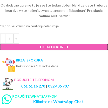
Od dodatne opreme
tu je sve što jedan dobar bicikl za decu treba da
ima:
dve vrste kočenja, zvnoce, lancobrani i blatobrani.
Pre slanja
radimo nulti servis!
*Isporuku vršimo na teritoriji cele Srbije
DODAJ U KORPU
BRZA ISPORUKA
Rok isporuke 1-3 radna dana
PORUČITE TELEFONOM
061 61 16 270
|
032 406 707
PORUČITE WHATSAPP-OM
Kliknite na WhatsApp Chat