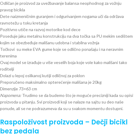
Odličan je proizvod za uvežbavanje balansa neophodnog za vožnju
pravog bicikla
Dete naizmeničnim guranjem i odgurivanjem nogama uči da održava
ravnotežu u toku kretanja
Pozitivno utiče na razvoj motorike kod dece
Poseduje jaku metalnu konstrukciju na dva točka sa PU mekim sedištem
kojim se obezbeđuje mališanu udobna i stabilna vožnja
Točkovi
su meke EVA gume koje se odlično ponašaju i na neravnim
terenima
Ovaj model se izrađuje u više veselih boja koje vole kako mališani tako
roditelji
Dolazi u lepoj oslikanoj kutiji odličnoj za poklon
Preporučeno maksimalno opterećenje mališana je 20kg
Dimenzije 73×63 cm
Napomena:
Trudimo se da budemo što je moguće precizniji kada su opisi
proizvoda u pitanju. Svi proizvodi koji se nalaze na sajtu su deo naše
ponude, ali se ne podrazumeva da su u svakom momentu dostupni.
Raspoloživost proizvoda – Dečji bicikl
bez pedala