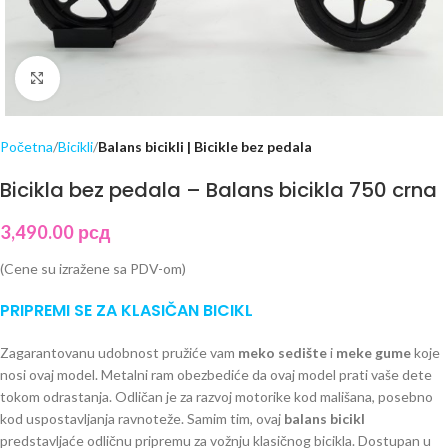
Click to enlarge
Početna
Bicikli
Balans bicikli | Bicikle bez pedala
Bicikla bez pedala – Balans bicikla 750 crna
3,490.00
рсд
(Cene su izražene sa PDV-om)
PRIPREMI SE ZA KLASIČAN BICIKL
Zagarantovanu udobnost pružiće vam
meko sedište
i
meke gume
koje
nosi ovaj model. Metalni ram obezbediće da ovaj model prati vaše dete
tokom odrastanja. Odličan je za razvoj motorike kod mališana, posebno
kod uspostavljanja ravnoteže. Samim tim, ovaj
balans bicikl
predstavljaće odličnu pripremu za vožnju klasičnog bicikla. Dostupan u