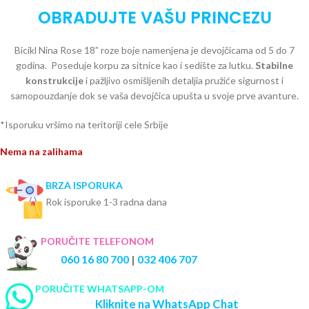
OBRADUJTE VAŠU PRINCEZU
Bicikl Nina Rose 18” roze boje namenjena je devojčicama od 5 do 7
godina.
Poseduje korpu za sitnice kao i sedište za lutku.
Stabilne
konstrukcije
i pažljivo osmišljenih detaljia pružiće sigurnost i
samopouzdanje dok se vaša devojčica upušta u svoje prve avanture.
*Isporuku vršimo na teritoriji cele Srbije
Nema na zalihama
BRZA ISPORUKA
Rok isporuke 1-3 radna dana
PORUČITE TELEFONOM
060 16 80 700
|
032 406 707
PORUČITE WHATSAPP-OM
Kliknite na WhatsApp Chat