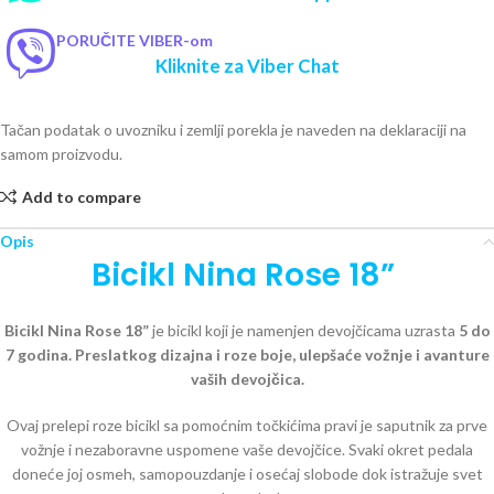
PORUČITE VIBER-om
Kliknite za Viber Chat
Tačan podatak o uvozniku i zemlji porekla je naveden na deklaraciji na
samom proizvodu.
Add to compare
Opis
Bicikl Nina Rose 18”
Bicikl Nina Rose 18”
je bicikl koji je namenjen devojčicama uzrasta
5 do
7 godina. Preslatkog dizajna i roze boje, ulepšaće vožnje i avanture
vaših devojčica.
Ovaj prelepi roze bicikl sa pomoćnim točkićima pravi je saputnik za prve
vožnje i nezaboravne uspomene vaše devojčice. Svaki okret pedala
doneće joj osmeh, samopouzdanje i osećaj slobode dok istražuje svet