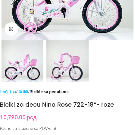
Click to enlarge
Početna
Bicikli
Bicikle sa pedalama
Bicikl za decu Nina Rose 722-18“- roze
10,790.00
рсд
(Cene su izražene sa PDV-om)