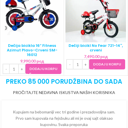
Dečija bicikla 16“ Fitness
Dečiji bicikl No Fear 721-14″,
Azimut Plavo-Crveni SM-
crveni
16012
7,490.00
рсд
9,990.00
рсд
DODAJ U KORPU
DODAJ U KORPU
PREKO 85 000 PORUDŽBINA DO SADA
PROČITAJTE NEDAVNA ISKUSTVA NAŠIH KORISNIKA
Kupujem na bebomaniji vec tri godine i prezadovoljna sam.
Prvo sam kupovala na fejsbuku ali mi je ovaj sajt olaksao
kupovinu. Svaka preporuka