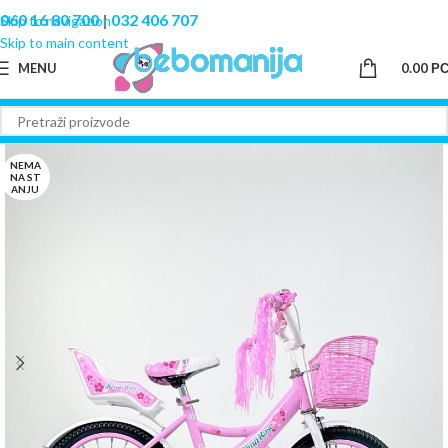
060 16 80 700
|
032 406 707
Skip to navigation
Skip to main content
MENU
0.00
Р
NEMA
NA ST
ANJU