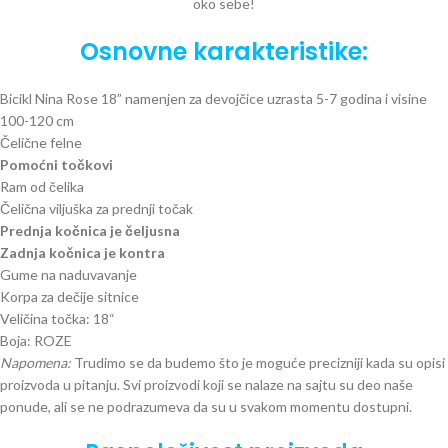
oko sebe!
Osnovne karakteristike:
Bicikl Nina Rose 18”
namenjen za devojčice uzrasta 5-7 godina i visine
100-120 cm
Čelične felne
Pomoćni točkovi
Ram od čelika
Čelična viljuška za prednji točak
Prednja kočnica je čeljusna
Zadnja kočnica je kontra
Gume na naduvavanje
Korpa za dečije sitnice
Veličina točka: 18“
Boja: ROZE
Napomena:
Trudimo se da budemo što je moguće precizniji kada su opisi
proizvoda u pitanju. Svi proizvodi koji se nalaze na sajtu su deo naše
ponude, ali se ne podrazumeva da su u svakom momentu dostupni.