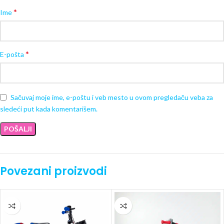
*
Ime
*
E-pošta
Sačuvaj moje ime, e-poštu i veb mesto u ovom pregledaču veba za
sledeći put kada komentarišem.
Povezani proizvodi