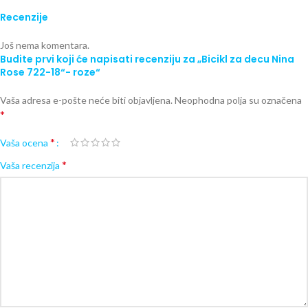
Recenzije
Još nema komentara.
Budite prvi koji će napisati recenziju za „Bicikl za decu Nina
Rose 722-18“- roze“
Vaša adresa e-pošte neće biti objavljena.
Neophodna polja su označena
*
*
Vaša ocena
*
Vaša recenzija