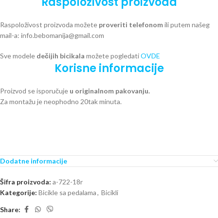
Raspoloživost proizvoda
Raspoloživost proizvoda možete
proveriti telefonom
ili putem našeg
mail-a: info.bebomanija@gmail.com
Sve modele
dečijih bicikala
možete pogledati
OVDE
Korisne informacije
Proizvod se isporučuje
u originalnom pakovanju.
Za montažu je neophodno 20tak minuta.
Dodatne informacije
Šifra proizvoda:
a-722-18r
Kategorije:
Bicikle sa pedalama
,
Bicikli
Share: