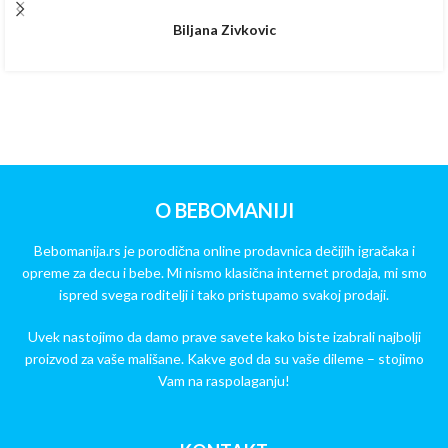
Biljana Zivkovic
O BEBOMANIJI
Bebomanija.rs je porodična online prodavnica dečijih igračaka i
opreme za decu i bebe. Mi nismo klasična internet prodaja, mi smo
ispred svega roditelji i tako pristupamo svakoj prodaji.
Uvek nastojimo da damo prave savete kako biste izabrali najbolji
proizvod za vaše mališane. Kakve god da su vaše dileme – stojimo
Vam na raspolaganju!