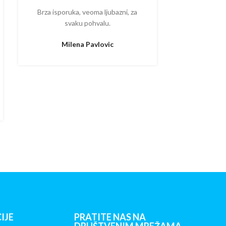
Brza isporuka, veoma ljubazni, za
Ispostova
svaku pohvalu.
upakovano
proizvodom
Milena Pavlovic
Aleksa
IJE
PRATITE NAS NA