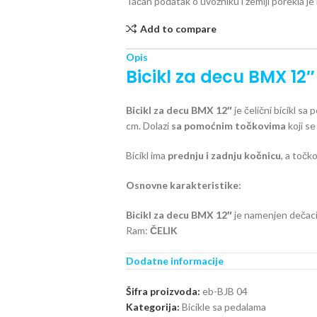
Tačan podatak o uvozniku i zemlji porekla j
Add to compare
Opis
Bicikl za decu BMX 12″
Bicikl za decu BMX 12″
je čelični bicikl sa
cm. Dolazi
sa pomoćnim točkovima
koji se
Bicikl ima
prednju i zadnju kočnicu
, a točk
Osnovne karakteristike:
Bicikl za decu BMX 12″
je namenjen dečac
Ram:
ČELIK
Veličina točka: 12″
Dodatne informacije
Boja: plava
Broj brzina: 1
Šifra proizvoda:
eb-BJB 04
Ručica kočnice: ČELIK/PVC
Kategorija:
Bicikle sa pedalama
Kočnica prednja
: ČELJUSNA