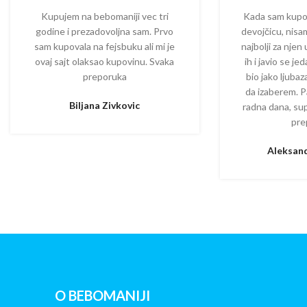
Kupujem na bebomaniji vec tri
Kada sam kupova
godine i prezadovoljna sam. Prvo
devojčicu, nisam
sam kupovala na fejsbuku ali mi je
najbolji za njen
ovaj sajt olaksao kupovinu. Svaka
ih i javio se je
preporuka
bio jako ljuba
da izaberem. P
Biljana Zivkovic
radna dana, su
pre
Aleksand
O BEBOMANIJI