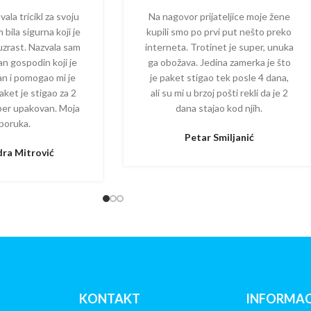
la tricikl za svoju
Na nagovor prijateljice moje žene
 bila sigurna koji je
kupili smo po prvi put nešto preko
 uzrast. Nazvala sam
interneta. Trotinet je super, unuka
dan gospodin koji je
ga obožava. Jedina zamerka je što
zan i pomogao mi je
je paket stigao tek posle 4 dana,
aket je stigao za 2
ali su mi u brzoj pošti rekli da je 2
per upakovan. Moja
dana stajao kod njih.
poruka.
Petar Smiljanić
ra Mitrović
KONTAKT
INFORMAC