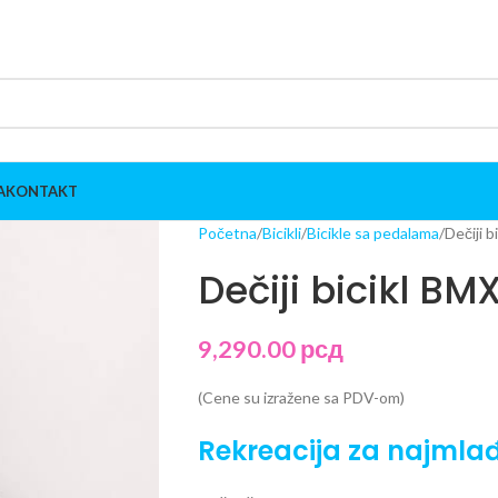
A
KONTAKT
Početna
Bicikli
Bicikle sa pedalama
Dečiji b
Dečiji bicikl BMX
9,290.00
рсд
(Cene su izražene sa PDV-om)
Rekreacija za najmla