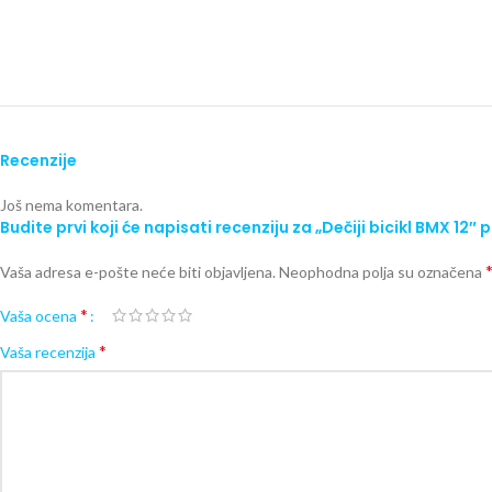
Recenzije
Još nema komentara.
Budite prvi koji će napisati recenziju za „Dečiji bicikl BMX 12″ p
Vaša adresa e-pošte neće biti objavljena.
Neophodna polja su označena
*
Vaša ocena
*
Vaša recenzija