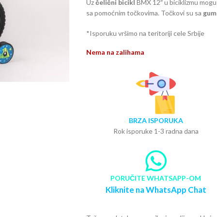
Uz
čelični bicikl
BMX 12″ u biciklizmu mogu už
sa pomoćnim točkovima. Točkovi su sa
gum
*Isporuku vršimo na teritoriji cele Srbije
Nema na zalihama
BRZA ISPORUKA
Rok isporuke 1-3 radna dana
PORUČITE WHATSAPP-OM
Kliknite na WhatsApp Chat