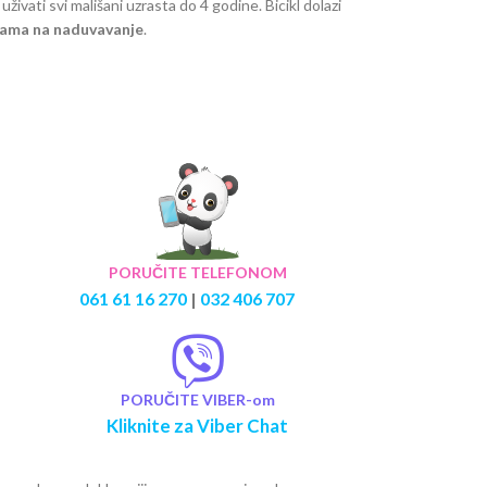
ivati svi mališani uzrasta do 4 godine. Bicikl dolazi
ama na naduvavanje
.
PORUČITE TELEFONOM
061 61 16 270
|
032 406 707
PORUČITE VIBER-om
Kliknite za Viber Chat