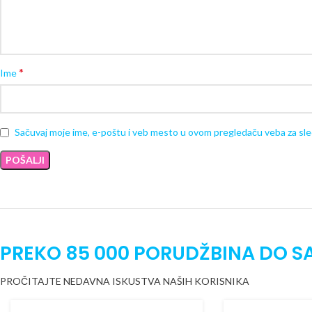
*
Ime
Sačuvaj moje ime, e-poštu i veb mesto u ovom pregledaču veba za sl
PREKO 85 000 PORUDŽBINA DO S
PROČITAJTE NEDAVNA ISKUSTVA NAŠIH KORISNIKA