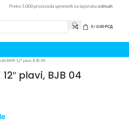
Preko 5.000 proizvoda spremnih za isporuku
odmah
0
/
0.00
РСД
icikl BMX 12″ plavi, BJB 04
 12″ plavi, BJB 04
đe