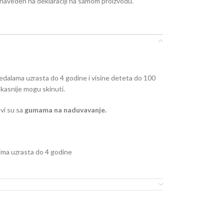
e naveden na deklaraciji na samom proizvodu.
 pedalama uzrasta do 4 godine i visine deteta do 100
 kasnije mogu skinuti.
ovi su sa
gumama na naduvavanje.
ima uzrasta do 4 godine