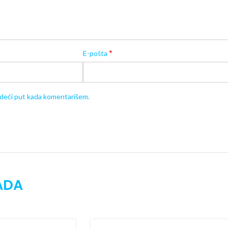
*
E-pošta
edeći put kada komentarišem.
ADA