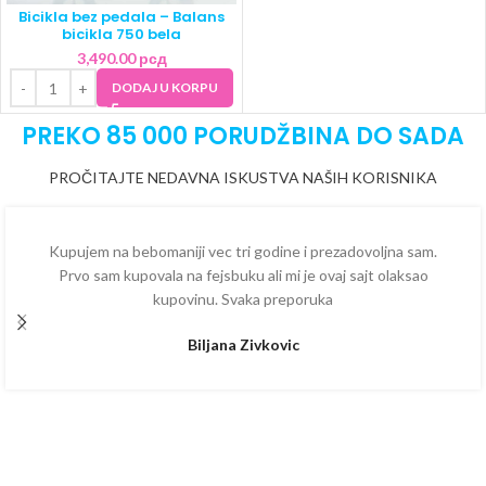
Bicikla bez pedala – Balans
bicikla 750 bela
3,490.00
рсд
DODAJ U KORPU
PREKO 85 000 PORUDŽBINA DO SADA
PROČITAJTE NEDAVNA ISKUSTVA NAŠIH KORISNIKA
Kupujem na bebomaniji vec tri godine i prezadovoljna sam.
Prvo sam kupovala na fejsbuku ali mi je ovaj sajt olaksao
kupovinu. Svaka preporuka
Biljana Zivkovic