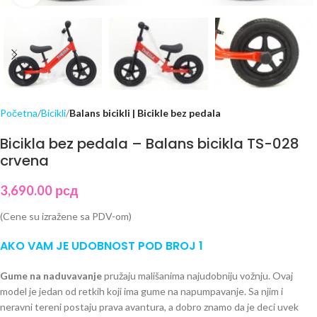
Početna
Bicikli
Balans bicikli | Bicikle bez pedala
Bicikla bez pedala – Balans bicikla TS-028
crvena
3,690.00
рсд
(Cene su izražene sa PDV-om)
AKO VAM JE UDOBNOST POD BROJ 1
Gume na naduvavanje
pružaju mališanima najudobniju vožnju. Ovaj
model je jedan od retkih koji ima gume na napumpavanje. Sa njim i
neravni tereni postaju prava avantura, a dobro znamo da je deci uvek