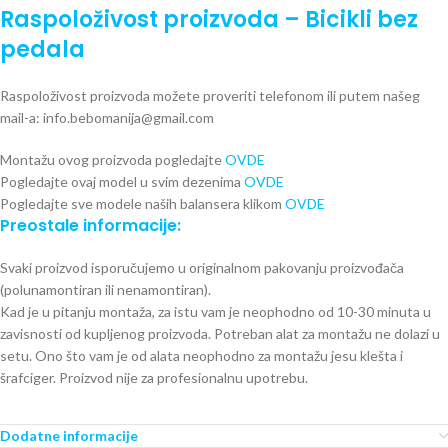
Raspoloživost proizvoda – Bicikli bez
pedala
Raspoloživost proizvoda možete proveriti telefonom ili putem našeg
mail-a: info.bebomanija@gmail.com
Montažu ovog proizvoda pogledajte
OVDE
Pogledajte ovaj model u svim dezenima
OVDE
Pogledajte sve modele naših balansera klikom
OVDE
Preostale informacije:
Svaki proizvod isporučujemo u originalnom pakovanju proizvođača
(polunamontiran ili nenamontiran).
Kad je u pitanju montaža, za istu vam je neophodno od 10-30 minuta u
zavisnosti od kupljenog proizvoda. Potreban alat za montažu ne dolazi u
setu. Ono što vam je od alata neophodno za montažu jesu klešta i
šrafciger. Proizvod nije za profesionalnu upotrebu.
Dodatne informacije