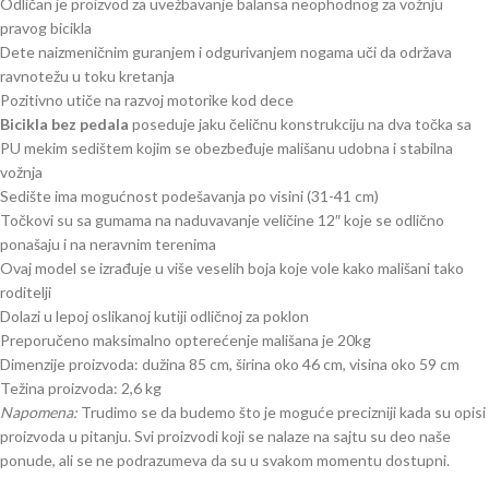
Odličan je proizvod za uvežbavanje balansa neophodnog za vožnju
pravog bicikla
Dete naizmeničnim guranjem i odgurivanjem nogama uči da održava
ravnotežu u toku kretanja
Pozitivno utiče na razvoj motorike kod dece
Bicikla bez pedala
poseduje jaku čeličnu konstrukciju na dva točka sa
PU mekim sedištem kojim se obezbeđuje mališanu udobna i stabilna
vožnja
Sedište ima mogućnost podešavanja po visini (31-41 cm)
Točkovi su sa gumama na naduvavanje veličine 12″ koje se odlično
ponašaju i na neravnim terenima
Ovaj model se izrađuje u više veselih boja koje vole kako mališani tako
roditelji
Dolazi u lepoj oslikanoj kutiji odličnoj za poklon
Preporučeno maksimalno opterećenje mališana je 20kg
Dimenzije proizvoda: dužina 85 cm, širina oko 46 cm, visina oko 59 cm
Težina proizvoda: 2,6 kg
Napomena:
Trudimo se da budemo što je moguće precizniji kada su opisi
proizvoda u pitanju. Svi proizvodi koji se nalaze na sajtu su deo naše
ponude, ali se ne podrazumeva da su u svakom momentu dostupni.