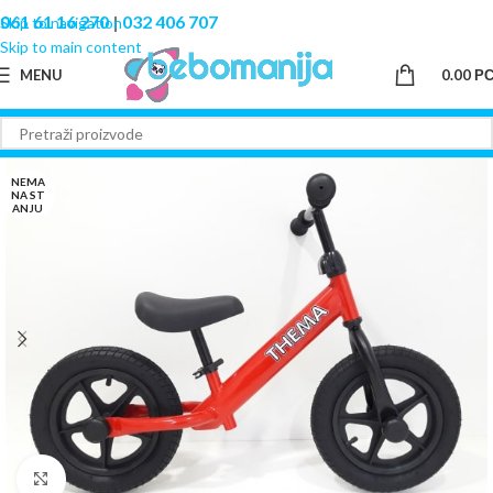
061 61 16 270
|
032 406 707
Skip to navigation
Skip to main content
MENU
0.00
Р
NEMA
NA ST
ANJU
Click to enlarge