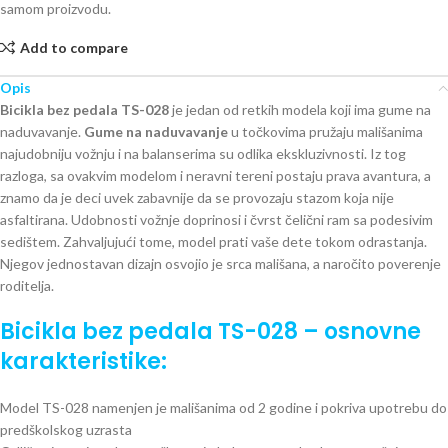
samom proizvodu.
Add to compare
Opis
Bicikla bez pedala TS-028
je jedan od retkih modela koji ima gume na
naduvavanje.
Gume na naduvavanje
u točkovima pružaju mališanima
najudobniju vožnju i na balanserima su odlika ekskluzivnosti. Iz tog
razloga, sa ovakvim modelom i neravni tereni postaju prava avantura, a
znamo da je deci uvek zabavnije da se provozaju stazom koja nije
asfaltirana. Udobnosti vožnje doprinosi i čvrst čelični ram sa podesivim
sedištem. Zahvaljujući tome, model prati vaše dete tokom odrastanja.
Njegov jednostavan dizajn osvojio je srca mališana, a naročito poverenje
roditelja.
Bicikla bez pedala TS-028 – osnovne
karakteristike:
Model TS-028 namenjen je mališanima od 2 godine i pokriva upotrebu do
predškolskog uzrasta