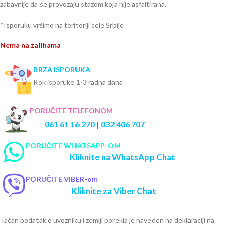
zabavnije da se provozaju stazom koja nije asfaltirana.
*Isporuku vršimo na teritoriji cele Srbije
Nema na zalihama
BRZA ISPORUKA
Rok isporuke 1-3 radna dana
PORUČITE TELEFONOM
061 61 16 270
|
032 406 707
PORUČITE WHATSAPP-OM
Kliknite na WhatsApp Chat
PORUČITE VIBER-om
Kliknite za Viber Chat
Tačan podatak o uvozniku i zemlji porekla je naveden na deklaraciji na