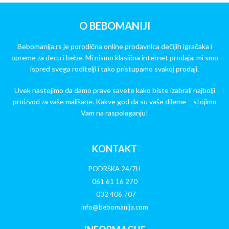
O BEBOMANIJI
Bebomanija.rs je porodična online prodavnica dečijih igračaka i
opreme za decu i bebe. Mi nismo klasična internet prodaja, mi smo
ispred svega roditelji i tako pristupamo svakoj prodaji.
Uvek nastojimo da damo prave savete kako biste izabrali najbolji
proizvod za vaše mališane. Kakve god da su vaše dileme – stojimo
Vam na raspolaganju!
KONTAKT
PODRŠKA 24/7H
061 61 16 270
032 406 707
info@bebomanija.com