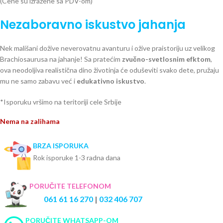
(Cene su izražene sa PDV-om)
Nezaboravno iskustvo jahanja
Nek mališani dožive neverovatnu avanturu i ožive praistoriju uz velikog
Brachiosaurusa na jahanje! Sa pratećim
zvučno-svetlosnim efktom
,
ova neodoljiva realistična dino životinja će oduševiti svako dete, pružaju
mu ne samo zabavu već i
edukativno iskustvo
.
*Isporuku vršimo na teritoriji cele Srbije
Nema na zalihama
BRZA ISPORUKA
Rok isporuke 1-3 radna dana
PORUČITE TELEFONOM
061 61 16 270
|
032 406 707
PORUČITE WHATSAPP-OM