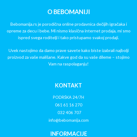
O BEBOMANIJI
Bebomanija.rs je porodična online prodavnica dečijih igračaka i
opreme za decu i bebe. Mi nismo klasična internet prodaja, mi smo
ispred svega roditelji i tako pristupamo svakoj prodaji.
Uvek nastojimo da damo prave savete kako biste izabrali najbolji
proizvod za vaše mališane. Kakve god da su vaše dileme – stojimo
Vam na raspolaganju!
KONTAKT
PODRŠKA 24/7H
061 61 16 270
032 406 707
info@bebomanija.com
INFORMACIJE