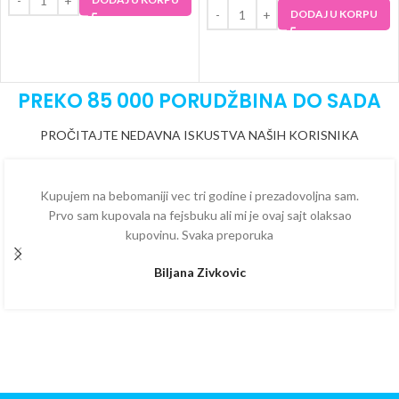
DODAJ U KORPU
PREKO 85 000 PORUDŽBINA DO SADA
PROČITAJTE NEDAVNA ISKUSTVA NAŠIH KORISNIKA
Kupujem na bebomaniji vec tri godine i prezadovoljna sam.
Prvo sam kupovala na fejsbuku ali mi je ovaj sajt olaksao
kupovinu. Svaka preporuka
Biljana Zivkovic