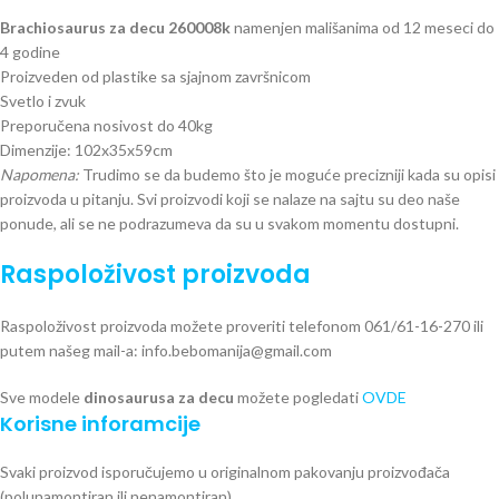
Brachiosaurus za decu 260008k
namenjen mališanima od 12 meseci do
4 godine
Proizveden od plastike sa sjajnom završnicom
Svetlo i zvuk
Preporučena nosivost do 40kg
Dimenzije: 102x35x59cm
Napomena:
Trudimo se da budemo što je moguće precizniji kada su opisi
proizvoda u pitanju. Svi proizvodi koji se nalaze na sajtu su deo naše
ponude, ali se ne podrazumeva da su u svakom momentu dostupni.
Raspoloživost proizvoda
Raspoloživost proizvoda možete proveriti telefonom 061/61-16-270 ili
putem našeg mail-a: info.bebomanija@gmail.com
Sve modele
dinosaurusa za decu
možete pogledati
OVDE
Korisne inforamcije
Svaki proizvod isporučujemo u originalnom pakovanju proizvođača
(polunamontiran ili nenamontiran).