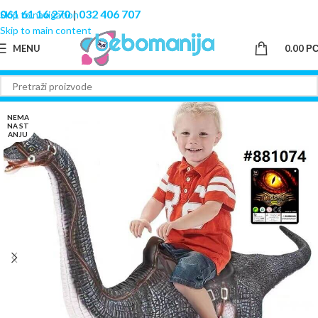
061 61 16 270
|
032 406 707
Skip to navigation
Skip to main content
MENU
0.00
Р
NEMA
NA ST
ANJU