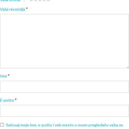
*
Vaša recenzija
*
Ime
*
E-pošta
Sačuvaj moje ime, e-poštu i veb mesto u ovom pregledaču veba za