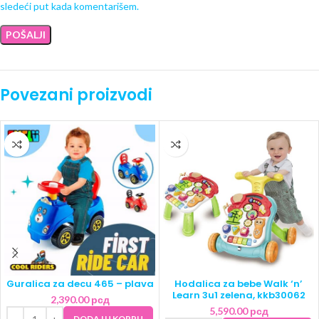
sledeći put kada komentarišem.
Povezani proizvodi
Guralica za decu 465 – plava
Hodalica za bebe Walk ‘n’
Learn 3u1 zelena, kkb30062
2,390.00
рсд
5,590.00
рсд
DODAJ U KORPU