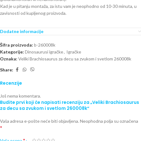
Kad je u pitanju montaža, za istu vam je neophodno od 10-30 minuta, u
zavisnosti od kupljenog proizvoda.
Dodatne informacije
Šifra proizvoda:
b-260008k
Kategorije:
Dinosaurusi igračke
,
Igračke
Oznaka:
Veliki Brachiosaurus za decu sa zvukom i svetlom 260008k
Share:
Recenzije
Još nema komentara.
Budite prvi koji će napisati recenziju za „Veliki Brachiosaurus
za decu sa zvukom i svetlom 260008k“
Vaša adresa e-pošte neće biti objavljena.
Neophodna polja su označena
*
*
Vaša ocena