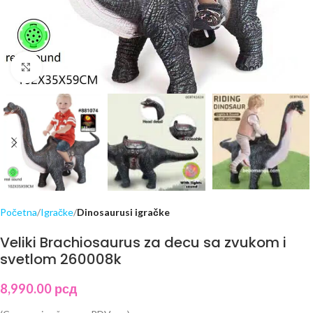
Click to enlarge
Početna
Igračke
Dinosaurusi igračke
Veliki Brachiosaurus za decu sa zvukom i
svetlom 260008k
8,990.00
рсд