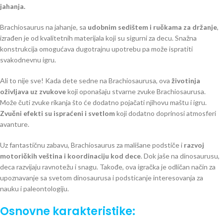
jahanja.
Brachiosaurus na jahanje, sa
udobnim sedištem i ručkama za držanje
,
izrađen je od kvalitetnih materijala koji su sigurni za decu. Snažna
konstrukcija omogućava dugotrajnu upotrebu pa može ispratiti
svakodnevnu igru.
Ali to nije sve! Kada dete sedne na Brachiosaurusa, ova
životinja
oživljava uz zvukove
koji oponašaju stvarne zvuke Brachiosaurusa.
Može čuti zvuke rikanja što će dodatno pojačati njihovu maštu i igru.
Zvučni efekti su ispraćeni i svetlom
koji dodatno doprinosi atmosferi
avanture.
Uz fantastičnu zabavu, Brachiosaurus za mališane podstiče i
razvoj
motoričkih veština i koordinaciju kod dece
. Dok jaše na dinosaurusu,
deca razvijaju ravnotežu i snagu. Takođe, ova igračka je odličan način za
upoznavanje sa svetom dinosaurusa i podsticanje interesovanja za
nauku i paleontologiju.
Osnovne karakteristike: