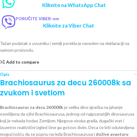
Kliknite na WhatsApp Chat
PORUČITE VIBER-om
Kliknite za Viber Chat
Tačan podatak o uvozniku i zemlji porekla je naveden na deklaraciji na
samom proizvodu.
Add to compare
Opis
Brachiosaurus za decu 260008k sa
zvukom i svetlom
Brachiosaurus za decu 260008k
je velika dino igračka na jahanje
osmišljena da oživi Brachiosaurusa, jednog od najpoznatijih dinosaurusa
koji je nekada hodao Zemljom. Njegova visoka građa, dugački vrat i
izuzetno realistični izgled čine ga gotovo živim. Deca će biti oduševljena
mogućnošću da se popnu na leđa Brachiosaurusa i
dožive avanturu