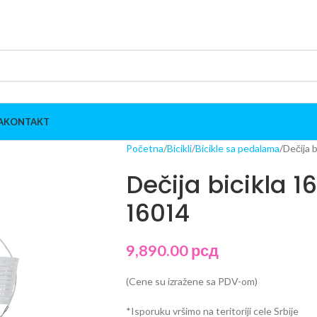
A
KONTAKT
Početna
Bicikli
Bicikle sa pedalama
Dečija 
Dečija bicikla 1
16014
9,890.00
рсд
(Cene su izražene sa PDV-om)
*Isporuku vršimo na teritoriji cele Srbije