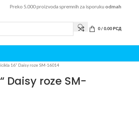
Preko 5.000 proizvoda spremnih za isporuku
odmah
0
/
0.00
РСД
bicikla 16“ Daisy roze SM-16014
6“ Daisy roze SM-