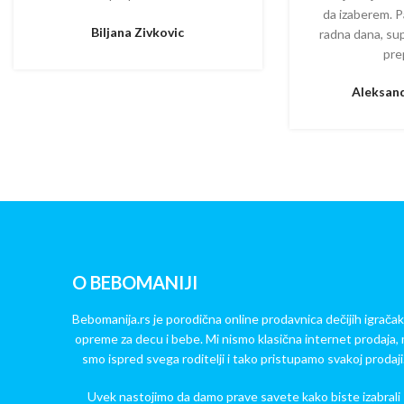
da izaberem. P
Biljana Zivkovic
radna dana, su
pre
Aleksand
O BEBOMANIJI
Bebomanija.rs je porodična online prodavnica dečijih igračak
opreme za decu i bebe. Mi nismo klasična internet prodaja, 
smo ispred svega roditelji i tako pristupamo svakoj prodaji
Uvek nastojimo da damo prave savete kako biste izabrali