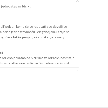
i jednostavan bicikl.
jbolji poklon kome će se radovati sve devojčice
kla odiše jednostavnošću i elegancijom. Dizajn sa
omogućava
lakše penjanje i spuštanje
svakoj
ost
 odlično pokazao na biciklima za odrasle, naš tim je
Brzo, glatko zaustavljanje i izuzetna preciznost
andard, pružajući mir roditeljima i sigurnost deci.
m čeličnom ramenu
koji garantuje izuzetnu
a štiti bicikl od spoljnih uticaja, čineći ga