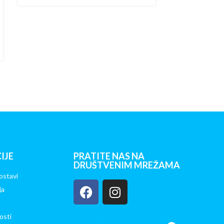
IJE
PRATITE NAS NA
DRUŠTVENIM MREŽAMA
ostavi
ja
osti