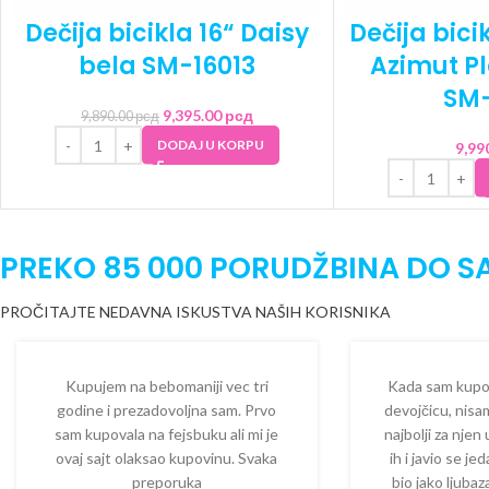
Dečija bicikla 16“ Daisy
Dečija bicik
bela SM-16013
Azimut P
SM-
9,395.00
рсд
9,890.00
рсд
DODAJ U KORPU
9,99
PREKO 85 000 PORUDŽBINA DO S
PROČITAJTE NEDAVNA ISKUSTVA NAŠIH KORISNIKA
Kupujem na bebomaniji vec tri
Kada sam kupova
godine i prezadovoljna sam. Prvo
devojčicu, nisam
sam kupovala na fejsbuku ali mi je
najbolji za njen
ovaj sajt olaksao kupovinu. Svaka
ih i javio se je
preporuka
bio jako ljuba