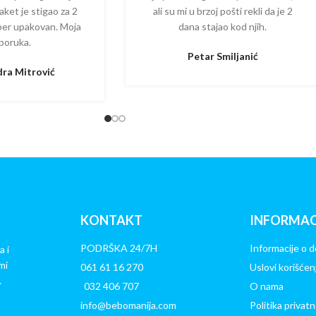
aket je stigao za 2
ali su mi u brzoj pošti rekli da je 2
per upakovan. Moja
dana stajao kod njih.
poruka.
Petar Smiljanić
ra Mitrović
KONTAKT
INFORMAC
PODRŠKA 24/7H
Informacije o d
a i
mi
061 61 16 270
Uslovi korišćen
.
032 406 707
O nama
info@bebomanija.com
Politika privatn