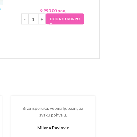
-
Dečija bic
9,990.00
рсд
plavo-ze
DODAJ U KORPU
9
Brza isporuka, veoma ljubazni, za
Ispostova
svaku pohvalu.
upakovano
proizvodom
Milena Pavlovic
Aleksa