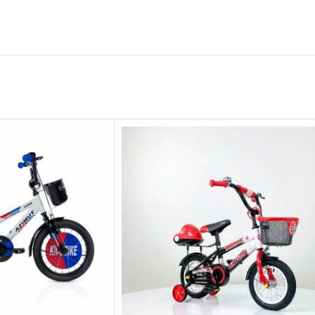
Pomoćni točkići pružaju stabilnost dok mališ
za omiljene igračke. Zadnja korpa može da po
sa sobom na svojim avanturama.
Lako do prve vožnje
Bicikl stiže već
85% montiran
. Bicikl se isp
šrafciger – bicikl je brzo spreman za prvu vož
KARAKTERISTIKE PROIZVODA
Materijal rama:
Hi-ten
premium čelik
Sedište: Udobno sedište od pene
Srednji pogon: Čelik, 32TX152MM
Brzina: 1
Kočnica: PVC V-BRAKE, Zadnja- Kontra ko
Glave: Čelik
Dimenzije točka: 16“(inča)
Težina kg / weight kg: 11.5 Kg
Blatobrani: Metalni
Lancobran: Plastični