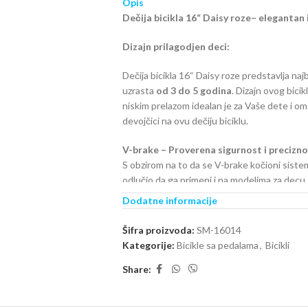
Opis
Dečija bicikla 16“ Daisy roze– elegantan 
Dizajn prilagodjen deci:
Dečija bicikla 16“ Daisy roze predstavlja na
uzrasta
od 3 do 5 godina
. Dizajn ovog bici
niskim prelazom idealan je za Vaše dete i 
devojčici na ovu dečiju biciklu.
V-brake – Proverena sigurnost i precizn
S obzirom na to da se V-brake kočioni sistem
odlučio da ga primeni i na modelima za decu. 
kočenja podižu nivo bezbednosti na najviši st
Dodatne informacije
Moderni dizajn i dugotrajan kvalitet
Šifra proizvoda:
SM-16014
Bicikl se izdvaja zahvaljujući
HI-TEN premiu
Kategorije:
Bicikle sa pedalama
,
Bicikli
čvrstoću, a
dvoslojna farba
u modernim bojam
Share:
dugotrajnim i uvek atraktivnim.
Funkcionalnost za mališane