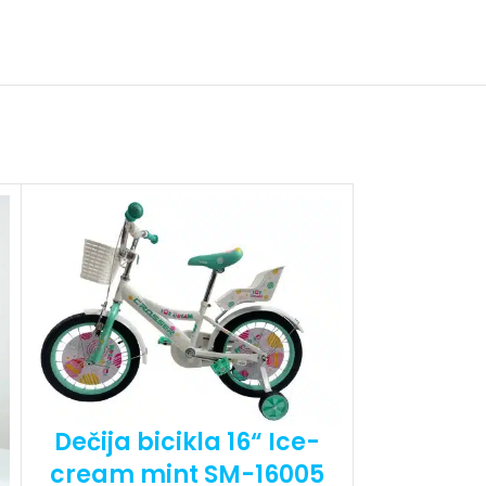
ani savladaju prve vožnje, a prednja korpa je idealna
služi za sve sitnice koje mali vozači žele da ponesu
oručuje u originalnoj kutiji.Uz osnovni alat – ključ i
nju.
čnica
Dečija bicikla 16“ Ice-
cream mint SM-16005