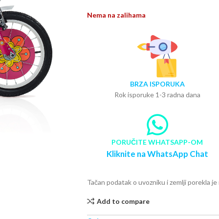
Nema na zalihama
BRZA ISPORUKA
Rok isporuke 1-3 radna dana
PORUČITE WHATSAPP-OM
Kliknite na WhatsApp Chat
Tačan podatak o uvozniku i zemlji porekla j
Add to compare