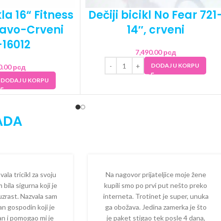
la 16“ Fitness
Dečiji bicikl No Fear 721
lavo-Crveni
14″, crveni
16012
7,490.00
рсд
DODAJ U KORPU
0.00
рсд
DODAJ U KORPU
ADA
la tricikl za svoju
Na nagovor prijateljice moje žene
 bila sigurna koji je
kupili smo po prvi put nešto preko
 uzrast. Nazvala sam
interneta. Trotinet je super, unuka
dan gospodin koji je
ga obožava. Jedina zamerka je što
zan i pomogao mi je
je paket stigao tek posle 4 dana,