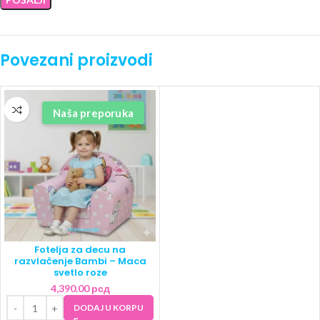
Povezani proizvodi
Naša preporuka
Fotelja za decu na
razvlačenje Bambi – Maca
svetlo roze
4,390.00
рсд
DODAJ U KORPU