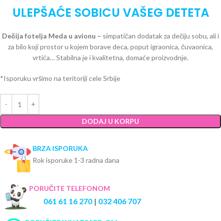
ULEPŠAĆE SOBICU VAŠEG DETETA
Dečija fotelja Meda u avionu –
simpatičan dodatak za dečiju sobu, ali i
za bilo koji prostor u kojem borave deca, poput igraonica, čuvaonica,
vrtića… Stabilna je i kvalitetna, domaće proizvodnje.
*Isporuku vršimo na teritoriji cele Srbije
DODAJ U KORPU
BRZA ISPORUKA
Rok isporuke 1-3 radna dana
PORUČITE TELEFONOM
061 61 16 270
|
032 406 707