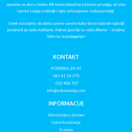
opreme za decu i bebe. Mi nismo klasična internet prodaja, mi smo
ispred svega roditelji i tako pristupamo svakoj prodaji.
Uvek nastojimo da damo prave savete kako biste izabrali najbolji
proizvod za vaše mališane. Kakve god da su vaše dileme – stojimo
Vam na raspolaganju!
KONTAKT
PODRŠKA 24/7H
061 61 16 270
032 406 707
info@bebomanija.com
INFORMACIJE
Informacije o dostavi
Uslovi korišćenja
O nama