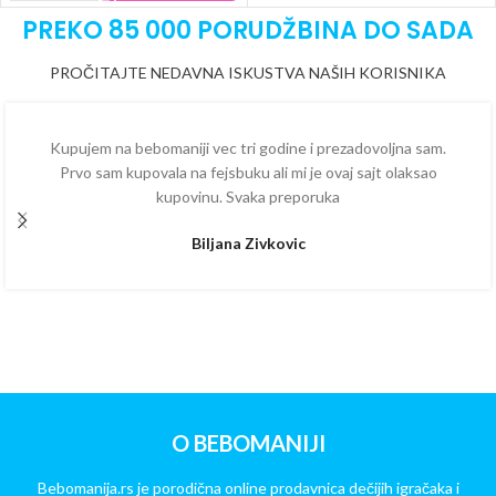
PREKO 85 000 PORUDŽBINA DO SADA
PROČITAJTE NEDAVNA ISKUSTVA NAŠIH KORISNIKA
Kupujem na bebomaniji vec tri godine i prezadovoljna sam.
Prvo sam kupovala na fejsbuku ali mi je ovaj sajt olaksao
kupovinu. Svaka preporuka
Biljana Zivkovic
O BEBOMANIJI
Bebomanija.rs je porodična online prodavnica dečijih igračaka i