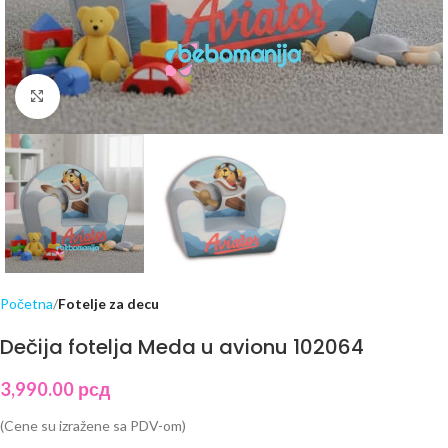
Click to enlarge
Početna
Fotelje za decu
Dečija fotelja Meda u avionu 102064
3,990.00
рсд
(Cene su izražene sa PDV-om)