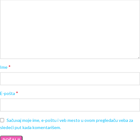
*
Ime
*
E-pošta
Sačuvaj moje ime, e-poštu i veb mesto u ovom pregledaču veba za
sledeći put kada komentarišem.