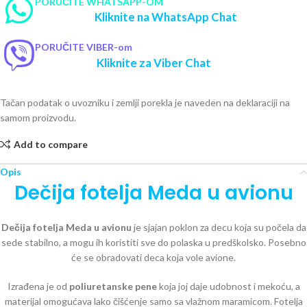
PORUČITE WHATSAPP-OM
Kliknite na WhatsApp Chat
PORUČITE VIBER-om
Kliknite za Viber Chat
Tačan podatak o uvozniku i zemlji porekla je naveden na deklaraciji na
samom proizvodu.
Add to compare
Opis
Dečija fotelja Meda u avionu
Dečija fotelja Meda u avionu
je sjajan poklon za decu koja su počela da
sede stabilno, a mogu ih koristiti sve do polaska u predškolsko. Posebno
će se obradovati deca koja vole avione.
Izrađena je od
poliuretanske pene
koja joj daje udobnost i mekoću, a
materijal omogućava lako čišćenje samo sa vlažnom maramicom. Fotelja