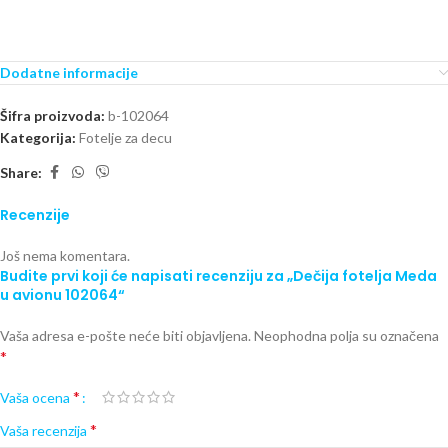
Dodatne informacije
Šifra proizvoda:
b-102064
Kategorija:
Fotelje za decu
Share:
Recenzije
Još nema komentara.
Budite prvi koji će napisati recenziju za „Dečija fotelja Meda
u avionu 102064“
Vaša adresa e-pošte neće biti objavljena.
Neophodna polja su označena
*
*
Vaša ocena
*
Vaša recenzija