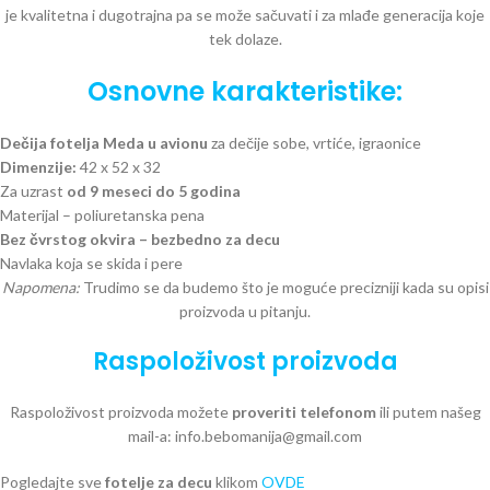
je kvalitetna i dugotrajna pa se može sačuvati i za mlađe generacija koje
tek dolaze.
Osnovne karakteristike:
Dečija fotelja Meda u avionu
za dečije sobe, vrtiće, igraonice
Dimenzije:
42 x 52 x 32
Za uzrast
od 9 meseci do 5 godina
Materijal – poliuretanska pena
Bez čvrstog okvira – bezbedno za decu
Navlaka koja se skida i pere
Napomena:
Trudimo se da budemo što je moguće precizniji kada su opisi
proizvoda u pitanju.
Raspoloživost proizvoda
Raspoloživost proizvoda možete
proveriti telefonom
ili putem našeg
mail-a: info.bebomanija@gmail.com
Pogledajte sve
fotelje za decu
klikom
OVDE