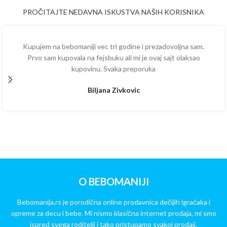
PROČITAJTE NEDAVNA ISKUSTVA NAŠIH KORISNIKA
Kupujem na bebomaniji vec tri godine i prezadovoljna sam.
Prvo sam kupovala na fejsbuku ali mi je ovaj sajt olaksao
kupovinu. Svaka preporuka
Biljana Zivkovic
O BEBOMANIJI
Bebomanija.rs je porodična online prodavnica dečijih igračaka i
opreme za decu i bebe. Mi nismo klasična internet prodaja, mi smo
ispred svega roditelji i tako pristupamo svakoj prodaji.