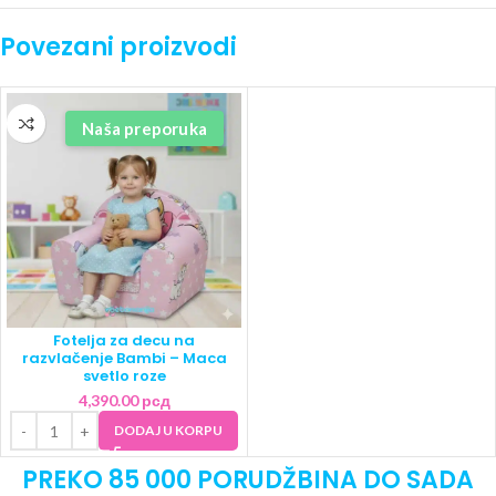
Povezani proizvodi
Naša preporuka
Fotelja za decu na
razvlačenje Bambi – Maca
svetlo roze
4,390.00
рсд
DODAJ U KORPU
PREKO 85 000 PORUDŽBINA DO SADA