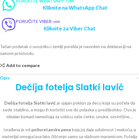
PORUČITE WHATSAPP-OM
Kliknite na WhatsApp Chat
PORUČITE VIBER-om
Kliknite za Viber Chat
Tačan podatak o uvozniku i zemlji porekla je naveden na deklaraciji na
samom proizvodu.
Add to compare
Opis
Dečija fotelja Slatki lavić
Dečija fotelja Slatki lavić
je sjajan poklon za decu koja su počela da
sede stabilno, a mogu ih koristiti sve do polaska u predškolsko. Ovo je
idealan komad nameštaja za sobicu vaše ćerke, unuke, sestričine…
Izrađena je od
poliuretanske pene
koja joj daje udobnost i mekoću, a
materijal omogućava lako čišćenje samo sa vlažnom maramicom. Fotelja