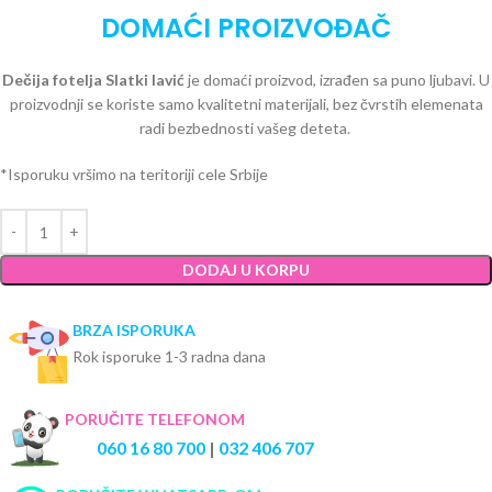
DOMAĆI PROIZVOĐAČ
Dečija fotelja Slatki lavić
je domaći proizvod, izrađen sa puno ljubavi. U
proizvodnji se koriste samo kvalitetni materijali, bez čvrstih elemenata
radi bezbednosti vašeg deteta.
*Isporuku vršimo na teritoriji cele Srbije
DODAJ U KORPU
BRZA ISPORUKA
Rok isporuke 1-3 radna dana
PORUČITE TELEFONOM
060 16 80 700
|
032 406 707