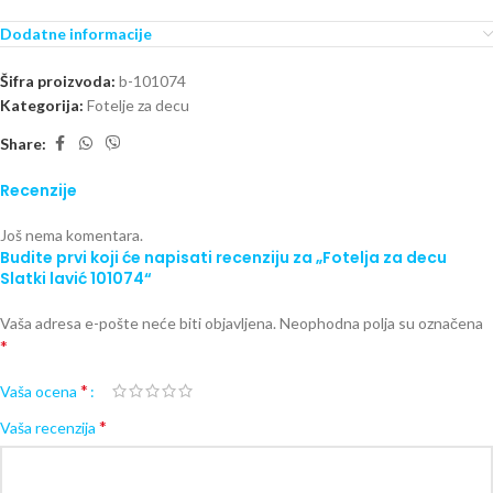
Dodatne informacije
Šifra proizvoda:
b-101074
Kategorija:
Fotelje za decu
Share:
Recenzije
Još nema komentara.
Budite prvi koji će napisati recenziju za „Fotelja za decu
Slatki lavić 101074“
Vaša adresa e-pošte neće biti objavljena.
Neophodna polja su označena
*
*
Vaša ocena
*
Vaša recenzija