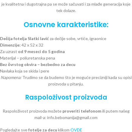
je kvalitetna i dugotrajna pa se može sačuvati i za mlađe generacija koje
tek dolaze.
Osnovne karakteristike:
Dečija fotelja Slatki lavić
za dečije sobe, vrtiće, igraonice
Dimenzije:
42 x 52 x 32
Za uzrast
od 9 meseci do 5 godina
Materijal – poliuretanska pena
Bez čvrstog okvira – bezbedno za decu
Navlaka koja se skida i pere
Napomena:
Trudimo se da budemo što je moguće precizniji kada su opisi
proizvoda u pitanju.
Raspoloživost proizvoda
Raspoloživost proizvoda možete
proveriti telefonom
ili putem našeg
mail-a: info.bebomanija@gmail.com
Pogledajte sve
fotelje za decu
klikom
OVDE