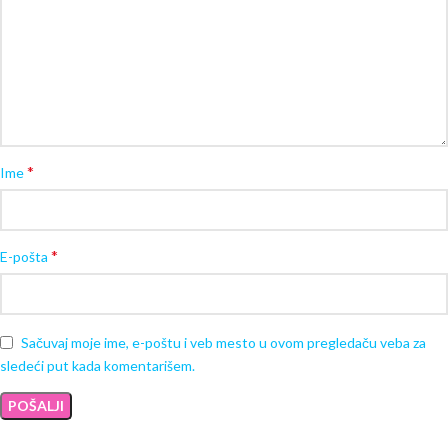
*
Ime
*
E-pošta
Sačuvaj moje ime, e-poštu i veb mesto u ovom pregledaču veba za
sledeći put kada komentarišem.