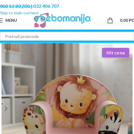
060 16 80 700
|
032 406 707
Skip to navigation
Skip to main content
MENU
0.00
Р
Hit cena