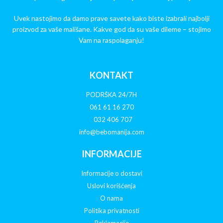
Uvek nastojimo da damo prave savete kako biste izabrali najbolji
proizvod za vaše mališane. Kakve god da su vaše dileme – stojimo
Vam na raspolaganju!
KONTAKT
PODRŠKA 24/7H
061 61 16 270
032 406 707
info@bebomanija.com
INFORMACIJE
Informacije o dostavi
Uslovi korišćenja
O nama
Politika privatnosti