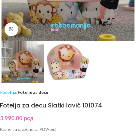
Click to enlarge
Početna
Fotelje za decu
Fotelja za decu Slatki lavić 101074
3,990.00
рсд
(Cene su izražene sa PDV-om)